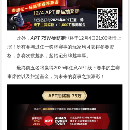
此外，
APT 75W抽奖赛
也将于12月4日21:00激情上
演！所有参与过任一奖杯赛事的玩家均可获得参赛资
格，参赛次数越多，起始记分牌越丰厚。
最终前五名将赢得2025年任意APT线下赛事的主赛
事席位以及旅游基金，为未来的赛事之旅添彩！