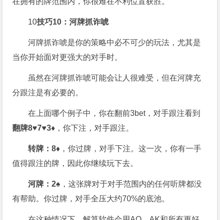
在拥有的牌范围内，你很难在不利位置获胜。
10
技巧10：河牌抓诈唬
河牌抓诈唬是你的策略中必不可少的玩法，尤其是
当你开始面对更强大的对手时。
虽然在河牌抓诈唬可能会让人很难受，但在河牌充
分跟注是有必要的。
在上面哪个例子中，你在翻前3bet，对手跟注看到
翻牌8♥7♥3♦
，你下注，对手跟注。
转牌：
8♦
，你过牌，对手下注。这一次，你有一手
值得跟注的牌，因此你继续玩下去。
河牌：2♠
，这张牌对于对手范围内的任何听牌都没
有帮助。你过牌，对手全压大约70%的底池。
在这种情况下，解算软件会用AQ、AK和所有更好