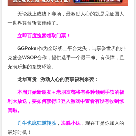
无论线上或线下赛场，最激励人心的就是见证国人
于世界舞台斩获佳绩了。
立即百度搜索领取门票！
GGPoker
作为全球线上平台龙头，与享誉世界的扑
克盛会
WSOP
合作，提供选手一个最干净、有保障，且
充满乐趣的竞技环境。
龙华富贵 激动人心的赛事福利来袭：
本周开始新朋友＋老朋友都将有各种领到手软的福
利大放送，要如何获得!?登入游戏中查看有没有收到惊
喜啦。
丹牛也疯狂逆转胜
，
决胜小妹
，现在正是你加入的
最好时机！