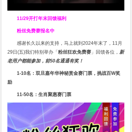
11/29开打
年末回馈福利
粉丝免费赛报名中
感谢长久以来的支持，马上就到2024年末了，11月
29日(五)我们特别举办「
粉丝狂欢免费赛
」回馈各位，
新
老用户都能参加，前50名通通有奖！
1-10名：双旦嘉年华神秘赏金赛门票，挑战百W奖
励
11-50名：生肖聚惠赛门票