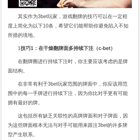
其实作为3bet玩家，游戏翻牌的技巧可以在一定程
度上简化为以下10条，希望它们能帮助你避免陷入不知
所措的境地。
1
技巧1：在干燥翻牌面多持续下注（c-bet）
在翻牌圈进行持续下注时，你主要应该考虑的是牌
面结构。
在非常有利于3bet玩家范围的牌面中，你应该用范
围中的每一手牌进行持续下注，因为你比对手更有可能
拥有最好的牌。
这包括所有缺乏关联性的高牌牌面和对子牌面，因
为这些牌面根本无法与对手可能用来跟注3bet的许多牌
型产生联系。