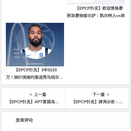
【EPCP扑克】欧冠资格赛
附加赛抽签出炉：凯尔特人vs林
茨领衔，8队将争欧冠正赛门票
【EPCP扑克】3年5220
万！独行侠续约落选秀马绍尔，
从无人问津到千万身价
上一篇
下一篇
【EPCP扑克】APT富国岛｜主赛事创本站赛史规模记录！菲律宾选手David Erquiaga领衔9人决赛桌！
【EPCP扑克】牌局分析：两对就当nuts打
文
发表评论
章
导