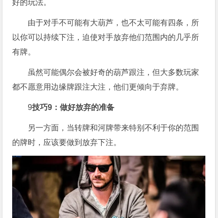
好的玩法。
由于对手不可能有大葫芦，也不太可能有四条，所
以你可以持续下注，迫使对手放弃他们范围内的几乎所
有牌。
虽然可能偶尔会被好奇的葫芦跟注，但大多数玩家
都不愿意用边缘牌跟注大注，他们更倾向于弃牌。
9
技巧9：做好放弃的准备
另一方面，当转牌和河牌带来特别不利于你的范围
的牌时，应该要做到放弃下注。