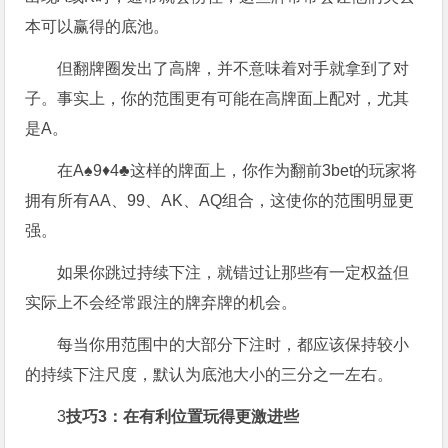
本可以赢得的底池。
但翻牌圈发出了高牌，并不意味着对手就拿到了对
子。事实上，你的范围更有可能在高牌面上配对，尤其
是A。
在A♠9♦4♣这样的牌面上，你作为翻前3bet的玩家将
拥有所有AA、99、AK、AQ组合，这使你的范围明显更
强。
如果你跳过持续下注，就错过让那些有一定权益但
实际上不会经常跟注的牌弃牌的机会。
每当你用范围中的大部分下注时，都应该保持较小
的持续下注尺度，默认为底池大小的三分之一左右。
3
技巧3：在有利位置玩得更激进些