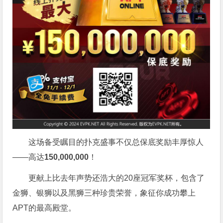
这场备受瞩目的扑克盛事不仅总保底奖励丰厚惊人
——高达
150,000,000
！
更献上比去年声势还浩大的20座冠军奖杯，包含了
金狮、银狮以及黑狮三种珍贵荣誉，象征你成功攀上
APT的最高殿堂。