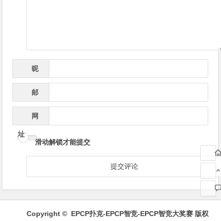
航
昵
*
称
邮
*
箱
网
址
滑动解锁才能提交
Copyright ©
EPCP扑克-EPCP智竞-EPCP智竞大奖赛
版权