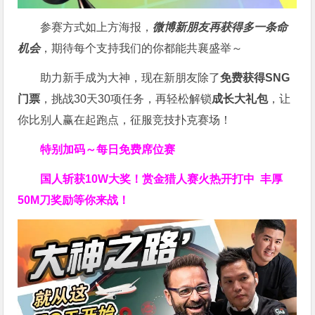
参赛方式如上方海报，
微博新朋友再获得多一条命
机会
，期待每个支持我们的你都能共襄盛举～
助力新手成为大神，现在新朋友除了
免费获得SNG
门票
，挑战30天30项任务，再轻松解锁
成长大礼包
，让
你比别人赢在起跑点，征服竞技扑克赛场！
特别加码～每日免费席位赛
国人斩获
10W
大奖！
赏金猎人赛火热开打中 丰厚
50M刀奖励等你来战！