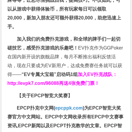
牌等等，让您尽情挑战自我，提高技巧。不仅如此，
可
以从游戏中获得体验币，所有玩家每日可以领取
20,000，新加入朋友还可额外获得20,000，助您迅速上
手。
加入我们的免费扑克游戏，和全球的牌手们一起切
磋技艺，感受扑克游戏的乐趣吧！
EV扑克作为GGPoker
在国内新开设的旗舰品牌，每月不断推出福利反馈活
动，现在只要成为EV新用户，达成免费赛任务就可以获
得——
“EV专属大宝箱”启动码1组
加入EV扑克战队：
http://evpk7.com/96088
再送4张免费门票！
【关于EPCP智竞大奖赛】
EPCP扑克中文网(
epcppk.com
)为EPCP智竞大奖
赛官方中文网站。EPCP中文网收录所有EPCP中文赛事
资讯,EPCP新闻以及EPCPT扑克教学的文章。EPCP智