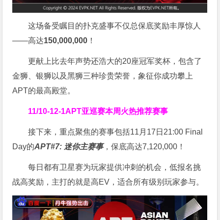
这场备受瞩目的扑克盛事不仅总保底奖励丰厚惊人
——高达
150,000,000
！
更献上比去年声势还浩大的20座冠军奖杯，包含了
金狮、银狮以及黑狮三种珍贵荣誉，象征你成功攀上
APT的最高殿堂。
11/10-12-1
APT亚巡赛
本周火热推荐赛事
接下来，重点聚焦的赛事包括11月17日21:00 Final
Day的
APT#7: 迷你主赛事
，保底高达7,120,000！
每日都有卫星赛为玩家提供冲刺的机会，低报名挑
战高奖励，主打的就是高EV，适合所有级别玩家参与。