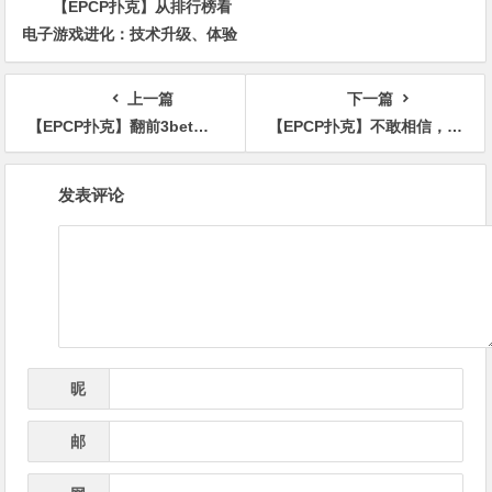
【EPCP扑克】从排行榜看
电子游戏进化：技术升级、体验
创新与未来趋势
上一篇
下一篇
【EPCP扑克】翻前3bet，翻后怎么打？记住这10个实用技巧
【EPCP扑克】不敢相信，光头Patrik Antonius高额桌单挑赛又输在强项上
文
发表评论
章
导
航
昵
*
称
邮
*
箱