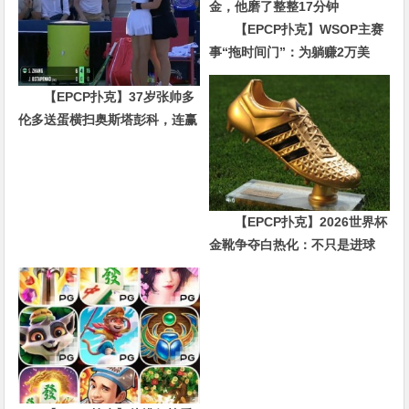
【EPCP扑克】WSOP主赛
事“拖时间门”：为躺赚2万美
金，他磨了整整17分钟
【EPCP扑克】37岁张帅多
伦多送蛋横扫奥斯塔彭科，连赢
10局强势晋级
【EPCP扑克】2026世界杯
金靴争夺白热化：不只是进球
数，三大指标正在重新定义射手
价值