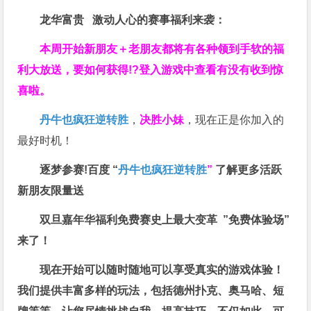
龙华富贵 激动人心的赛事福利来袭：
本周开始新朋友＋老朋友都将有各种领到手软的福
利大放送，要如何获得!?登入游戏中查看有没有收到惊
喜啦。
丹牛也疯狂逆转胜
，
决胜小妹
，现在正是你加入的
最好时机！
逐梦参赛!百度 “
丹牛也疯狂逆转胜
”
了解更多
活跃
新朋友限量送
双旦嘉年华福利
免费赛史上最大变革
”免费体验场”
来了！
现在开始可以随时随地可以享受真实的游戏体验！
我们提供丰富多样的玩法，包括德州扑克、奥马哈、短