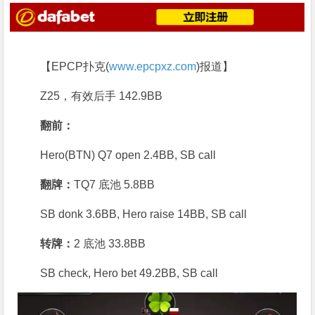
【EPCP扑克(
www.epcpxz.com
)报道】
Z25，有效后手 142.9BB
翻前：
Hero(BTN) Q7 open 2.4BB, SB call
翻牌：
TQ7 底池 5.8BB
SB donk 3.6BB, Hero raise 14BB, SB call
转牌：
2 底池 33.8BB
SB check, Hero bet 49.2BB, SB call