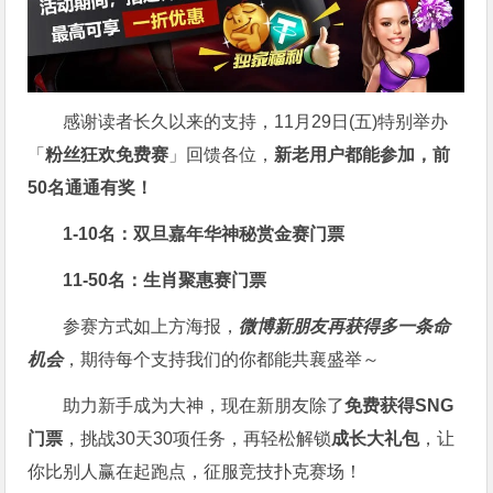
感谢读者长久以来的支持，11月29日(五)特别举办
「
粉丝狂欢免费赛
」回馈各位，
新老用户都能参加，前
50名通通有奖！
1-10名：双旦嘉年华神秘赏金赛门票
11-50名：生肖聚惠赛门票
参赛方式如上方海报，
微博新朋友再获得多一条命
机会
，期待每个支持我们的你都能共襄盛举～
助力新手成为大神，现在新朋友除了
免费获得SNG
门票
，挑战30天30项任务，再轻松解锁
成长大礼包
，让
你比别人赢在起跑点，征服竞技扑克赛场！