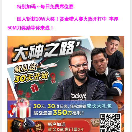
特别加码～每日免费席位赛
国人斩获
10W
大奖！
赏金猎人赛火热开打中 丰厚
50M刀奖励等你来战！