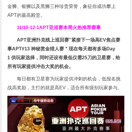
金狮、银狮以及黑狮三种珍贵荣誉，象征你成功攀上
APT的最高殿堂。
11/10-12-1
APT亚巡赛
本周火热推荐赛事
APT亚洲扑克线上巡回赛”紧接下一场高EV焦点赛
事APT#13 神秘赏金猎人赛＂现在
每天都有多场Day
1
供玩家选择，同时还设有最低仅需25刀的卫星赛，给
所有玩家提供冲击大奖的机会。
每日都有卫星赛为玩家提供冲刺的机会，低报名挑
战高奖励，主打的就是高EV，适合所有级别玩家参与。