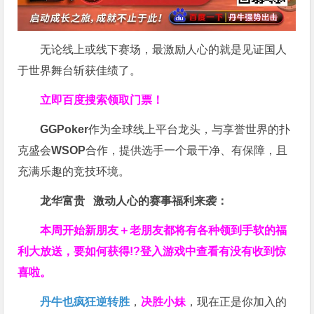
无论线上或线下赛场，最激励人心的就是见证国人
于世界舞台斩获佳绩了。
立即百度搜索领取门票！
GGPoker
作为全球线上平台龙头，与享誉世界的扑
克盛会
WSOP
合作，提供选手一个最干净、有保障，且
充满乐趣的竞技环境。
龙华富贵 激动人心的赛事福利来袭：
本周开始新朋友＋老朋友都将有各种领到手软的福
利大放送，要如何获得!?登入游戏中查看有没有收到惊
喜啦。
丹牛也疯狂逆转胜
，
决胜小妹
，现在正是你加入的