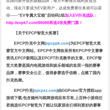
在国内新开设的旗舰品牌，每月不断推出福利反馈活
动，现在只要成为EV新用户，达成免费赛任务就可以获
得——
“EV专属大宝箱”启动码1组
加入EV扑克战队：
http://evpk7.com/96088
再送4张免费门票！
【关于EPCP智竞大奖赛】
EPCP扑克中文网(
epcppk.com
)为EPCP智竞大奖
赛官方中文网站。EPCP中文网收录所有EPCP中文赛事
资讯,EPCP新闻以及EPCPT扑克教学的文章。EPCP智
竞大奖赛是国内电视游戏和娱乐领域的首屈一指的赛事
品牌，赛事安全公正，值得参赛选手信赖，点燃了国内
扑克热潮。
EPCP扑克(
epcpxz.com
)由GGPoker官方授权app
游戏下载,包含德州与棋牌游戏应有尽有,上百种小游戏任
君挑选!EPCP智竞为了能让玩家朋友们得到更好的赛事