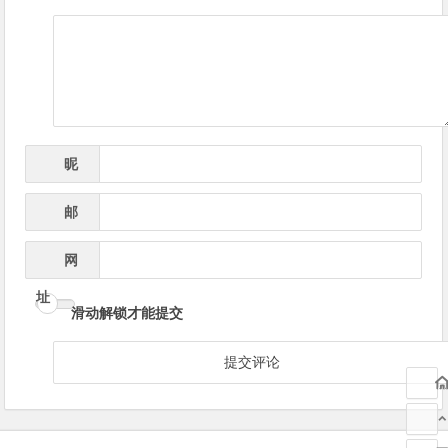
导
航
昵
*
称
邮
*
箱
网
址
滑动解锁才能提交