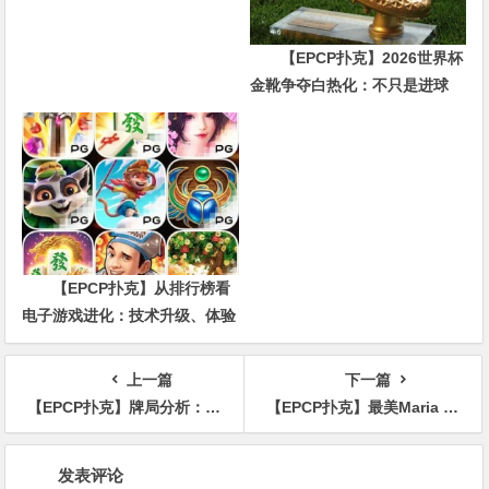
【EPCP扑克】2026世界杯
金靴争夺白热化：不只是进球
数，三大指标正在重新定义射手
价值
【EPCP扑克】从排行榜看
电子游戏进化：技术升级、体验
创新与未来趋势
上一篇
下一篇
【EPCP扑克】牌局分析：单张成花nuts小蹲一下收获满满
【EPCP扑克】最美Maria Ho在名人扑克比赛中超绝爆冷对手，第二次夺冠
文
发表评论
章