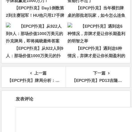
【EPCP扑克】Day1倒数第
【EPCP扑克】当年横扫牌
2到主赛冠军！HU他只用17手牌
桌的那批老玩家，如今怎么连鱼
就赢走1000万刀！
都打不过了
【EPCP扑克】从922人到9
【EPCP扑克】遇到这6种
人：那场价值1000万美元的扑
情况，弃牌才是让你长期盈利的
克牌局，即将揭晓最终答案
明智之举
上一篇
下一篇
【EPCP扑克】牌局分析：简明扼要，one pair打limp鱼的流程
【EPCP扑克】PD13吉隆坡站｜主赛最后16人中国选手占据一半席位，QQPK战队魏国梁、张阳成功晋级
文
发表评论
章
导
航