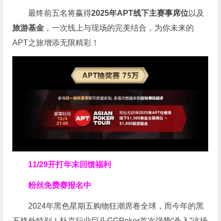
最终前五名将赢得
2025年APT线下主赛事席位
以及
旅游基金
，一次线上与现场的完美结合，为你未来的
APT之旅增添无限精彩！
11/29开打
年末回馈福利
粉丝免费赛报名中
2024年黑色星期五购物狂潮席卷全球，而今年的黑
五格外特别！扑克行业巨头GGPoker首次强势“杀入”这场