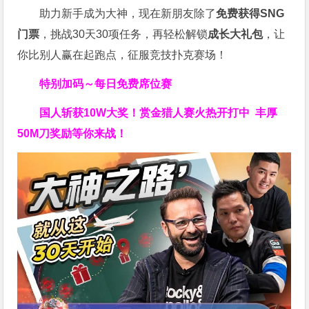
助力新手成为大神，现在新朋友除了
免费获得SNG
门票
，挑战30天30项任务，再轻松解锁
成长大礼包
，让
你比别人赢在起跑点，征服竞技扑克赛场！
特别加码～每日免费席位赛
国人斩获
10W
大奖！
赏金猎人赛火热开打中 丰厚
50M刀奖励等你来战！