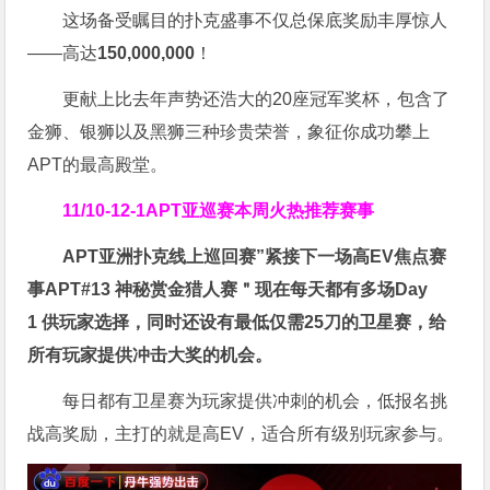
这场备受瞩目的扑克盛事不仅总保底奖励丰厚惊人
——高达
150,000,000
！
更献上比去年声势还浩大的20座冠军奖杯，包含了
金狮、银狮以及黑狮三种珍贵荣誉，象征你成功攀上
APT的最高殿堂。
11/10-12-1
APT亚巡赛
本周火热推荐赛事
APT亚洲扑克线上巡回赛”紧接下一场高EV焦点赛
事APT#13 神秘赏金猎人赛＂现在
每天都有多场Day
1
供玩家选择，同时还设有最低仅需25刀的卫星赛，给
所有玩家提供冲击大奖的机会。
每日都有卫星赛为玩家提供冲刺的机会，低报名挑
战高奖励，主打的就是高EV，适合所有级别玩家参与。