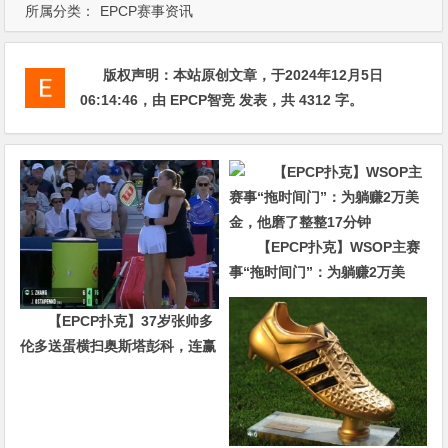
所属分类：
EPCP赛事资讯
版权声明：
本站原创文章，于2024年12月5日
06:14:46
，由
EPCP智竞
发表，共 4312 字。
【EPCP扑克】WSOP主赛
事“拖时间门”：为躺赚2万美
金，他磨了整整17分钟
【EPCP扑克】37岁张帅多
伦多送蛋横扫奥斯塔彭科，连赢
10局强势晋级