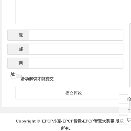
航
昵
*
称
邮
*
箱
网
址
滑动解锁才能提交
Copyright ©
EPCP扑克-EPCP智竞-EPCP智竞大奖赛
版权
所有.