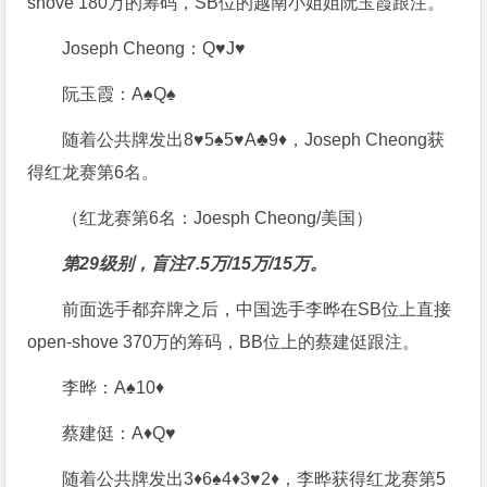
shove 180万的筹码，SB位的越南小姐姐阮玉霞跟注。
Joseph Cheong：Q♥J♥
阮玉霞：A♠Q♠
随着公共牌发出8♥5♠5♥A♣9♦，Joseph Cheong获
得红龙赛第6名。
（红龙赛第6名：Joesph Cheong/美国）
第29级别，盲注7.5万/15万/15万。
前面选手都弃牌之后，中国选手李晔在SB位上直接
open-shove 370万的筹码，BB位上的蔡建侹跟注。
李晔：A♠10♦
蔡建侹：A♦Q♥
随着公共牌发出3♦6♠4♦3♥2♦，李晔获得红龙赛第5