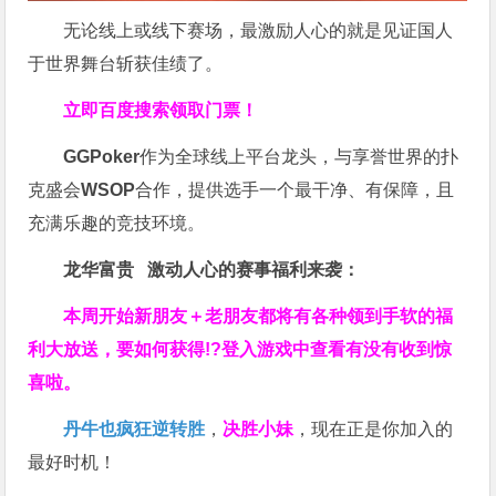
无论线上或线下赛场，最激励人心的就是见证国人
于世界舞台斩获佳绩了。
立即百度搜索领取门票！
GGPoker
作为全球线上平台龙头，与享誉世界的扑
克盛会
WSOP
合作，提供选手一个最干净、有保障，且
充满乐趣的竞技环境。
龙华富贵 激动人心的赛事福利来袭：
本周开始新朋友＋老朋友都将有各种领到手软的福
利大放送，要如何获得!?登入游戏中查看有没有收到惊
喜啦。
丹牛也疯狂逆转胜
，
决胜小妹
，现在正是你加入的
最好时机！