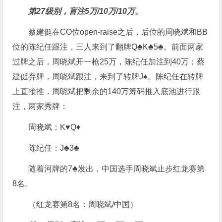
第27级别，盲注5万/10万/10万。
蔡建侹在CO位open-raise之后，后位的周晓斌和BB
位的陈纪任跟注，三人来到了翻牌Q♣K♣5♣。前面两家
过牌之后，周晓斌开一枪25万，陈纪任加注到40万；蔡
建侹弃牌，周晓斌跟注，来到了转牌J♠。陈纪任在转牌
上直接推，周晓斌把剩余的140万筹码推入底池进行跟
注，两家秀牌：
周晓斌：K♥Q♦
陈纪任：J♣3♣
随着河牌的7♣发出，中国选手周晓斌止步红龙赛第
8名。
（红龙赛第8名：周晓斌/中国）