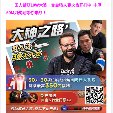
国人斩获
10W
大奖！
赏金猎人赛火热开打中 丰厚
50M刀奖励等你来战！