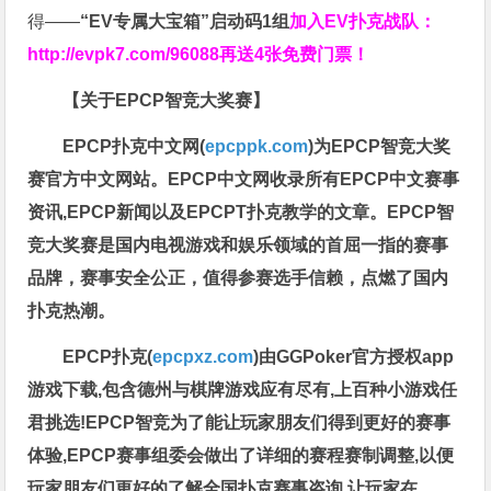
得——
“EV专属大宝箱”启动码1组
加入EV扑克战队：
http://evpk7.com/96088
再送4张免费门票！
【关于EPCP智竞大奖赛】
EPCP扑克中文网(
epcppk.com
)为EPCP智竞大奖
赛官方中文网站。EPCP中文网收录所有EPCP中文赛事
资讯,EPCP新闻以及EPCPT扑克教学的文章。EPCP智
竞大奖赛是国内电视游戏和娱乐领域的首屈一指的赛事
品牌，赛事安全公正，值得参赛选手信赖，点燃了国内
扑克热潮。
EPCP扑克(
epcpxz.com
)由GGPoker官方授权app
游戏下载,包含德州与棋牌游戏应有尽有,上百种小游戏任
君挑选!EPCP智竞为了能让玩家朋友们得到更好的赛事
体验,EPCP赛事组委会做出了详细的赛程赛制调整,以便
玩家朋友们更好的了解全国扑克赛事咨询,让玩家在