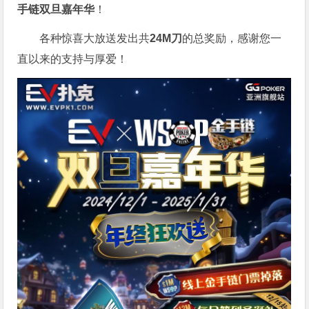
手链双旦嘉年华
！
各种惊喜大放送发出共
24M刀
的总奖励，感谢您一
直以来的支持与厚爱！