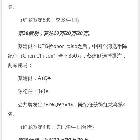
名。
（红龙赛第5名：李晔/中国）
第30级别，盲注10万/20万/20万。
蔡建侹在UTG位open-raise之后，中国台湾选手陈
纪任（Chen Chi Jen）全下350万，蔡建侹选择跟注，
两家跑马：
蔡建侹：A♦Q♣
陈纪任：J♦J♥
公共牌发出7♦2♣Q♥A♠4♠，陈纪任获得红龙赛第4
名。
（红龙赛第4名：陈纪任/中国台湾）