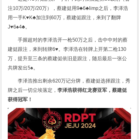
注10万/20万/20万），蔡建侹用9♣6♣limp之后，李泽浩
用一手K♥K♣加注到60万，蔡建侹跟注，来到了翻牌
J♥6♠4♣。
手握超对的李泽浩开一枪50万之后，击中中对的蔡
建侹跟注，来到转牌6♥。李泽浩在转牌上开第二枪130
万，提升至三条的蔡建侹依旧是跟注，随后最后一张公
共牌发出5♠。
李泽浩推出剩余620万记分牌，蔡建侹选择跟注，秀
牌之后一切尘埃落定，
李泽浩获得红龙赛亚军，蔡建侹
获得冠军！