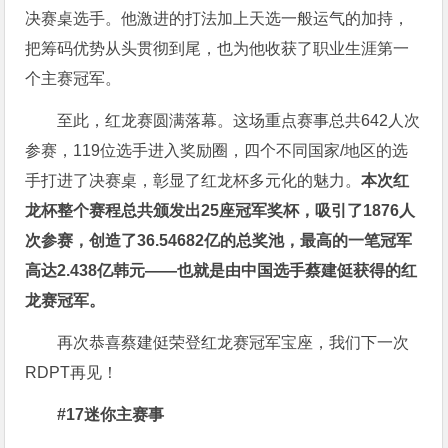
决赛桌选手。他激进的打法加上天选一般运气的加持，
把筹码优势从头贯彻到尾，也为他收获了职业生涯第一
个主赛冠军。
至此，红龙赛圆满落幕。这场重点赛事总共642人次
参赛，119位选手进入奖励圈，四个不同国家/地区的选
手打进了决赛桌，彰显了红龙杯多元化的魅力。
本次红
龙杯整个赛程总共颁发出25座冠军奖杯，吸引了187
6
人
次参赛，创造了36.54682亿的总奖池，最高的一笔冠军
高达2.438亿韩元——也就是由中国选手蔡建侹获得的红
龙赛冠军。
再次恭喜蔡建侹荣登红龙赛冠军宝座，我们下一次
RDPT再见！
#17迷你主赛事