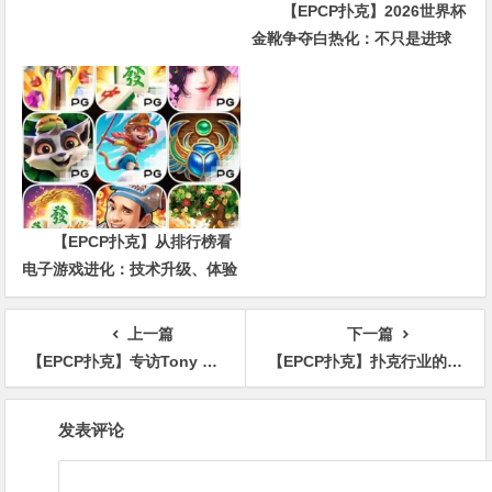
【EPCP扑克】2026世界杯
金靴争夺白热化：不只是进球
数，三大指标正在重新定义射手
价值
【EPCP扑克】从排行榜看
电子游戏进化：技术升级、体验
创新与未来趋势
上一篇
下一篇
【EPCP扑克】专访Tony Lin｜4次错失WSOP金手链，却成为扑克生涯的最佳养分！
【EPCP扑克】扑克行业的“金字塔效应”：你在为谁的荣华富贵买单？
文
发表评论
章
导