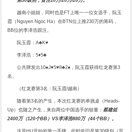
第30级别，盲注10万/20万/20万。
越南小姐姐，同时也是FT上唯一一位女选手，阮玉
霞（Nguyen Ngoc Ha）在BTN位上推230万的筹码，
BB位的李泽浩跟注。
阮玉霞：A♣K♥
李泽浩：5♦5♣
公共牌发出10♠J♥5♥8♣2♠，阮玉霞获得红龙赛第3
名。
（红龙赛第3名：阮玉霞/越南）
随着第3名的产生，本次红龙赛的单挑桌（Heads-
Up）也随之产生，来自两位中国选手的较量：
蔡建侹
2400万（120个BB）VS李泽浩880万（44个BB）。
这是HU开始的第一手牌，此时依旧是第30级别（盲