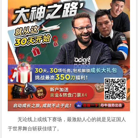
无论线上或线下赛场，最激励人心的就是见证国人
于世界舞台斩获佳绩了。