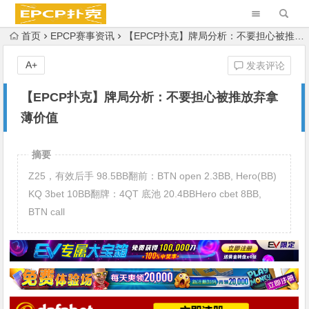
首页
EPCP赛事资讯
【EPCP扑克】牌局分析：不要担心被推放弃拿薄价值
A+
发表评论
【EPCP扑克】牌局分析：不要担心被推放弃拿
薄价值
摘要
Z25，有效后手 98.5BB翻前：BTN open 2.3BB, Hero(BB)
KQ 3bet 10BB翻牌：4QT 底池 20.4BBHero cbet 8BB,
BTN call