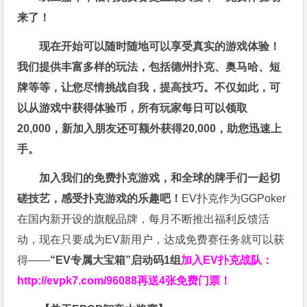
来了！
现在开始可以随时随地可以享受真实的游戏体验！
我们提供丰富多样的玩法，包括德州扑克、奥马哈、短
牌等等，让您尽情挑战自我，提高技巧。不仅如此，
可
以从游戏中获得体验币，所有玩家每日可以领取
20,000，新加入朋友还可额外获得20,000，助您迅速上
手。
加入我们的免费扑克游戏，和全球的牌手们一起切
磋技艺，感受扑克游戏的乐趣吧！
EV扑克作为GGPoker
在国内新开设的旗舰品牌，每月不断推出福利反馈活
动，现在只要成为EV新用户，达成免费赛任务就可以获
得——
“EV专属大宝箱”启动码1组
加入EV扑克战队：
http://evpk7.com/96088
再送4张免费门票！