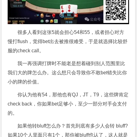
很多人看到这张5就会担心54和55，或者担心对方
慢打flush，觉得bet出去被推很难受，于是就选择比较舒
服的check call。
我一再强调打牌时不能老是想着碰到别人范围里比
我们大的牌怎么办。这么想只会导致你不敢bet错失比你
小的牌的价值。
你认为他有54，那他也有QJ，JT，T9，这些牌肯定
check back，你如果bet足够小，至少一部分对手会支付
的。
如果他转bluff怎么办？首先到底有多少人会转 bluff?
如果10个人里面只有1个，那你被bluff也认了，这人就是