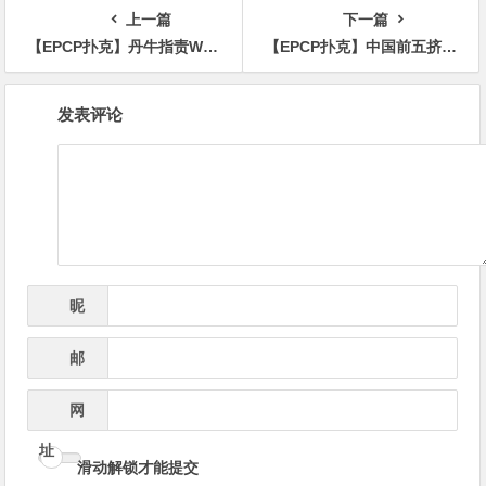
上一篇
下一篇
【EPCP扑克】丹牛指责WSOP对Hellmuth手下留情：“他应该受处罚”
【EPCP扑克】中国前五挤身GPI世界百强！专访GG大使Tony Lin、茅人及，Let’s Go China！
文
发表评论
章
导
航
昵
*
称
邮
*
箱
网
址
滑动解锁才能提交