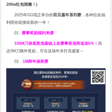
200w红包雨噢！)
2025年GG现正举办的
双旦嘉年系列赛
，各种狂欢福
利陪你迎接崭新的一年！
01
赛事奖励福利来袭
100M刀
保底奖池基础上全赛事奖池再
追加5%
！
高
达5M刀额外奖励，尽在这场年末扑克盛宴～
02
1M跨年抽奖赛