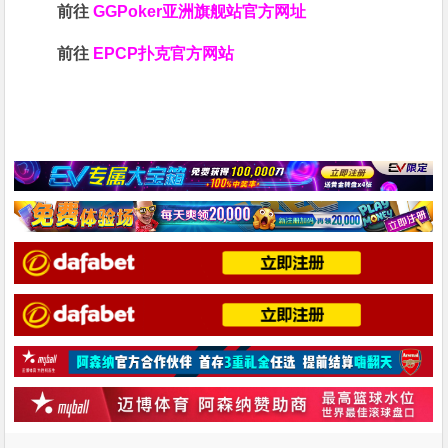
前往
GGPoker亚洲旗舰站
官方网址
前往
EPCP扑克官方网站