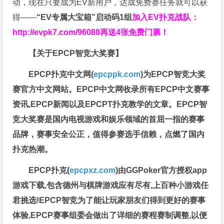
动，现在只要成为EV新用户，达成免费赛任务就可以获
得——
“EV专属大宝箱”启动码1组
加入EV扑克战队：
http://evpk7.com/96088
再送4张免费门票！
【关于EPCP智竞大奖赛】
EPCP扑克中文网(
epcppk.com
)为EPCP智竞大奖
赛官方中文网站。EPCP中文网收录所有EPCP中文赛事
资讯,EPCP新闻以及EPCPT扑克教学的文章。EPCP智
竞大奖赛是国内电视游戏和娱乐领域的首屈一指的赛事
品牌，赛事安全公正，值得参赛选手信赖，点燃了国内
扑克热潮。
EPCP扑克(
epcpxz.com
)由GGPoker官方授权app
游戏下载,包含德州与棋牌游戏应有尽有,上百种小游戏任
君挑选!EPCP智竞为了能让玩家朋友们得到更好的赛事
体验,EPCP赛事组委会做出了详细的赛程赛制调整,以便