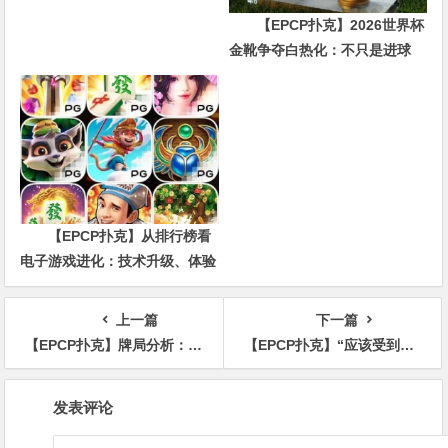
【EPCP扑克】2026世界杯
金靴争夺白热化：不只是进球
数，三大指标正在重新定义射手
价值
【EPCP扑克】从排行榜看
电子游戏进化：技术升级、体验
创新与未来趋势
上一篇
下一篇
【EPCP扑克】牌局分析：不要担心被推放弃拿薄价值
【EPCP扑克】“应该受到处罚”——丹牛指责WSOP对Phil Hellmuth太过手下留情
文
发表评论
章
导