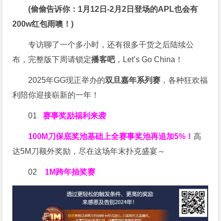
(偷偷告诉你：1月12日-2月2日登场的APL也会有
200w红包雨噢！)
专访聊了一个多小时，还有很多干货之后陆续公
布，完整版下周请锁定
播客吧
，Let’s Go China！
2025年GG现正举办的
双旦嘉年系列赛
，各种狂欢福
利陪你迎接崭新的一年！
01
赛事奖励福利来袭
100M刀
保底奖池基础上全赛事奖池再
追加5%
！
高
达5M刀额外奖励，尽在这场年末扑克盛宴～
02
1M跨年抽奖赛