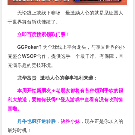
无论线上或线下赛场，最激励人心的就是见证国人
于世界舞台斩获佳绩了。
立即百度搜索领取门票！
GGPoker
作为全球线上平台龙头，与享誉世界的扑
克盛会
WSOP
合作，提供选手一个最干净、有保障，且
充满乐趣的竞技环境。
龙华富贵 激动人心的赛事福利来袭：
本周开始新朋友＋老朋友都将有各种领到手软的福
利大放送，要如何获得!?登入游戏中查看有没有收到惊
喜啦。
丹牛也疯狂逆转胜
，
决胜小妹
，现在正是你加入的
最好时机！