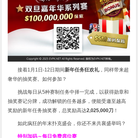
接着1月1日-12日期间
新年任务狂欢礼
，同样带来超
奢华的抽奖赛。如何参加？
挑战每日从5种赛制任务中择一完成，以获得勋章和
抽奖赛记分牌，成功解锁的任务越多，便能受邀至越高
奖励的新年任务抽奖赛，总奖励高达
2,025,000刀
！
如此疯狂的年末扑克盛会，你还不来共襄盛举吗？
特别加码～每日免费席位赛