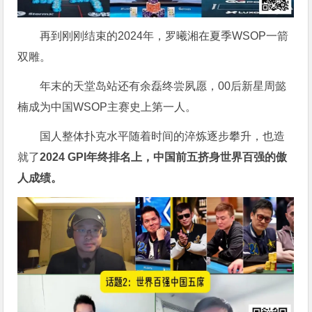
再到刚刚结束的2024年，罗曦湘在夏季WSOP一箭
双雕。
年末的天堂岛站还有余磊终尝夙愿，00后新星周懿
楠成为中国WSOP主赛史上第一人。
国人整体扑克水平随着时间的淬炼逐步攀升，也造
就了
2024 GPI年终排名上，中国前五挤身世界百强的傲
人成绩。