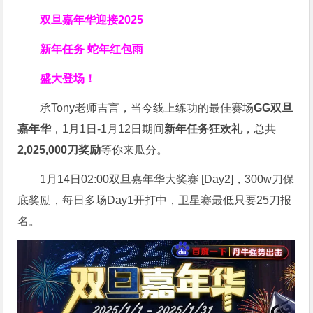
双旦嘉年华迎接2025
新年任务 蛇年红包雨
盛大登场！
承Tony老师吉言，当今线上练功的最佳赛场
GG双旦
嘉年华
，1月1日-1月12日期间
新年任务狂欢礼
，总共
2,025,000刀奖励
等你来瓜分。
1月14日02:00双旦嘉年华大奖赛 [Day2]，300w刀保
底奖励，每日多场Day1开打中，卫星赛最低只要25刀报
名。