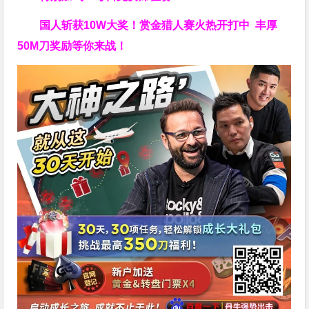
国人斩获
10W
大奖！
赏金猎人赛火热开打中 丰厚
50M刀奖励等你来战！