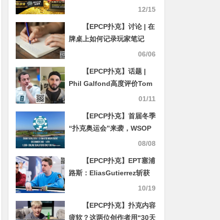
赛前50名获得周末生肖聚惠
12/15
赛
【EPCP扑克】讨论 | 在
牌桌上如何记录玩家笔记
06/06
【EPCP扑克】话题 |
Phil Galfond高度评价Tom
Dwan：他开拓了我的视野
01/11
【EPCP扑克】首届冬季
“扑克奥运会”来袭，WSOP
金手链要掉价了？
08/08
【EPCP扑克】EPT塞浦
路斯：EliasGutierrez斩获
本站系列赛第二座冠军奖杯
10/19
陈易莎、Zhewen Hu挺进
【EPCP扑克】扑克内容
$5,300主赛Day4
疲软？这两位创作者用“30天