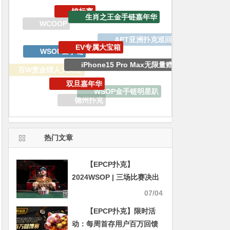
生肖之王金手链嘉年华
EV专属大宝箱
WSOP金手链
iPhone15 Pro Max无限量赠送
双旦嘉年华
百W赏金猎人大奖赛
WSOP金手链明星趴
德州扑克
WSOP天堂岛
热门文章
【EPCP扑克】
2024WSOP | 三场比赛决出
冠军 丹牛、Phil Ivey、李银
07/04
桂、周全等晋级PLO豪客赛
【EPCP扑克】限时活
Day2
动：每周首存用户百万回馈