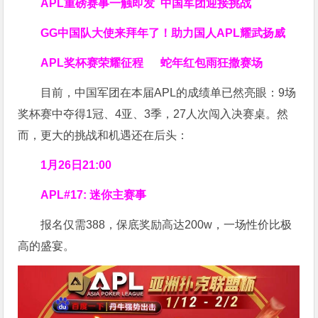
APL重磅赛事一触即发
中国军团迎接挑战
GG中国队大使来拜年了！
助力国人APL耀武扬威
APL奖杯赛荣耀征程
蛇年
红包雨
狂撒赛场
目前，中国军团在本届APL的成绩单已然亮眼：9场
奖杯赛中夺得1冠、4亚、3季，27人次闯入决赛桌。然
而，更大的挑战和机遇还在后头：
1月26日21:00
APL#17: 迷你主赛事
报名仅需388，保底奖励高达200w，一场性价比极
高的盛宴。