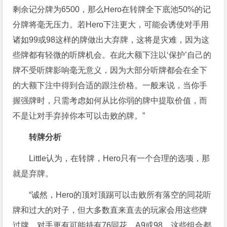
剩余记分牌为6500，那么Hero在转牌全下底池50%的记
分牌将毫无压力。若Hero下注更大，可能会诱使对手用
诸如99或98这样的牌做出大弃牌，这将是灾难，因为这
些牌都有轻微的听牌机会。在此大额下注以‘保护’自己的
牌不受听牌影响毫无意义，因为大部分听牌都会在全下
的大额下注中得到合适的跟注价格。一般来说，当你手
握强牌时，只需考虑如何从比你弱的牌中提取价值，而
不是让对手弃掉你本可以击败的牌。”
转牌分析
Little认为，在转牌，Hero只有一个合理的选项，那
就是弃牌。
“诚然，Hero的顶对顶踢可以击败所有落空的同花听
牌和过大的对子，但大多数直来直去的玩家会用这些牌
过牌。对手更有可能持有76同花、A9或98，这些组合都