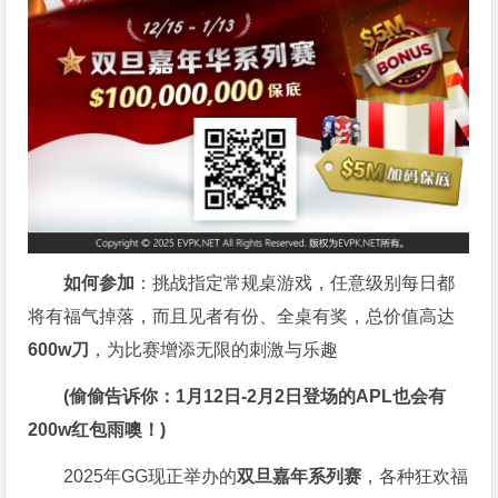
如何参加
：挑战指定常规桌游戏，任意级别每日都
将有福气掉落，而且见者有份、全桌有奖，总价值高达
600w刀
，为比赛增添无限的刺激与乐趣
(偷偷告诉你：1月12日-2月2日登场的APL也会有
200w红包雨噢！)
2025年GG现正举办的
双旦嘉年系列赛
，各种狂欢福