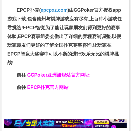
EPCP扑克(
epcpxz.com
)由GGPoker官方授权app
游戏下载,包含德州与棋牌游戏应有尽有,上百种小游戏任
君挑选!EPCP智竞为了能让玩家朋友们得到更好的赛事
体验,EPCP赛事组委会做出了详细的赛程赛制调整,以便
玩家朋友们更好的了解全国扑克赛事咨询,让玩家在
EPCP智竞大奖赛中可以不断的进行欢乐无比的棋牌挑
战!
前往
GGPoker亚洲旗舰站
官方网址
前往
EPCP扑克官方网站