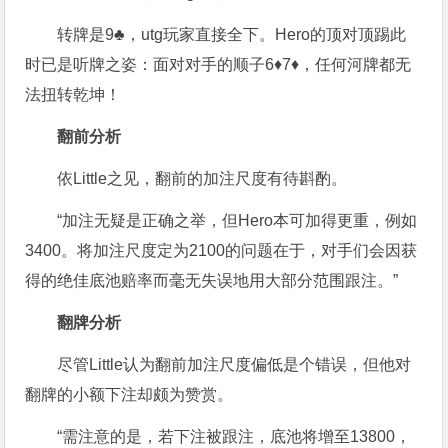
转牌是9♣，utg玩家直接全下。Hero的顶对顶踢此
时已是听牌之姿：面对对手的顺子6♦7♦，任何河牌都无
法扭转乾坤！
翻前分析
依Little之见，翻前的加注尺度有待斟酌。
“加注无疑是正确之举，但Hero本可加得更重，例如
3400。将加注尺度定为2100的问题在于，对手们会因获
得的绝佳底池赔率而毫无失误地用大部分范围跟注。”
翻牌分析
尽管Little认为翻前加注尺度偏低是个错误，但他对
翻牌的小额下注却颇为赞赏。
“需注意的是，若下注被跟注，底池将增至13800，