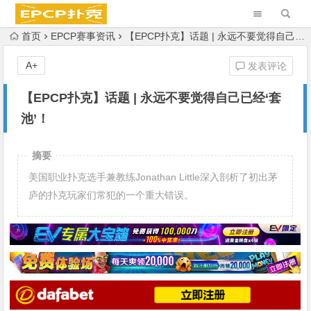
首页
EPCP赛事资讯
【EPCP扑克】话题 | 永远不要觉得自己已经‘套池’！
A+
发表评论
【EPCP扑克】话题 | 永远不要觉得自己已经‘套
池’！
摘要
美国职业扑克选手兼教练Jonathan Little深入剖析了初出茅
庐的扑克玩家们常犯的一个重大错误。