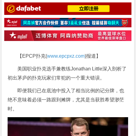
【EPCP扑克(
www.epcpxz.com
)报道】
美国职业扑克选手兼教练Jonathan Little深入剖析了
初出茅庐的扑克玩家们常犯的一个重大错误。
即便我们已在底池中投入了相当比例的记分牌，也
绝不意味着必须一路跟到摊牌，尤其是当获胜希望渺茫
时。