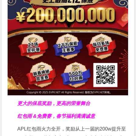
更大的保底奖励，更高的荣誉舞台
红包雨＆免费赛，春节福利满满诚意
APL红包雨火力全开，奖励从上一届的200w提升至