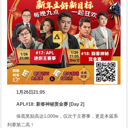
1月26日21:05
APL#18: 新春神秘赏金赛 [Day 2]
保底奖励高达1,000w，仅次于主赛事，更是本届系
列赛第二高！