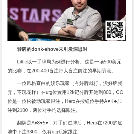
转牌的donk-shove未引发深思时
Little以一手牌局为例进行分析。这是一场500美元
的比赛，在200-400盲注带大盲注前注的早期阶段。
一位风格直白的娱乐玩家（有好牌就打，没好牌就
弃，不玩花样）在utg位置用12k记分牌开池到800，CO
位是一位松被动玩家跟注，Hero在按钮位手持A♥K♣加
注到2100，两位对手均选择跟注。
翻牌是A♦8♥5♥，对手们过牌后，Hero在7200的底
池中下注3300。仅有utg玩家跟注。