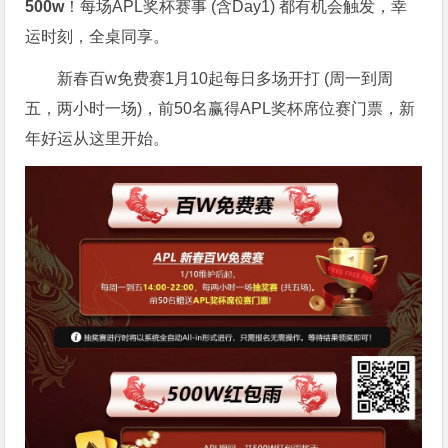
500w
！每场APL奖杯赛事 (含Day1) 都有机会触发，幸
运时刻，全桌同享。
新春百w免费赛1月10起每日多场开打 (周一到周
五，两小时一场)，前50名赢得APL奖杯席位赛门票，新
年好运从这里开始。