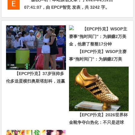
07:41:07
，由
EPCP智竞
发表，共 3242 字。
【EPCP扑克】WSOP主赛
事“拖时间门”：为躺赚2万美
金，他磨了整整17分钟
【EPCP扑克】37岁张帅多
伦多送蛋横扫奥斯塔彭科，连赢
10局强势晋级
【EPCP扑克】2026世界杯
金靴争夺白热化：不只是进球
数，三大指标正在重新定义射手