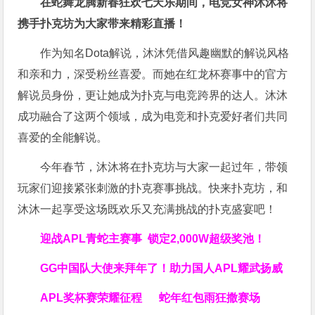
在蛇舞龙腾新春狂欢七天乐期间，电竞女神沐沐将
携手扑克坊为大家带来精彩直播！
作为知名Dota解说，沐沐凭借风趣幽默的解说风格
和亲和力，深受粉丝喜爱。而她在红龙杯赛事中的官方
解说员身份，更让她成为扑克与电竞跨界的达人。沐沐
成功融合了这两个领域，成为电竞和扑克爱好者们共同
喜爱的全能解说。
今年春节，沐沐将在扑克坊与大家一起过年，带领
玩家们迎接紧张刺激的扑克赛事挑战。快来扑克坊，和
沐沐一起享受这场既欢乐又充满挑战的扑克盛宴吧！
迎战APL青蛇主赛事
锁定
2,000W
超级奖池！
GG中国队大使来拜年了！
助力国人APL耀武扬威
APL奖杯赛荣耀征程
蛇年
红包雨
狂撒赛场