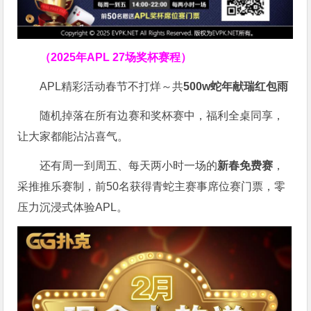
（2025年APL 27场奖杯赛程）
APL精彩活动春节不打烊～共
500w蛇年献瑞红包雨
随机掉落在所有边赛和奖杯赛中，福利全桌同享，
让大家都能沾沾喜气。
还有周一到周五、每天两小时一场的
新春免费赛
，
采推推乐赛制，前50名获得青蛇主赛事席位赛门票，零
压力沉浸式体验APL。