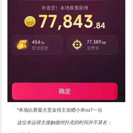
*本场比赛最大赏金得主加赠小米su7一台
这位幸运得主接触德州扑克的时间并不算长：