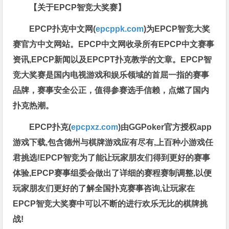
【关于EPCP智竞大奖赛】
EPCP扑克中文网(
epcppk.com
)为EPCP智竞大奖
赛官方中文网站。EPCP中文网收录所有EPCP中文赛事
资讯,EPCP新闻以及EPCPT扑克教学的文章。EPCP智
竞大奖赛是国内电视游戏和娱乐领域的首屈一指的赛事
品牌，赛事安全公正，值得参赛选手信赖，点燃了国内
扑克热潮。
EPCP扑克(
epcpxz.com
)由GGPoker官方授权app
游戏下载,包含德州与棋牌游戏应有尽有,上百种小游戏任
君挑选!EPCP智竞为了能让玩家朋友们得到更好的赛事
体验,EPCP赛事组委会做出了详细的赛程赛制调整,以便
玩家朋友们更好的了解全国扑克赛事咨询,让玩家在
EPCP智竞大奖赛中可以不断的进行欢乐无比的棋牌挑
战!