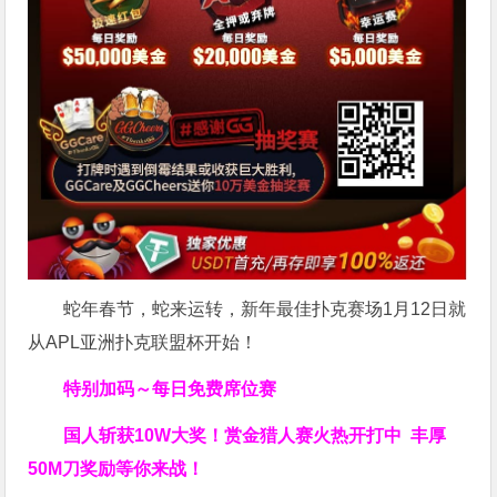
蛇年春节，蛇来运转，新年最佳扑克赛场1月12日就
从APL亚洲扑克联盟杯开始！
特别加码～每日免费席位赛
国人斩获
10W
大奖！
赏金猎人赛火热开打中 丰厚
50M刀奖励等你来战！