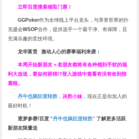
立即百度搜索领取门票！
GGPoker
作为全球线上平台龙头，与享誉世界的扑
克盛会
WSOP
合作，提供选手一个最干净、有保障，且
充满乐趣的竞技环境。
龙华富贵 激动人心的赛事福利来袭：
本周开始新朋友＋老朋友都将有各种领到手软的福
利大放送，要如何获得!?登入游戏中查看有没有收到惊
喜啦。
丹牛也疯狂逆转胜
，
决胜小妹
，现在正是你加入的
最好时机！
逐梦参赛!百度 “
丹牛也疯狂逆转胜
”
了解更多
活跃
新朋友限量送