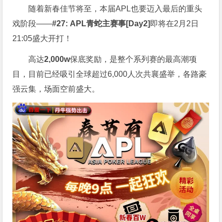
随着新春佳节将至，本届APL也要迈入最后的重头
戏阶段——
#27: APL青蛇主赛事[Day2]
即将在2月2日
21:05盛大开打！
高达
2,000w
保底奖励，是整个系列赛的最高潮项
目，目前已经吸引全球超过6,000人次共襄盛举，各路豪
强云集，场面空前盛大。