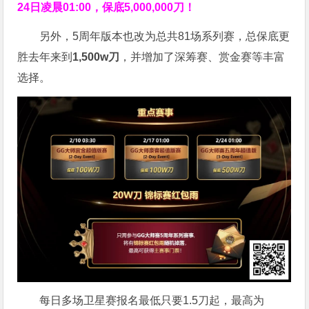
24日凌晨01:00，保底5,000,000刀！
另外，5周年版本也改为总共81场系列赛，总保底更
胜去年来到
1,500w刀
，并增加了深筹赛、赏金赛等丰富
选择。
每日多场卫星赛报名最低只要1.5刀起，最高为