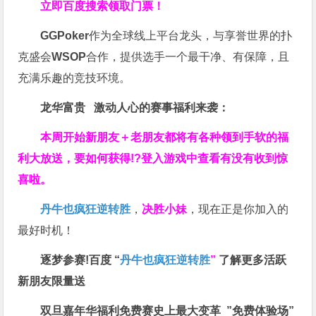
立即百度搜索领取门票！
GGPoker
作为全球线上平台龙头，与享誉世界的扑
克盛会
WSOP
合作，提供选手一个最干净、有保障，且
充满乐趣的竞技环境。
龙华富贵 激动人心的赛事福利来袭：
本周开始新朋友＋老朋友都将有各种领到手软的福
利大放送，要如何获得!?登入游戏中查看有没有收到惊
喜啦。
丹牛也疯狂逆转胜
，
决胜小妹
，现在正是你加入的
最好时机！
逐梦参赛!百度 “
丹牛也疯狂逆转胜
”
了解更多
活跃
新朋友限量送
双旦嘉年华福利
免费赛史上最大变革
”免费体验场”