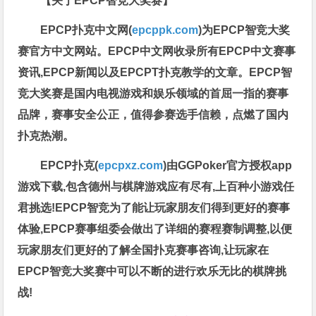
【关于EPCP智竞大奖赛】
EPCP扑克中文网(
epcppk.com
)为EPCP智竞大奖
赛官方中文网站。EPCP中文网收录所有EPCP中文赛事
资讯,EPCP新闻以及EPCPT扑克教学的文章。EPCP智
竞大奖赛是国内电视游戏和娱乐领域的首屈一指的赛事
品牌，赛事安全公正，值得参赛选手信赖，点燃了国内
扑克热潮。
EPCP扑克(
epcpxz.com
)由GGPoker官方授权app
游戏下载,包含德州与棋牌游戏应有尽有,上百种小游戏任
君挑选!EPCP智竞为了能让玩家朋友们得到更好的赛事
体验,EPCP赛事组委会做出了详细的赛程赛制调整,以便
玩家朋友们更好的了解全国扑克赛事咨询,让玩家在
EPCP智竞大奖赛中可以不断的进行欢乐无比的棋牌挑
战!