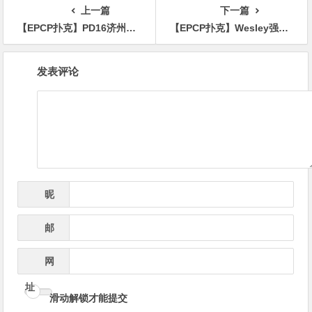
上一篇
下一篇
【EPCP扑克】PD16济州岛 | 李栋领衔27人晋级主赛事第三轮，豪客赛冠军Dietrich Fast领跑神秘赏金豪客赛第一轮
【EPCP扑克】Wesley强势回归 HCL高额游戏再现风采
文
发表评论
章
导
航
昵
*
称
邮
*
箱
网
址
滑动解锁才能提交