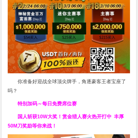
你准备好迎战全球顶尖牌手，角逐豪客王者宝座了
吗？
特别加码～每日免费席位赛
国人斩获
10W
大奖！
赏金猎人赛火热开打中 丰厚
50M刀奖励等你来战！