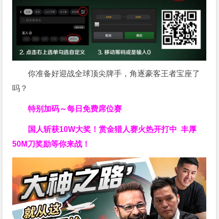
你准备好迎战全球顶尖牌手，角逐豪客王者宝座了
吗？
特别加码～每日免费席位赛
国人斩获
10W
大奖！
赏金猎人赛火热开打中 丰厚
50M刀奖励等你来战！