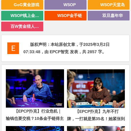
GoG黄金游戏
WSOP
WSOP天堂岛
WSOP线上金手链
WSOP金手链
双旦嘉年华
百W赏金猎人大奖赛
版权声明：
本站原创文章，于2025年3月2日
07:33:48
，由
EPCP智竞
发表，共 2857 字。
【EPCP扑克】行业危机｜
【EPCP扑克】九年不打
输钱也要交税？10条金手链得主
牌，一打就是第35名！她紧张到
直言“扛不住”，主动砍掉四分之
脚悬空，但全世界以为她很淡定