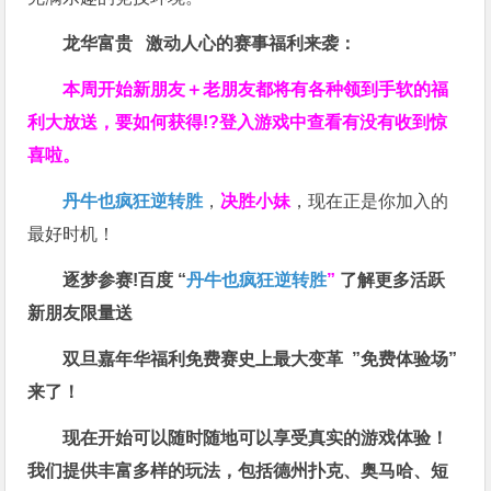
龙华富贵 激动人心的赛事福利来袭：
本周开始新朋友＋老朋友都将有各种领到手软的福
利大放送，要如何获得!?登入游戏中查看有没有收到惊
喜啦。
丹牛也疯狂逆转胜
，
决胜小妹
，现在正是你加入的
最好时机！
逐梦参赛!百度 “
丹牛也疯狂逆转胜
”
了解更多
活跃
新朋友限量送
双旦嘉年华福利
免费赛史上最大变革
”免费体验场”
来了！
现在开始可以随时随地可以享受真实的游戏体验！
我们提供丰富多样的玩法，包括德州扑克、奥马哈、短