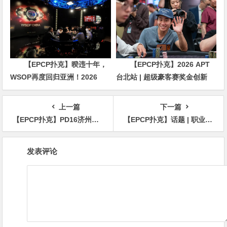
三比赛
【EPCP扑克】暌违十年，
【EPCP扑克】2026 APT
WSOP再度回归亚洲！2026
台北站 | 超级豪客赛奖金创新
APL济州站6月19-28日盛大登
高，美国选手Ethan
场！
“Rampage” Yau领跑全场！
上一篇
下一篇
【EPCP扑克】PD16济州站 | 完美落幕！Christopher Park夺得$20,000超级明星挑战赛冠军，丁彪季军
【EPCP扑克】话题 | 职业选手Ebony Kenney在新的作弊指控后发表声明
文
发表评论
章
导
航