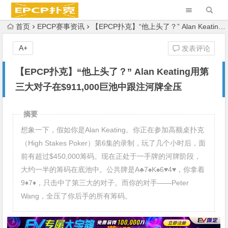
首页
EPCP赛事资讯
【EPCP扑克】“他上头了？” Alan Keating用第三大对子在$911,000巨池中跟注河牌全压
A+
发表评论
【EPCP扑克】“他上头了？” Alan Keating用第
三大对子在$911,000巨池中跟注河牌全压
摘要
想象一下，假如你是Alan Keating。你正在参加高额桌扑克
（High Stakes Poker）第6集的录制，玩了几个小时后，面
前有超过$450,000筹码。现在正处于一手牌的河牌阶段，
大约一半的筹码在底池中。公共牌是A♣7♠K♠6♥4♥，你拿着
9♦7♦，只击中了第三大的对子。而你的对手——Peter
Wang，全压了你后手的所有筹码。