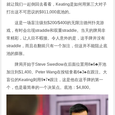
就让我们一起倒回去看看，Keating是如何用第三大对子
打出这不可思议的$911,000底池的。
这是一场盲注级别$200/$400的无限注德州扑克游
戏，有时会出现straddle和双重straddle。当天的牌局非
常精彩，让人目不暇接。令人意外的是，这手牌并没有
straddle，而且在翻前只有一个加注，但这并不能阻止底
池的膨胀。
牌局开始于Steve Swedlow在后面位置用8♠6♣开池
加注到$1,400。Peter Wang在按钮拿着6♠3♠在跟注。大
盲位的Keating则用9♦7♦跟注，这是他在这手牌的第一
个，也是最简单的一个决策点。底池：$4,800。