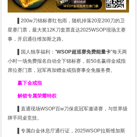
▌
200w刀锦标赛红包雨，随机掉落20至200刀的卫
星赛门票，最大奖12K刀套票直达2025WSOP现场主赛
事，开启通往维加斯之路。
▌
国人独享福利：“
WSOP超巡赛免费能量卡
”每天两
小时一场免费报名自动全下锦标赛，前50名赢得金戒指
席位赛门票，冠军再加赠金戒指赛事全免服务费。
赢下金戒指
解锁专属荣耀特权
▌
直通现场WSOP百w刀保底冠军邀请赛，与世界级
牌手同桌竞技。
▌
专属白金休息厅通行证，2025WSOP拉斯维加斯