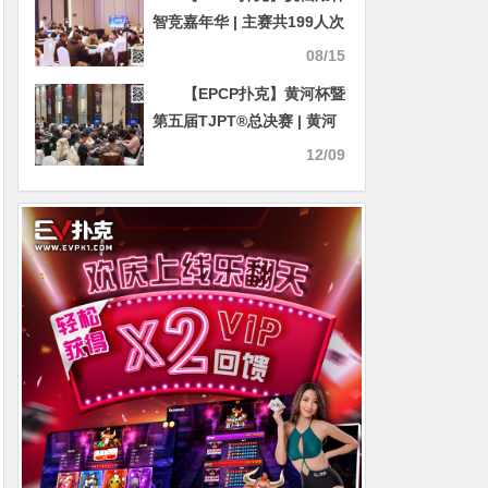
智竞嘉年华 | 主赛共199人次
参赛42人晋级第二轮，彭
08/15
亮、朱博分别领跑第一轮
【EPCP扑克】黄河杯暨
C/D组
第五届TJPT®总决赛 | 黄河
杯复赛战罢，泡沫破裂 FT名
12/09
单出炉，高源领衔最后6人开
启明日决战