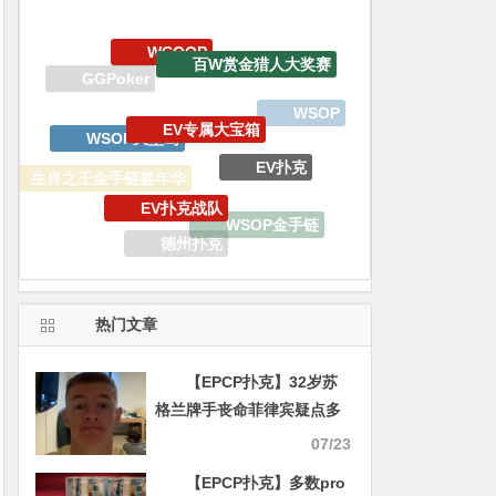
EV专属大宝箱
WSOP天堂岛
EV扑克
EV扑克战队
生肖之王金手链嘉年华
WSOP金手链
德州扑克
锦标赛
热门文章
【EPCP扑克】32岁苏
格兰牌手丧命菲律宾疑点多
多，他母亲认为是被谋杀
07/23
【EPCP扑克】多数pro