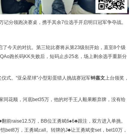
.5万记分领跑决赛桌，携手其余7位选手开启明日冠军争夺战。
开启了今天的对抗。第三轮比赛将从第23级别开始，直至8个级
QAo跑长码KK失败后，短码止步25名，场上剩余选手重新分
仪式。“亚朵星球”小型彩蛋猎人挑战赛冠军
钟嘉文
上台领奖，
家同花顺，河底bet35万，他的对手王人毅果断弃牌，没有给
翻前raise12.5万，BB位王勇斌6♠6♣跟注，双方进入单挑。
bet8万，王勇斌call。转牌的J♣让王勇斌变set，bet10万，