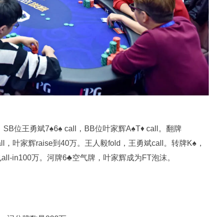
SB位王勇斌7♠6♠ call，BB位叶家辉A♠T♦ call。翻牌
all，叶家辉raise到40万。王人毅fold，王勇斌call。转牌K♠，
all-in100万。河牌6♣空气牌，叶家辉成为FT泡沫。