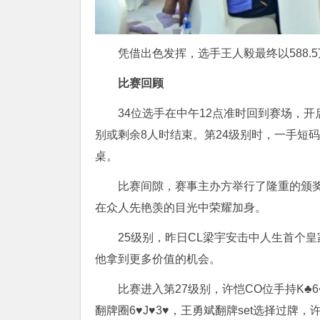
凭借出色发挥，选手王人毅最终以588
比赛回顾
34位选手在中午12点准时回到赛场，
别或剩余8人时结束。第24级别时，一手短码
桌。
比赛间隙，赛事主办方举行了隆重的颁奖
在众人先艳羡的目光中荣耀加身。
25级别，昨日CL梁宇安击中人生首个皇
他拿到更多价值的机会。
比赛进入第27级别，许恺CO位手持K♣6♦
翻牌圈6♥J♥3♥，王勇斌翻牌set选择过牌，许恺