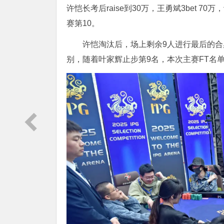
许恺长考后raise到30万，王勇斌3bet 70
赛第10。
许恺淘汰后，场上剩余9人进行最后的合
别，随着叶家辉止步第9名，本次主赛FT名