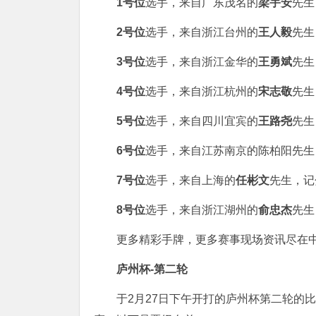
1号位
选手，来自广东茂名的
梁宇安
先生
2号位
选手，来自浙江台州的
王人毅
先生
3号位
选手，来自浙江金华的
王勇斌
先生
4号位
选手，来自浙江杭州的
宋志敬
先生
5号位
选手，来自四川宜宾的
王路尧
先生
6号位
选手，来自江苏南京的陈柏阳先生
7号位
选手，来自上海的
任彬文
先生，记
8号位
选手，来自浙江湖州的
俞忠杰
先生
更多精彩手牌，更多赛事现场资讯尽在中
庐州杯-第二轮
于2月27日下午开打的庐州杯第二轮的