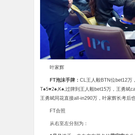
叶家辉
FT泡沫手牌：
CL王人毅BTN位bet12万，
T♠5♥2♠,K♠,过牌到王人毅bet15万，王勇斌c
王勇斌同花直接all-in290万，叶家辉长考后也
FT合照
从右至左分别为：