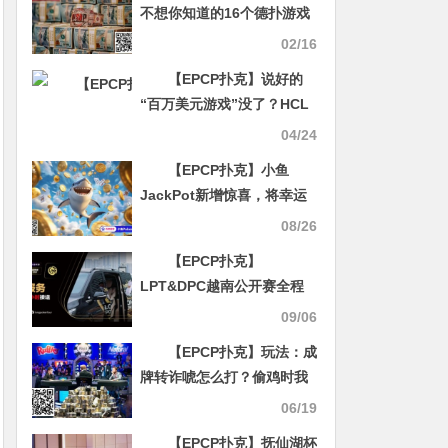
不想你知道的16个德扑游戏
诀窍
02/16
【EPCP扑克】说好的
“百万美元游戏”没了？HCL
突然换档，百万买入变十
04/24
万，牌桌要降温？
【EPCP扑克】小鱼
JackPot新增惊喜，将幸运
尽享到底！
08/26
【EPCP扑克】
LPT&DPC越南公开赛全程
24小时接送机服务 赛事导航
09/06
大全
【EPCP扑克】玩法：成
牌转诈唬怎么打？偷鸡时我
们可以这么演
06/19
【EPCP扑克】抚仙湖杯