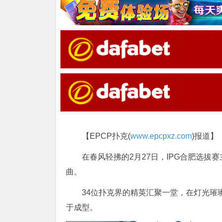
【EPCP扑克(
www.epcpxz.com
)报道】
在春风轻拂的2月27日，IPG合肥选
曲。
34位扑克界的精英汇聚一堂，在灯光璀
于成型。