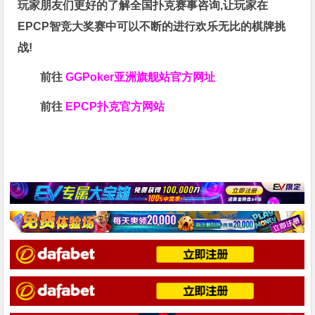
玩家朋友们更好的了解全国扑克赛事咨询,让玩家在
EPCP智竞大奖赛中可以不断的进行欢乐无比的棋牌挑
战!
前往
GGPoker亚洲旗舰站
官方网址
前往
EPCP扑克官方网站