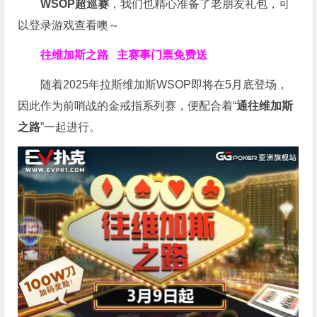
WSOP超巡赛
，我们也精心准备了老朋友礼包，可
以登录游戏查看噢～
往维加斯之路
主赛事门票免费送
随着2025年拉斯维加斯WSOP即将在5月底登场，
因此作为前哨战的金戒指系列赛，便配合着“
通往维加斯
之路
”一起进行。