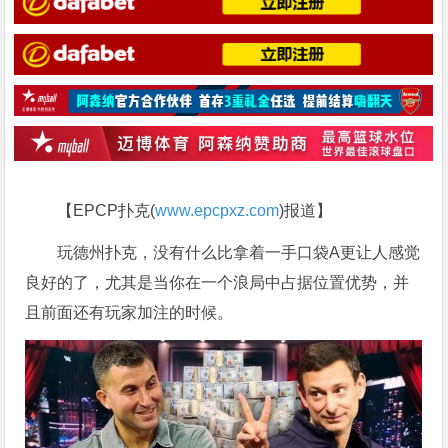
【EPCP扑克(
www.epcpxz.com
)报道】
玩德州扑克，没有什么比拿着一手口袋A更让人感觉
良好的了，尤其是当你在一个浪局中占据位置优势，并
且前面还有玩家加注的时候。