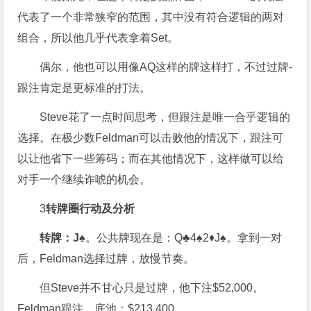
代表了一个非常狭窄的范围，其中没有符合逻辑的两对
组合，所以他几乎代表拿着Set。
偶尔，他也可以用像AQ这样的牌这样打，不过过牌-
跟注肯定是更标准的打法。
Steve花了一点时间思考，但跟注是唯一合乎逻辑的
选择。在极少数Feldman可以击败他的情况下，跟注可
以让他省下一些筹码；而在其他情况下，这样做可以给
对手一个继续诈唬的机会。
3
转牌圈行动及分析
转牌：J♠
。公共牌现在是：Q♣4♠2♦J♠。拿到一对
后，Feldman选择过牌，放慢节奏。
但Steve并不甘心只是过牌，他下注$52,000。
Feldman跟注。底池：$213,400。