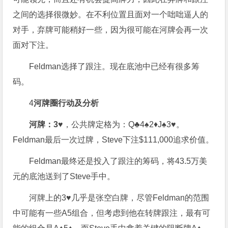
之间的选择很微妙。在不利位置且面对一个咄咄逼人的
对手，弃牌可能稍好一些，因为很可能在河牌会再一次
面对下注。
Feldman选择了跟注。现在底池中已经有很多筹
码。
4
河牌圈行动及分析
河牌：
3♥
，公共牌定格为：Q♣4♠2♦J♠3♥。
Feldman最后一次过牌，Steve下注$111,000追求价值。
Feldman最终还是投入了跟注的筹码，将43.5万美
元的底池送到了Steve手中。
河牌上的3♥几乎是张空白牌，尽管Feldman的范围
中可能有一些A5组合，但考虑到他在转牌跟注，最有可