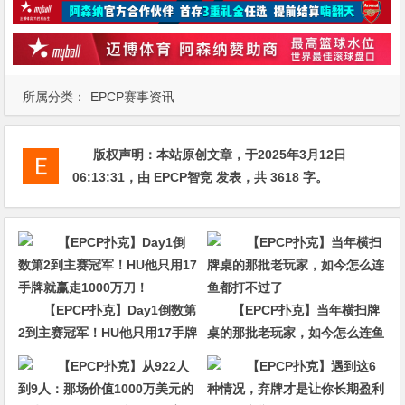
所属分类：
EPCP赛事资讯
版权声明：
本站原创文章，于2025年3月12日
06:13:31
，由
EPCP智竞
发表，共 3618 字。
【EPCP扑克】Day1倒数第
【EPCP扑克】当年横扫牌
2到主赛冠军！HU他只用17手牌
桌的那批老玩家，如今怎么连鱼
就赢走1000万刀！
都打不过了