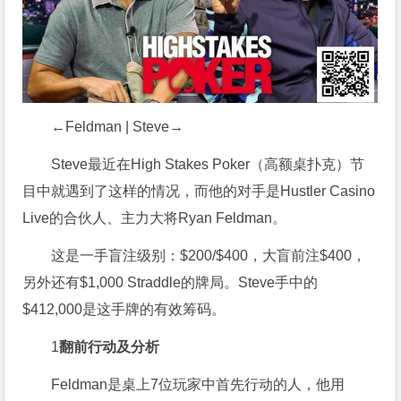
←Feldman | Steve→
Steve最近在High Stakes Poker（高额桌扑克）节
目中就遇到了这样的情况，而他的对手是Hustler Casino
Live的合伙人、主力大将Ryan Feldman。
这是一手盲注级别：$200/$400，大盲前注$400，
另外还有$1,000 Straddle的牌局。Steve手中的
$412,000是这手牌的有效筹码。
1
翻前行动及分析
Feldman是桌上7位玩家中首先行动的人，他用