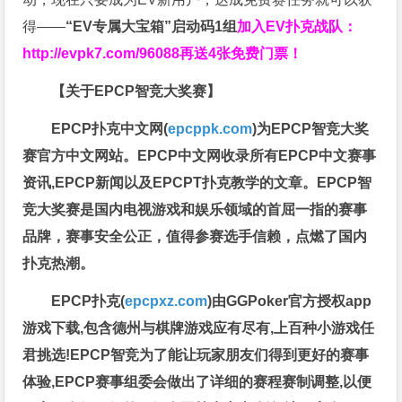
得——
“EV专属大宝箱”启动码1组
加入EV扑克战队：
http://evpk7.com/96088
再送4张免费门票！
【关于EPCP智竞大奖赛】
EPCP扑克中文网(
epcppk.com
)为EPCP智竞大奖
赛官方中文网站。EPCP中文网收录所有EPCP中文赛事
资讯,EPCP新闻以及EPCPT扑克教学的文章。EPCP智
竞大奖赛是国内电视游戏和娱乐领域的首屈一指的赛事
品牌，赛事安全公正，值得参赛选手信赖，点燃了国内
扑克热潮。
EPCP扑克(
epcpxz.com
)由GGPoker官方授权app
游戏下载,包含德州与棋牌游戏应有尽有,上百种小游戏任
君挑选!EPCP智竞为了能让玩家朋友们得到更好的赛事
体验,EPCP赛事组委会做出了详细的赛程赛制调整,以便