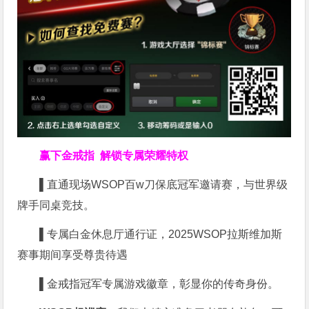
赢下金戒指
解锁专属荣耀特权
▌
直通现场WSOP百w刀保底冠军邀请赛，与世界级
牌手同桌竞技。
▌
专属白金休息厅通行证，2025WSOP拉斯维加斯
赛事期间享受尊贵待遇
▌
金戒指冠军专属游戏徽章，彰显你的传奇身份。