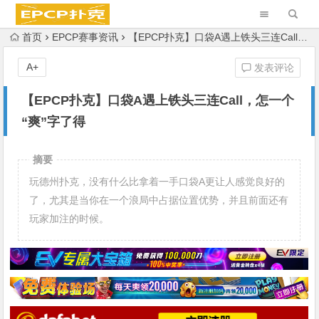
首页
EPCP赛事资讯
【EPCP扑克】口袋A遇上铁头三连Call，怎一个“爽”字了得
A+
发表评论
【EPCP扑克】口袋A遇上铁头三连Call，怎一个
“爽”字了得
摘要
玩德州扑克，没有什么比拿着一手口袋A更让人感觉良好的
了，尤其是当你在一个浪局中占据位置优势，并且前面还有
玩家加注的时候。