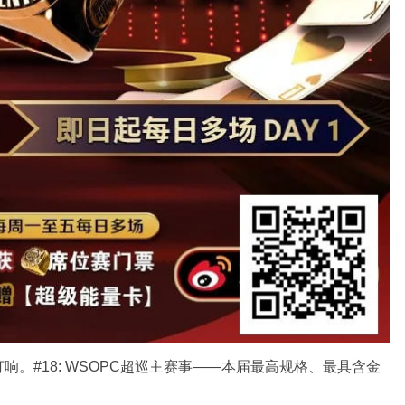
。#18: WSOPC超巡主赛事——本届最高规格、最具含金