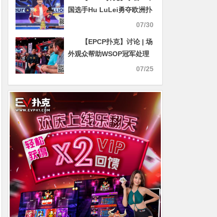
国选手Hu LuLei勇夺欧洲扑
克百万赛主赛冠军，奖励
07/30
43W刀！
【EPCP扑克】讨论 | 场
外观众帮助WSOP冠军处理
牌局对游戏不利？
07/25