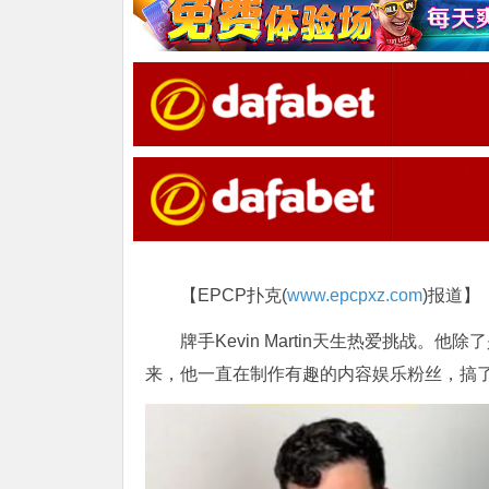
【EPCP扑克(
www.epcpxz.com
)报道】
牌手Kevin Martin天生热爱挑战
来，他一直在制作有趣的内容娱乐粉丝，搞