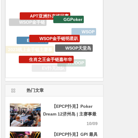
WSOP金手链明星趴
EPCP扑克
WSOP天堂岛
生肖之王金手链嘉年华
2023线上金手链主赛事
WCOOP
EV扑克
EV扑克战队
EV专属大宝箱
锦标赛
热门文章
【EPCP扑克】Poker
Dream 12济州岛 | 主赛事最
后16强产生宋莹领跑，
10/09
QQPK中国战队袁一雯、陈
【EPCP扑克】GPI 最具
雄成功晋级