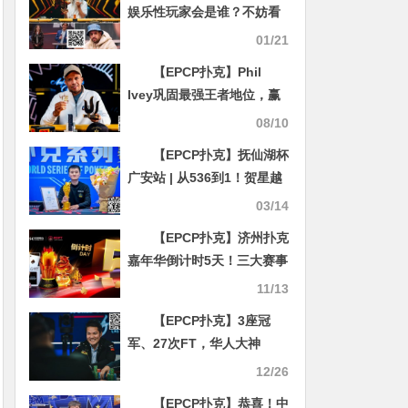
娱乐性玩家会是谁？不妨看
看这些名字
01/21
【EPCP扑克】Phil
Ivey巩固最强王者地位，赢
得Triton Poker伦敦站$60K
08/10
NL Turbo冠军
【EPCP扑克】抚仙湖杯
广安站 | 从536到1！贺星越
一路过关斩将，加冕 “抚仙
03/14
湖杯” 主赛冠军！
【EPCP扑克】济州扑克
嘉年华倒计时5天！三大赛事
品牌奖杯亮相
11/13
【EPCP扑克】3座冠
军、27次FT，华人大神
Tony今年总计斩获670W
12/26
刀！只能用一个“牛”字形容
【EPCP扑克】恭喜！中