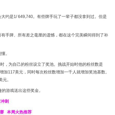
约是1/ 649,740。有些牌手玩了一辈子都没拿到过。但是
所有手牌、所有差之毫厘的遗憾，都在这个完美瞬间得到了补
能懂。
挑战时，为自己的粉丝设立了奖池。挑战开始时他的粉丝数是
每天增加117美元，同时每次粉丝数增加一千人就增加奖池基数。
美元。
趣的游戏送出这些奖金。
后冲刺
巡赛
本周火热推荐