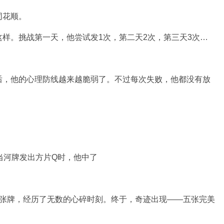
同花顺。
样。挑战第一天，他尝试发1次，第二天2次，第三天3次…
后，他的心理防线越来越脆弱了。不过每次失败，他都没有放
。
！
当河牌发出方片Q时，他中了
,080张牌，经历了无数的心碎时刻。终于，奇迹出现——五张完美