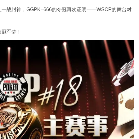
战封神，GGPK–666的夺冠再次证明——WSOP的舞台对
指冠军梦！