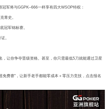
得冠军将与GGPK–666一样享有四大WSOP特权：
扑克青史。
刀保底冠军锦标赛。
行证。
报名，让你争夺晋级资格。甚至，你只需最低5刀就能通过卫星
超巡免费赛”，让新手老手都能零成本＋零压力竞技，点击报名