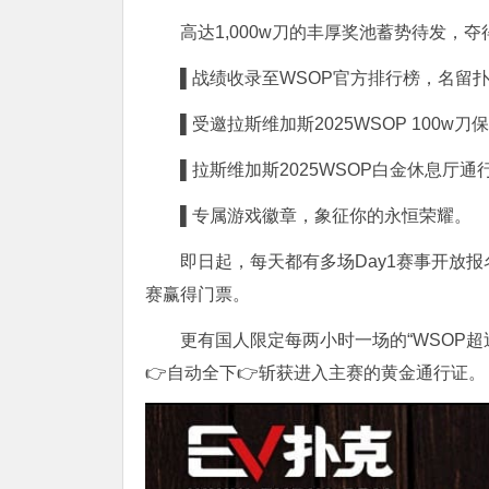
高达1,000w刀的丰厚奖池蓄势待发，夺
▌战绩收录至WSOP官方排行榜，名留
▌受邀拉斯维加斯2025WSOP 100w
▌拉斯维加斯2025WSOP白金休息厅通
▌专属游戏徽章，象征你的永恒荣耀。
即日起，每天都有多场Day1赛事开放
赛赢得门票。
更有国人限定每两小时一场的“WSOP
👉自动全下👉斩获进入主赛的黄金通行证。