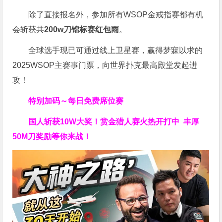
除了直接报名外，参加所有WSOP金戒指赛都有机
会斩获共
200w刀锦标赛红包雨
。
全球选手现已可通过线上卫星赛，赢得梦寐以求的
2025WSOP主赛事门票，向世界扑克最高殿堂发起进
攻！
特别加码～每日免费席位赛
国人斩获
10W
大奖！
赏金猎人赛火热开打中 丰厚
50M刀奖励等你来战！