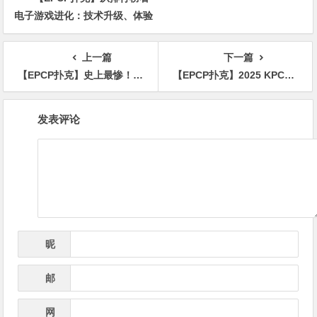
电子游戏进化：技术升级、体验
创新与未来趋势
上一篇
下一篇
【EPCP扑克】史上最惨！100W保底比赛，大壮竟抽中0元神秘赏金…？
【EPCP扑克】2025 KPC系列赛扑克巨星齐聚，现场红包抽奖+指定餐厅八折优惠！
文
发表评论
章
导
航
昵
*
称
邮
*
箱
网