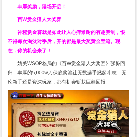
丰厚奖励，猎场开启！
百W赏金猎人大奖赛
神秘赏金赛就是如此让人心痒难耐的有趣赛制，恨
不得每次淘汰对手后，开的都是最大奖黄金宝箱。现
在，你的机会来了！
媲美WSOP格局的《百W赏金猎人大奖赛》强势回
归！丰厚的5,000w刀保底奖池让无数选手燃起斗志，无
论新手还是资深玩家，都有机会斩获巨额回报。