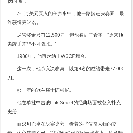
伏的“鲨”。
在1万美元买入的主赛事中，他一路挺进决赛圈，最
终获得第14名。
尽管奖金只有12,500刀，但他看到了希望：“原来顶
尖牌手并非不可战胜。”
1988年，他再次站上WSOP舞台。
这一次，他杀入决赛桌，以第4名的成绩带走77,000
刀。
那一年的冠军属于陈强尼。
他在单挑中击败Erik Seidel的经典场面被载入扑克
史册。
而汉贝托坐在决赛桌旁，看着这些传奇人物的交
锋，内心沸腾不已：“我和他们坐在同一张桌上，这意味