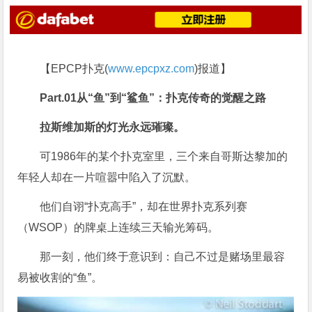
【EPCP扑克(
www.epcpxz.com
)报道】
Part.
0
1
从“鱼”到“鲨鱼”：扑克传奇的觉醒之路
拉斯维加斯的灯光永远璀璨。
可1986年的某个扑克室里，三个来自哥斯达黎加的
年轻人却在一片喧嚣中陷入了沉默。
他们自诩“扑克高手”，却在世界扑克系列赛
（WSOP）的牌桌上连续三天输光筹码。
那一刻，他们终于意识到：自己不过是赌场里最容
易被收割的“鱼”。