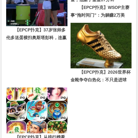
【EPCP扑克】WSOP主赛
事“拖时间门”：为躺赚2万美
金，他磨了整整17分钟
【EPCP扑克】37岁张帅多
伦多送蛋横扫奥斯塔彭科，连赢
10局强势晋级
【EPCP扑克】2026世界杯
金靴争夺白热化：不只是进球
数，三大指标正在重新定义射手
价值
【EPCP扑克】从排行榜看