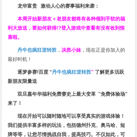
龙华富贵 激动人心的赛事福利来袭：
本周开始新朋友＋老朋友都将有各种领到手软的福
利大放送，要如何获得!?登入游戏中查看有没有收到惊
喜啦。
丹牛也疯狂逆转胜
，
决胜小妹
，现在正是你加入的
最好时机！
逐梦参赛!百度 “
丹牛也疯狂逆转胜
”
了解更多
活跃
新朋友限量送
双旦嘉年华福利
免费赛史上最大变革
”免费体验场”
来了！
现在开始可以随时随地可以享受真实的游戏体验！
我们提供丰富多样的玩法，包括德州扑克、奥马哈、短
牌等等，让您尽情挑战自我，提高技巧。不仅如此，
可