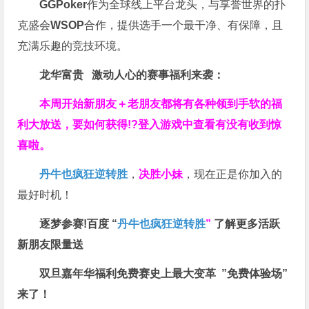
GGPoker
作为全球线上平台龙头，与享誉世界的扑
克盛会
WSOP
合作，提供选手一个最干净、有保障，且
充满乐趣的竞技环境。
龙华富贵 激动人心的赛事福利来袭：
本周开始新朋友＋老朋友都将有各种领到手软的福
利大放送，要如何获得!?登入游戏中查看有没有收到惊
喜啦。
丹牛也疯狂逆转胜
，
决胜小妹
，现在正是你加入的
最好时机！
逐梦参赛!百度 “
丹牛也疯狂逆转胜
”
了解更多
活跃
新朋友限量送
双旦嘉年华福利
免费赛史上最大变革
”免费体验场”
来了！