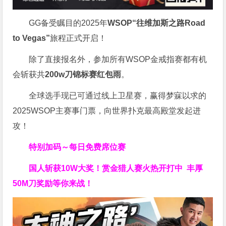
GG备受瞩目的2025年
WSOP“往维加斯之路Road
to Vegas”
旅程正式开启！
除了直接报名外，参加所有WSOP金戒指赛都有机
会斩获共
200w刀锦标赛红包雨
。
全球选手现已可通过线上卫星赛，赢得梦寐以求的
2025WSOP主赛事门票，向世界扑克最高殿堂发起进
攻！
特别加码～每日免费席位赛
国人斩获
10W
大奖！
赏金猎人赛火热开打中 丰厚
50M刀奖励等你来战！