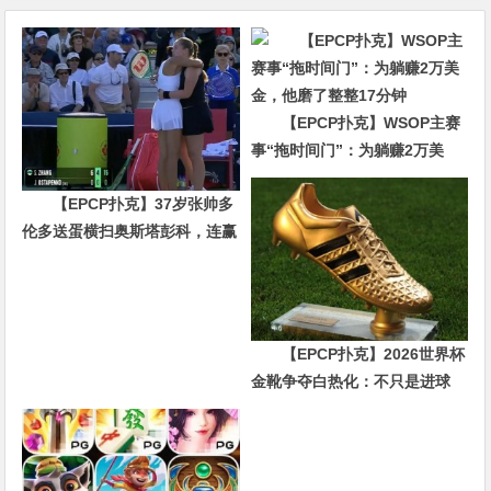
【EPCP扑克】WSOP主赛
事“拖时间门”：为躺赚2万美
金，他磨了整整17分钟
【EPCP扑克】37岁张帅多
伦多送蛋横扫奥斯塔彭科，连赢
10局强势晋级
【EPCP扑克】2026世界杯
金靴争夺白热化：不只是进球
数，三大指标正在重新定义射手
价值