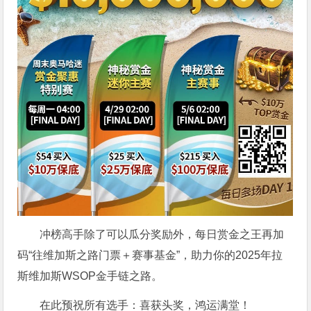
冲榜高手除了可以瓜分奖励外，每日赏金之王再加
码“往维加斯之路门票＋赛事基金”，助力你的2025年拉
斯维加斯WSOP金手链之路。
在此预祝所有选手：喜获头奖，鸿运满堂！