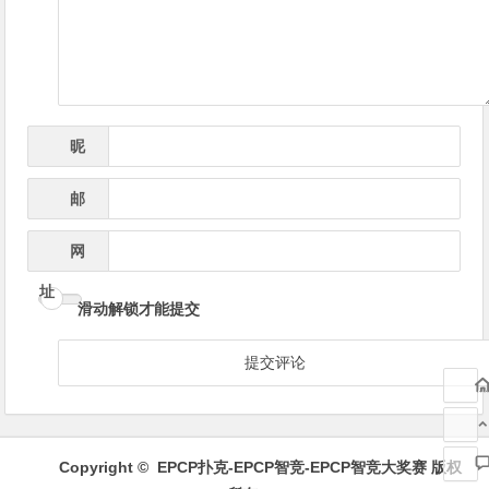
航
昵
*
称
邮
*
箱
网
址
滑动解锁才能提交
Copyright ©
EPCP扑克-EPCP智竞-EPCP智竞大奖赛
版权