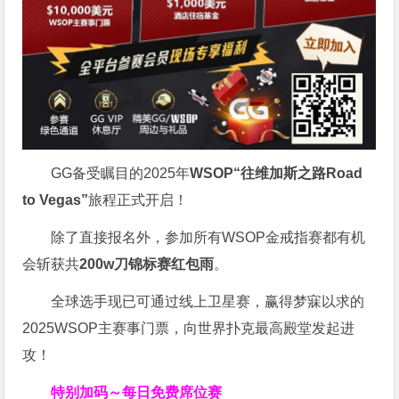
GG备受瞩目的2025年
WSOP“往维加斯之路Road
to Vegas”
旅程正式开启！
除了直接报名外，参加所有WSOP金戒指赛都有机
会斩获共
200w刀锦标赛红包雨
。
全球选手现已可通过线上卫星赛，赢得梦寐以求的
2025WSOP主赛事门票，向世界扑克最高殿堂发起进
攻！
特别加码～每日免费席位赛