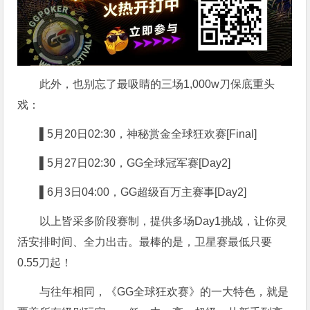
此外，也别忘了最吸睛的三场1,000w刀保底重头
戏：
▌5
月20日02:30，神秘赏金全球狂欢赛[Final]
▌5
月27日02:30，GG全球冠军赛[Day2]
▌6
月3日04:00，GG超级百万主赛事[Day2]
以上皆采多阶段赛制，提供多场Day1挑战，让你灵
活安排时间、全力出击。最棒的是，卫星赛最低只要
0.55刀起！
与往年相同，《GG全球狂欢赛》的一大特色，就是