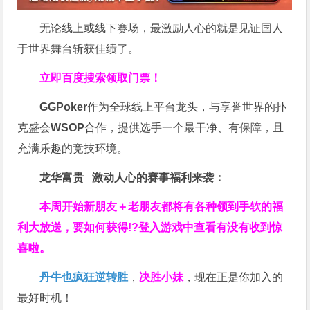
无论线上或线下赛场，最激励人心的就是见证国人
于世界舞台斩获佳绩了。
立即百度搜索领取门票！
GGPoker
作为全球线上平台龙头，与享誉世界的扑
克盛会
WSOP
合作，提供选手一个最干净、有保障，且
充满乐趣的竞技环境。
龙华富贵 激动人心的赛事福利来袭：
本周开始新朋友＋老朋友都将有各种领到手软的福
利大放送，要如何获得!?登入游戏中查看有没有收到惊
喜啦。
丹牛也疯狂逆转胜
，
决胜小妹
，现在正是你加入的
最好时机！