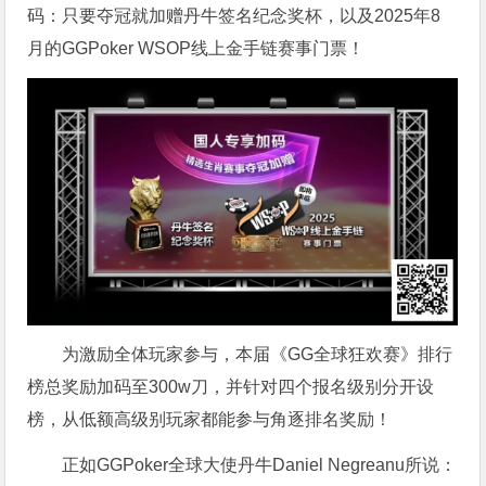
码：只要夺冠就加赠丹牛签名纪念奖杯，以及2025年8
月的GGPoker WSOP线上金手链赛事门票！
为激励全体玩家参与，本届《GG全球狂欢赛》排行
榜总奖励加码至300w刀，并针对四个报名级别分开设
榜，从低额高级别玩家都能参与角逐排名奖励！
正如GGPoker全球大使丹牛Daniel Negreanu所说：