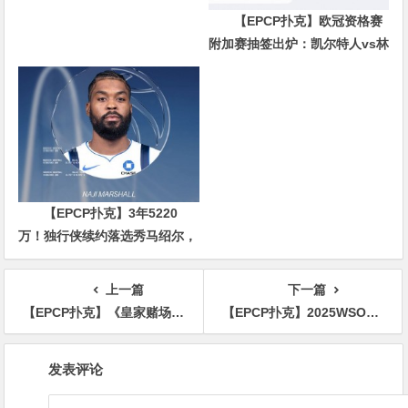
【EPCP扑克】欧冠资格赛
附加赛抽签出炉：凯尔特人vs林
茨领衔，8队将争欧冠正赛门票
【EPCP扑克】3年5220
万！独行侠续约落选秀马绍尔，
从无人问津到千万身价
上一篇
下一篇
【EPCP扑克】《皇家赌场》幕后扑克趣事：米科尔森赢走所有人的演员津贴
【EPCP扑克】2025WSOP大变革！决赛桌禁用手机，WSOP+开放线上报名！
文
发表评论
章
导