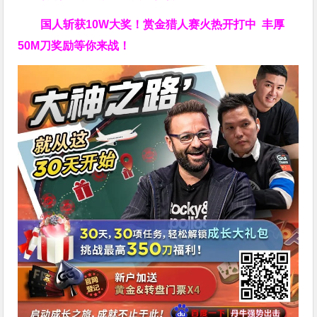
国人斩获
10W
大奖！
赏金猎人赛火热开打中 丰厚
50M刀奖励等你来战！