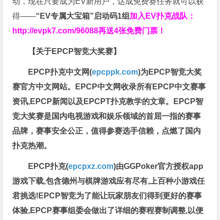
动，现在只要成为EV新用户，达成免费赛任务就可以获
得——
“EV专属大宝箱”启动码1组
加入EV扑克战队：
http://evpk7.com/96088
再送4张免费门票！
【关于EPCP智竞大奖赛】
EPCP扑克中文网(
epcppk.com
)为EPCP智竞大奖
赛官方中文网站。EPCP中文网收录所有EPCP中文赛事
资讯,EPCP新闻以及EPCPT扑克教学的文章。EPCP智
竞大奖赛是国内电视游戏和娱乐领域的首屈一指的赛事
品牌，赛事安全公正，值得参赛选手信赖，点燃了国内
扑克热潮。
EPCP扑克(
epcpxz.com
)由GGPoker官方授权app
游戏下载,包含德州与棋牌游戏应有尽有,上百种小游戏任
君挑选!EPCP智竞为了能让玩家朋友们得到更好的赛事
体验,EPCP赛事组委会做出了详细的赛程赛制调整,以便