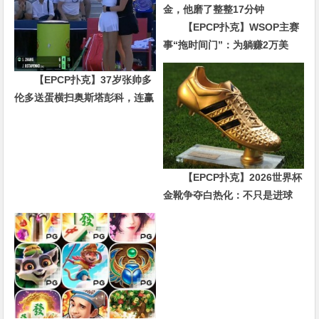
【EPCP扑克】WSOP主赛
事“拖时间门”：为躺赚2万美
金，他磨了整整17分钟
【EPCP扑克】37岁张帅多
伦多送蛋横扫奥斯塔彭科，连赢
10局强势晋级
【EPCP扑克】2026世界杯
金靴争夺白热化：不只是进球
数，三大指标正在重新定义射手
价值