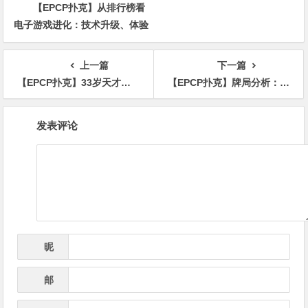
【EPCP扑克】从排行榜看
电子游戏进化：技术升级、体验
创新与未来趋势
上一篇
下一篇
【EPCP扑克】33岁天才牌手Badziakouski线下总奖金6570w+刀，豪取EPT蒙特卡洛冠军后跻身总奖金榜前三！
【EPCP扑克】牌局分析：Kristen Foxen凭借中对识破巨大超额下注诈唬
文
发表评论
章
导
航
昵
*
称
邮
*
箱