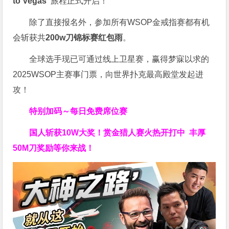
to Vegas”
旅程正式开启！
除了直接报名外，参加所有WSOP金戒指赛都有机
会斩获共
200w刀锦标赛红包雨
。
全球选手现已可通过线上卫星赛，赢得梦寐以求的
2025WSOP主赛事门票，向世界扑克最高殿堂发起进
攻！
特别加码～每日免费席位赛
国人斩获
10W
大奖！
赏金猎人赛火热开打中 丰厚
50M刀奖励等你来战！