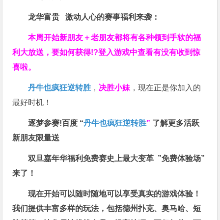
龙华富贵 激动人心的赛事福利来袭：
本周开始新朋友＋老朋友都将有各种领到手软的福
利大放送，要如何获得!?登入游戏中查看有没有收到惊
喜啦。
丹牛也疯狂逆转胜
，
决胜小妹
，现在正是你加入的
最好时机！
逐梦参赛!百度 “
丹牛也疯狂逆转胜
”
了解更多
活跃
新朋友限量送
双旦嘉年华福利
免费赛史上最大变革
”免费体验场”
来了！
现在开始可以随时随地可以享受真实的游戏体验！
我们提供丰富多样的玩法，包括德州扑克、奥马哈、短