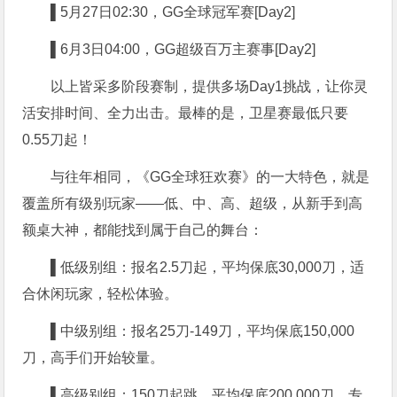
▌5
月27日02:30，GG全球冠军赛[Day2]
▌6
月3日04:00，GG超级百万主赛事[Day2]
以上皆采多阶段赛制，提供多场Day1挑战，让你灵
活安排时间、全力出击。最棒的是，卫星赛最低只要
0.55刀起！
与往年相同，《GG全球狂欢赛》的一大特色，就是
覆盖所有级别玩家——低、中、高、超级，从新手到高
额桌大神，都能找到属于自己的舞台：
▌低级别组：报名
2.5刀起，平均保底30,000刀，适
合休闲玩家，轻松体验。
▌中级别组：报名
25刀-149刀，平均保底150,000
刀，高手们开始较量
。
▌高级别组：
150刀起跳，平均保底200,000刀，专