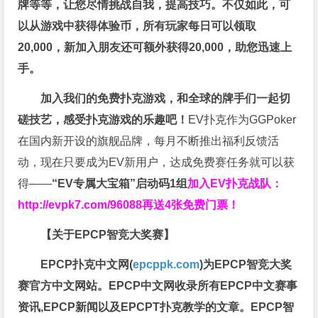
牌等等，让您尽情挑战自我，提高技巧。不仅如此，
可
以从游戏中获得体验币，所有玩家每日可以领取
20,000，新加入朋友还可额外获得20,000，助您迅速上
手。
加入我们的免费扑克游戏，和全球的牌手们一起切
磋技艺，感受扑克游戏的乐趣吧！
EV扑克作为GGPoker
在国内新开设的旗舰品牌，每月不断推出福利反馈活
动，现在只要成为EV新用户，达成免费赛任务就可以获
得——
“EV专属大宝箱”启动码1组
加入EV扑克战队：
http://evpk7.com/96088
再送4张免费门票！
【关于EPCP智竞大奖赛】
EPCP扑克中文网(
epcppk.com
)为EPCP智竞大奖
赛官方中文网站。EPCP中文网收录所有EPCP中文赛事
资讯,EPCP新闻以及EPCPT扑克教学的文章。EPCP智