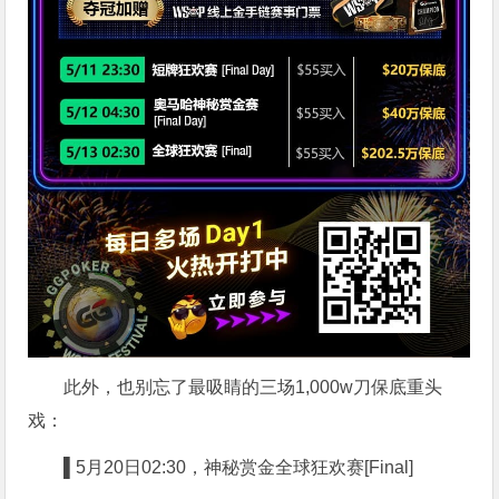
此外，也别忘了最吸睛的三场1,000w刀保底重头
戏：
▌5
月20日02:30，神秘赏金全球狂欢赛[Final]