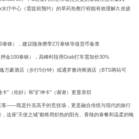
elax水疗中心（需提前预约）的草药热敷疗程能有效缓解久坐疲
000泰铢），建议随身携带2万泰铢等值货币备查
押金100泰铢），高峰时段用Grab打车需加价30%
素坤逸万豪酒店（步行5分钟）或通罗雅诗阁酒店（BTS两站可
迪卡”（你好）和”扩坤卡”（谢谢）更显亲切
宾客——既是扑克高手的竞技场，更是融合传统与现代的旅行
，这座”天使之城”都将用炽热的阳光、香辣的泰餐和温柔的晚