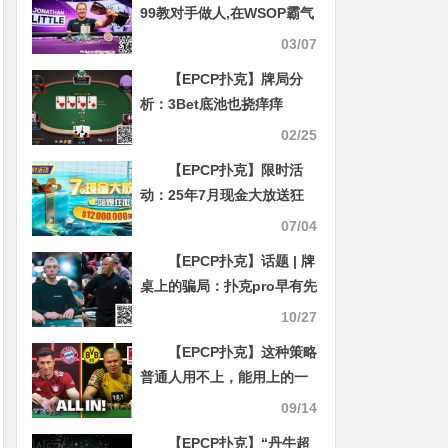
99教对手做人,在WSOP霸气
开局！
03/07
【EPCP扑克】牌局分
析：3Bet底池也挠痒痒
02/25
【EPCP扑克】限时活
动：25年7月现金大放送狂
撒1,200万美金！
07/04
【EPCP扑克】话题 | 牌
桌上的骗局：扑克pro早有先
见之明，NBA球星作弊团伙
10/27
终遭起诉
【EPCP扑克】这种策略
普通人用不上，能用上的一
般是天选之子！
09/14
【EPCP扑克】“丹牛超