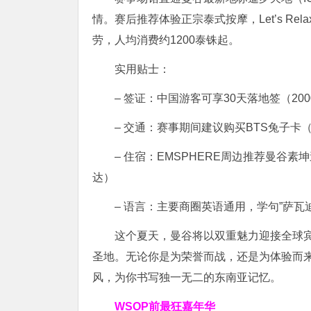
情。赛后推荐体验正宗泰式按摩，Let’s R
劳，人均消费约1200泰铢起。
实用贴士：
– 签证：中国游客可享30天落地签（2
– 交通：赛事期间建议购买BTS兔子卡（
– 住宿：EMSPHERE周边推荐曼谷
达）
– 语言：主要商圈英语通用，学句”萨瓦
这个夏天，曼谷将以双重魅力迎接全球
圣地。无论你是为荣誉而战，还是为体验而来
风，为你书写独一无二的东南亚记忆。
WSOP前最狂嘉年华