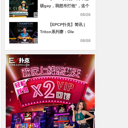
级gay，我想吊打他”，这个
刚输掉1,500万美元就口出狂
08/26
言的家伙啥来历
【EPCP扑克】简讯 |
Triton系列赛：Ole
Schemion在50K锦标赛中
08/08
赢得135万美元奖金