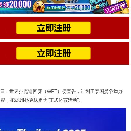
9日，世界扑克巡回赛（WPT）便宣告，计划于泰国曼谷举办
力挺，把德州扑克认定为”正式体育活动”。