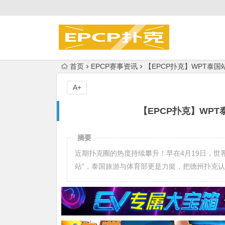
首页
EPCP赛事资讯
【EPCP扑克】WPT泰
A+
【EPCP扑克】WP
摘要
近期扑克圈的热度持续攀升！早在4月19日，世
站”，泰国旅游与体育部更是力挺，把德州扑克认