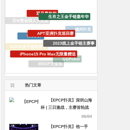
APT亚洲扑克巡回赛
WCOOP
2023线上金手链主赛事
iPhone15 Pro Max无限量赠送
WSOP金手链明星趴
GGPoker
锦标赛
WSOP天堂岛
EV专属大宝箱
GoG黄金游戏
热门文章
【EPCP扑克】深圳山海
杯 | 三日激战，主赛首轮战
罢！本次主赛共计521人次
06/04
参赛，140位顶尖牌手各凭
【EPCP扑克】他一手
实力顺利突围