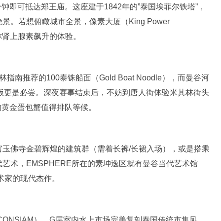
5分钟即可抵达郑王庙。这座建于1842年的”泰国埃菲尔铁塔”，
。若想俯瞰城市全景，像素大厦（King Power
给你肾上腺素飙升的体验。
指南推荐的100泰铢船面（Gold Boat Noodle），而曼谷河
果糯米饭更是必尝。深夜赛事结束后，不妨到唐人街体验米其林街头
i）的黄金蛋包蟹值得排队等候。
宫玉佛寺金碧辉煌的建筑群（需着长裤/长裙入场），或是搭乘
艺术，EMSPHERE所在的素坤逸区就有曼谷当代艺术馆
国艺术家的现代杰作。
ONSIAM），G层室内水上市场完美复刻泰国传统市集风