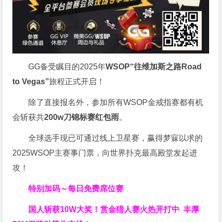
GG备受瞩目的2025年
WSOP“往维加斯之路Road
to Vegas”
旅程正式开启！
除了直接报名外，参加所有WSOP金戒指赛都有机
会斩获共
200w刀锦标赛红包雨
。
全球选手现已可通过线上卫星赛，赢得梦寐以求的
2025WSOP主赛事门票，向世界扑克最高殿堂发起进
攻！
特别加码～每日免费席位赛
国人斩获
10W
大奖！
赏金猎人赛火热开打中 丰厚