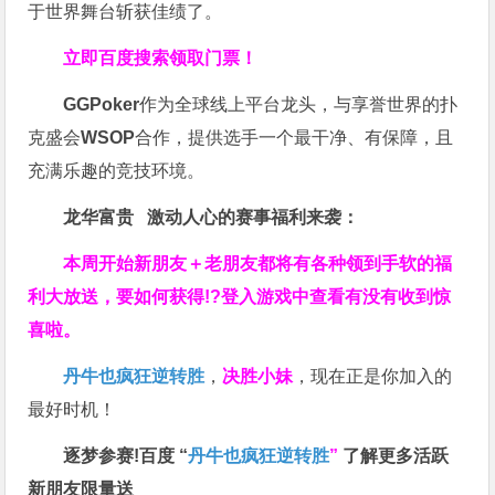
于世界舞台斩获佳绩了。
立即百度搜索领取门票！
GGPoker
作为全球线上平台龙头，与享誉世界的扑
克盛会
WSOP
合作，提供选手一个最干净、有保障，且
充满乐趣的竞技环境。
龙华富贵 激动人心的赛事福利来袭：
本周开始新朋友＋老朋友都将有各种领到手软的福
利大放送，要如何获得!?登入游戏中查看有没有收到惊
喜啦。
丹牛也疯狂逆转胜
，
决胜小妹
，现在正是你加入的
最好时机！
逐梦参赛!百度 “
丹牛也疯狂逆转胜
”
了解更多
活跃
新朋友限量送