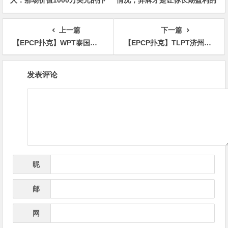
人：那场价值1000万美元的扑
情况，弃牌才是让你长期盈利的
克牌局，即将揭晓最终答案
明智之举
上一篇
下一篇
【EPCP扑克】WPT泰国站将于今年7月30日正式登陆曼谷
【EPCP扑克】TLPT济州岛 | 美国选手Stephen Song夺得豪客主赛冠军，收获奖金75万刀
文
发表评论
章
导
航
昵
*
称
邮
*
箱
网