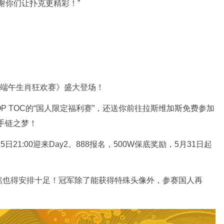
谢你们让扑克更精彩！”
的《端午生肖狂欢赛》盛大登场！
OP TOC的“国人限定福利赛”，还送你前往拉斯维加斯免费参加
金手链之梦！
21:00迎来Day2。888报名，500W保底奖励，5月31日起
然也得安排十足！冠军除了能获得特殊头像外，参赛国人再