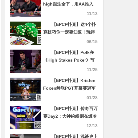
high跟注全下，用AA推入
1287个BB——Alan
11/13
Keating是天才还是疯子？
【EPCP扑克】这4个扑
克技巧你一定要知道！玩得
就是心理！
06/15
【EPCP扑克】Polk在
《High Stakes Poker》节
目中连输两个巨额底池
11/25
【EPCP扑克】Kristen
Foxen蝉联PGT开幕赛冠军
郑晓生闯入塞浦路斯Merit
01/28
Poker西部系列赛主赛事决
【EPCP扑克】传奇百万
赛桌
赛Day2：大神纷纷倒在爆冷
下，共14人晋级，中国Esti
12/13
Wang搭上末班车
【EPCP扑克】浅谈史上