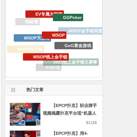
WSOP
WSOP天堂岛
GoG黄金游戏
WSOP线上金手链
WSOP金手链
2023线上金手链主赛事
生肖之王金手链嘉年华
EV扑克
EV扑克战队
EPCP扑克
热门文章
【EPCP扑克】职业牌手
视频揭露扑克平台现“机器人
农场”，72万次围观引发行业
01/26
震动
【EPCP扑克】用4-