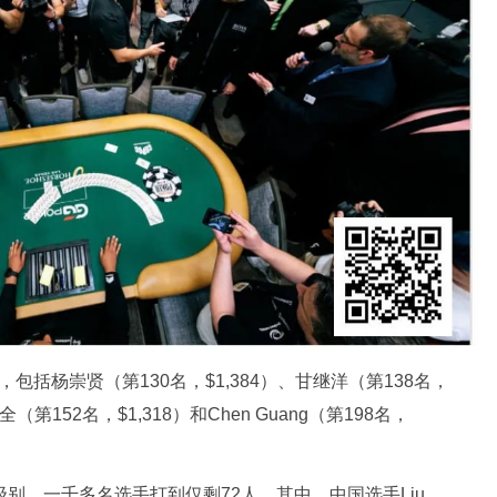
括杨崇贤（第130名，$1,384）、甘继洋（第138名，
周全（第152名，$1,318）和Chen Guang（第198名，
别，一千多名选手打到仅剩72人。其中，中国选手Liu