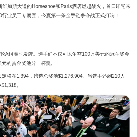
加斯大道的Horseshoe和Paris酒店燃起战火，首日即迎来
$500行业员工专属赛，今夏第一条金手链争夺战正式打响！
。
第一轮A组准时发牌。选手们不仅可以争夺100万美元的冠军奖金
万美元的赏金奖池分一杯羹。
在1,394，缔造总奖池$1,276,904。当选手还剩210人
,318。