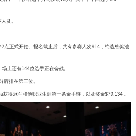
茅人及。
2点正式开始。报名截止后，共有参赛人次914，缔造总奖池
，场上还有144位选手正在奋战。
K记分牌排在第三位。
cia获得冠军和他职业生涯第一条金手链，以及奖金$79,134 。