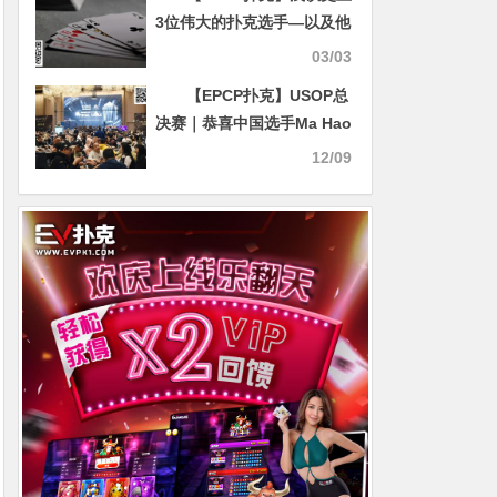
3位伟大的扑克选手—以及他
们生涯奖励
03/03
【EPCP扑克】USOP总
决赛｜恭喜中国选手Ma Hao
Hui超大优势斩夺迷你主赛事
12/09
冠军奖杯！中国军团再添一
冠！重头戏主赛事明日开
启！