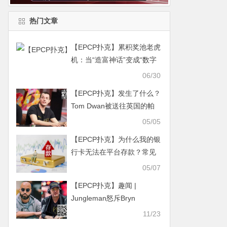
热门文章
【EPCP扑克】累积奖池老虎
机：当“造富神话”变成“数字
吸金网”
06/30
【EPCP扑克】发生了什么？
Tom Dwan被送往英国的帕
克皇家心理健康中心
05/05
【EPCP扑克】为什么我的银
行卡无法在平台存款？常见
支付问题汇总
05/07
【EPCP扑克】趣闻 |
Jungleman怒斥Bryn
Kenney对Phil Hellmuth的无
11/23
理批评