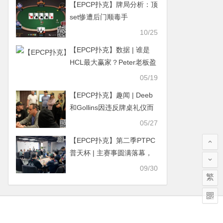
【EPCP扑克】牌局分析：顶
set惨遭后门顺毒手
10/25
【EPCP扑克】数据 | 谁是
HCL最大赢家？Peter老板盈
利260万刀排第二，Alan
05/19
Keating仅第六
【EPCP扑克】趣闻 | Deeb
和Gollins因违反牌桌礼仪而
争吵
05/27
【EPCP扑克】第二季PTPC
普天杯 | 主赛事圆满落幕，
杨子浩一人以无敌之姿成功
09/30
繁
登顶！