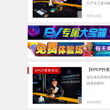
己产生了是否能冲
08月10日
【EPCP扑克】
EPCP赛事资讯
这位来自西弗吉
战者的两倍。
08月08日