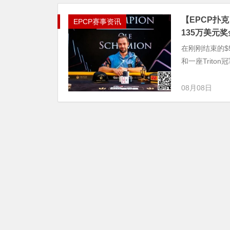
【EPCP扑克】
EPCP赛事资讯
135万美元奖
在刚刚结束的$50
和一座Trito
08月08日