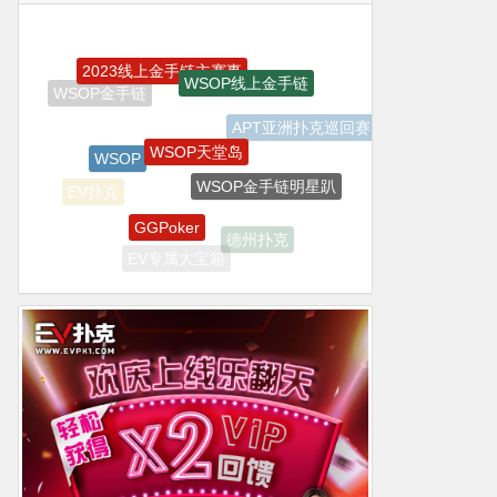
2023线上金手链主赛事
WSOP线上金手链
WSOP天堂岛
APT亚洲扑克巡回赛
WSOP
WSOP金手链明星趴
EV扑克
GGPoker
德州扑克
EV专属大宝箱