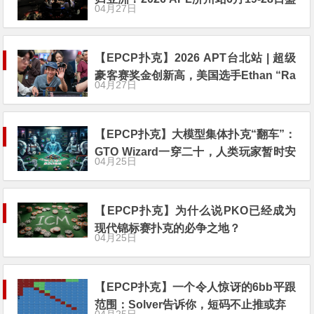
04月27日
大登场！
【EPCP扑克】2026 APT台北站 | 超级
豪客赛奖金创新高，美国选手Ethan “Ra
04月27日
mpage” Yau领跑全场！
【EPCP扑克】大模型集体扑克“翻车”：
GTO Wizard一穿二十，人类玩家暂时安
04月25日
全
【EPCP扑克】为什么说PKO已经成为
现代锦标赛扑克的必争之地？
04月25日
【EPCP扑克】一个令人惊讶的6bb平跟
范围：Solver告诉你，短码不止推或弃