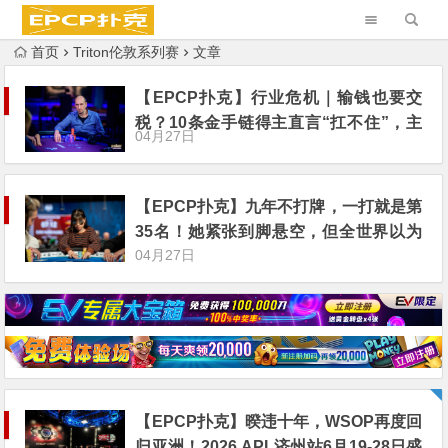
首页
Triton伦敦系列赛
文章
【EPCP扑克】行业危机｜输钱也要交
税？10条金手链得主直言“扛不住”，主
04月27日
动砍掉四分之三比赛
【EPCP扑克】九年不打牌，一打就是第
35名！她紧张到脚悬空，但全世界以为
04月27日
她很淡定
【EPCP扑克】暌违十年，WSOP再度回
归亚洲！2026 APL济州站6月19-28日盛