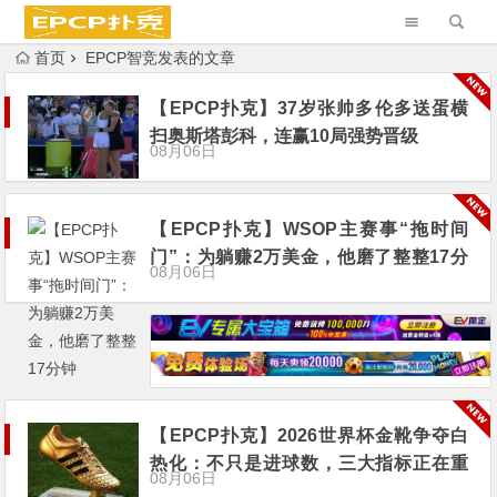
首页
EPCP智竞发表的文章
【EPCP扑克】37岁张帅多伦多送蛋横
扫奥斯塔彭科，连赢10局强势晋级
08月06日
【EPCP扑克】WSOP主赛事“拖时间
门”：为躺赚2万美金，他磨了整整17分
08月06日
钟
【EPCP扑克】2026世界杯金靴争夺白
热化：不只是进球数，三大指标正在重
08月06日
新定义射手价值