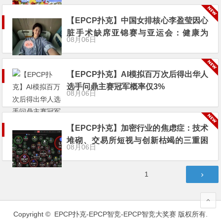
【EPCP扑克】中国女排核心李盈莹因心
脏手术缺席亚锦赛与亚运会：健康为
08月06日
先，期待满血归来
【EPCP扑克】AI模拟百万次后得出华人
选手问鼎主赛冠军概率仅3%
08月06日
【EPCP扑克】加密行业的焦虑症：技术
堆砌、交易所短视与创新枯竭的三重困
08月06日
局
文
第
1
章
页
分
页
Copyright ©
EPCP扑克-EPCP智竞-EPCP智竞大奖赛
版权所有.