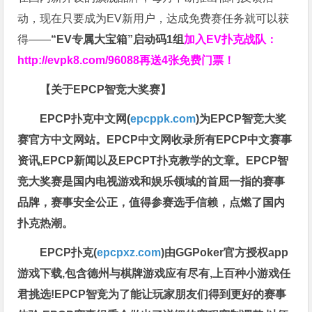
动，现在只要成为EV新用户，达成免费赛任务就可以获
得——
“EV专属大宝箱”启动码1组
加入EV扑克战队：
http://evpk8.com/96088
再送4张免费门票！
【关于EPCP智竞大奖赛】
EPCP扑克中文网(
epcppk.com
)为EPCP智竞大奖
赛官方中文网站。EPCP中文网收录所有EPCP中文赛事
资讯,EPCP新闻以及EPCPT扑克教学的文章。EPCP智
竞大奖赛是国内电视游戏和娱乐领域的首屈一指的赛事
品牌，赛事安全公正，值得参赛选手信赖，点燃了国内
扑克热潮。
EPCP扑克(
epcpxz.com
)由GGPoker官方授权app
游戏下载,包含德州与棋牌游戏应有尽有,上百种小游戏任
君挑选!EPCP智竞为了能让玩家朋友们得到更好的赛事