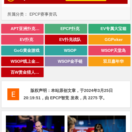
所属分类：
EPCP赛事资讯
APT亚洲扑克巡回赛
EPCP扑克
EV专属大宝箱
EV扑克
EV扑克战队
GGPoker
GoG黄金游戏
WSOP
WSOP天堂岛
WSOP线上金手链
WSOP金手链
双旦嘉年华
百W赏金猎人大奖赛
版权声明：
本站原创文章，于2024年3月25日
20:19:51
，由
EPCP智竞
发表，共 2275 字。