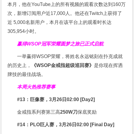
本月，他在YouTube上的所有视频的观看次数达到160万
次，新增订阅用户近17,000人。他还在Twitch上获得了
近 5,000名新用户，本月在该平台上的观看时长达
305,954小时。
赢得WSOP冠军荣耀
圆梦之旅已正式启航
一举赢得WSOP荣耀，将姓名永远铭刻在扑克成就
的历史上，
《WSOP金戒指超级巡回赛》
是你现在挥洒
牌技的最佳战场。
本周火热推荐赛事
#13：巨像赛，3月26日02:00 [Day2]
金戒指系列赛第三高
250W刀
保底奖励
#14：PLO巨人赛，3月26日02:00 [Final Day]