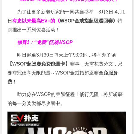
为了让更多新老玩家能一同共襄盛举，3月3日-4月1
日
有史以来最高EV+的《
WSOP金戒指超级巡回赛》
特
别推出一系列惊喜活动！
惊喜1：“免费”征战WSOP
即日起至3月30日每天上午9:00起，将举办多场
【WSOP超巡赛免费能量卡】
赛事，无需花费分文，只
要夺冠便享无限能量～WSOP金戒指超巡赛全
免服务
费
！
助力你在WSOP的荣耀征程上畅行无阻，将所斩获
的每一分奖励都尽收囊中。