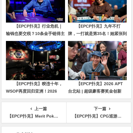
【EPCP扑克】行业危机｜
【EPCP扑克】九年不打
输钱也要交税？10条金手链得主
牌，一打就是第35名！她紧张到
直言“扛不住”，主动砍掉四分之
脚悬空，但全世界以为她很淡定
三比赛
【EPCP扑克】暌违十年，
【EPCP扑克】2026 APT
WSOP再度回归亚洲！2026
台北站 | 超级豪客赛奖金创新
APL济州站6月19-28日盛大登
高，美国选手Ethan
场！
“Rampage” Yau领跑全场！
上一篇
下一篇
【EPCP扑克】Merit Poker塞浦路斯 | 卡门系列赛华丽开赛，朱楠、孙云升晋级主赛DAY2，荣耀扑克闪亮登场
【EPCP扑克】CPG巡游赛海棠站9人FT名单出炉，昨日CL成今日泡沫，徐尔顿破千万记分接棒领跑决赛桌！
文