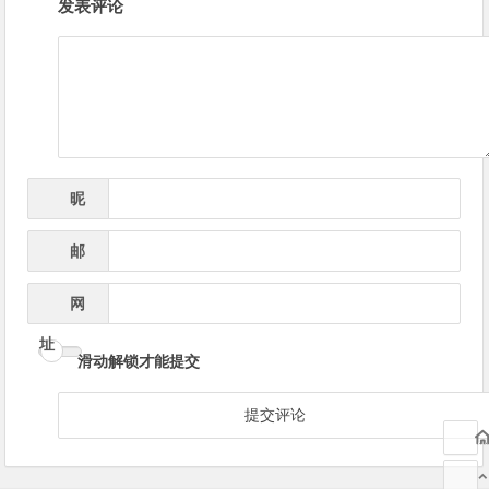
发表评论
章
导
航
昵
*
称
邮
*
箱
网
址
滑动解锁才能提交