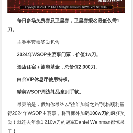
每日多场免费赛及卫星赛，卫星赛报名最低仅需
1
刀
。
主赛事套票奖励包含：
2024年WSOP主赛事门票，价值
1w刀
。
酒店住宿＋旅游基金，总价值2,000刀。
白金VIP休息厅使用特权。
精美WSOP周边礼品拿到手软。
最爽的是，假如你最终以“往维加斯之路”资格顺利赢
得2024年WSOP主赛事，将再额外加码
100w刀
的疯狂奖
励！就连去年拿1,210w刀的冠军Daniel Weinman都惊呆
了！