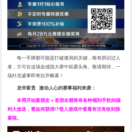
每一手牌都可能是打破僵局的关键，唯有胆识过人
者，方可在这场金戒指大赛中崭露头角。敬请期待，一
场扑克盛事即将拉开帷幕！
龙华富贵 激动人心的赛事福利来袭：
本周开始新朋友＋老朋友都将有各种领到手软的福
利大放送，要如何获得!?登入游戏中查看有没有收到惊
喜啦。