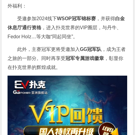
外福利：
受邀参加2024线下
WSOP冠军锦标赛
，并获得
白金
休息厅通行资格
，进入扑克世界的VIP圈层，与丹牛、
Fedor Holz…等大咖“同起同坐”。
此外，主赛冠军更将受邀加入
GG冠军队
，成为王者
之旅的一部分。同时再享受
冠军专属游戏徽章
，彰显你
在扑克世界的辉煌成就。