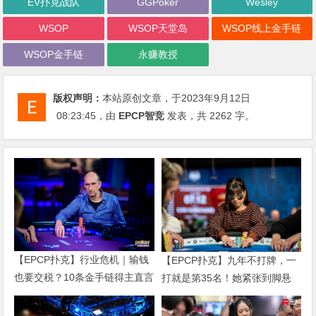
EV扑克战队
GGPoker
Wesley
WSOP
WSOP天堂岛
WSOP线上金手链
WSOP金手链
永赚教授
版权声明：
本站原创文章，于2023年9月12日
08:23:45
，由
EPCP智竞
发表，共 2262 字。
【EPCP扑克】行业危机｜输钱
【EPCP扑克】九年不打牌，一
也要交税？10条金手链得主直言
打就是第35名！她紧张到脚悬
“扛不住”，主动砍掉四分之三比
空，但全世界以为她很淡定
赛