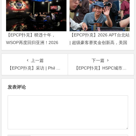
【EPCP扑克】暌违十年，
【EPCP扑克】2026 APT台北站
WSOP再度回归亚洲！2026
| 超级豪客赛奖金创新高，美国
APL济州站6月19-28日盛大登
选手Ethan “Rampage” Yau领跑
场！
全场！
上一篇
下一篇
【EPCP扑克】采访 | Phil Hellmuth:“我是中国龙，我现在是世界上最好的全能选手。”
【EPCP扑克】HSPC城市推广赛无锡站赛事圆满结束！鲍勇厚积薄发勇夺主赛冠军奖杯！解锁新成就！下一站苏州见！
文
发表评论
章
导
航