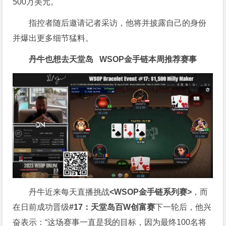
500万美元。
指控者随后邀请记者采访，他将并披露自己的身份
并爆出更多细节猛料。
丹牛也想去天堂岛
WSOP金手链
本周推荐赛事
丹牛近来每天直播挑战
<WSOP金手链系列赛>
，而
在日前成功晋级
#17：天堂岛百W创富赛
下一轮后，他兴
奋表示：“这场赛事一直是我的目标，因为最终100名将