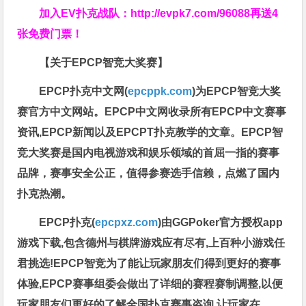
加入EV扑克战队：
http://evpk7.com/96088
再送4
张免费门票！
【关于EPCP智竞大奖赛】
EPCP扑克中文网(
epcppk.com
)为EPCP智竞大奖
赛官方中文网站。EPCP中文网收录所有EPCP中文赛事
资讯,EPCP新闻以及EPCPT扑克教学的文章。EPCP智
竞大奖赛是国内电视游戏和娱乐领域的首屈一指的赛事
品牌，赛事安全公正，值得参赛选手信赖，点燃了国内
扑克热潮。
EPCP扑克(
epcpxz.com
)由GGPoker官方授权app
游戏下载,包含德州与棋牌游戏应有尽有,上百种小游戏任
君挑选!EPCP智竞为了能让玩家朋友们得到更好的赛事
体验,EPCP赛事组委会做出了详细的赛程赛制调整,以便
玩家朋友们更好的了解全国扑克赛事咨询,让玩家在