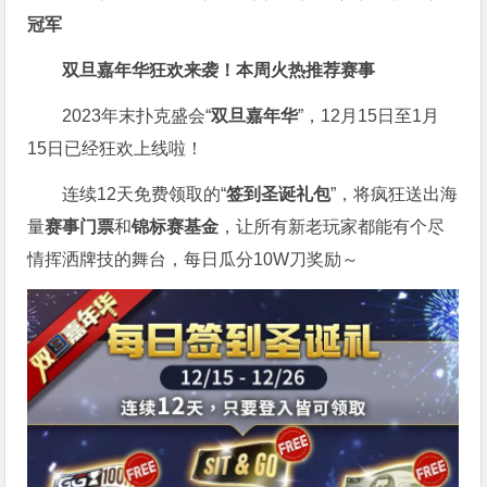
冠军
双旦嘉年华狂欢来袭！
本周火热推荐赛事
2023年末扑克盛会“
双旦嘉年华
”，12月15日至1月
15日已经狂欢上线啦！
连续12天免费领取的“
签到圣诞礼包
”，将疯狂送出海
量
赛事门票
和
锦标赛基金
，让所有新老玩家都能有个尽
情挥洒牌技的舞台，每日瓜分10W刀奖励～