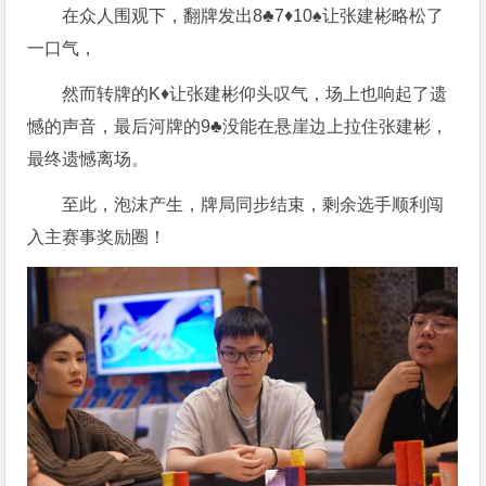
在众人围观下，翻牌发出8♣️7♦️10♠️让张建彬略松了
一口气，
然而转牌的K♦️让张建彬仰头叹气，场上也响起了遗
憾的声音，最后河牌的9♣️没能在悬崖边上拉住张建彬，
最终遗憾离场。
至此，泡沫产生，牌局同步结束，剩余选手顺利闯
入主赛事奖励圈！