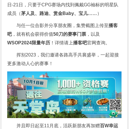
日-21日，只要于CPG赛场内找到佩戴GG袖标的明星队
成员（
茅人及、路迪、赏金Baby、宝儿……
）
与任一位合影并分享朋友圈，集赞截图上传至
播客
吧
，就有机会获得价值
50刀的赛事门票
，以及
WSOP2024限量年历
！详情请上
播客吧
官网查询。
挥别2023，我们邀请各路高手共襄盛举，一起迎接
更多激动人心的赛事！
并且即日起至11月底，活跃新朋友再加赠
百W幸运