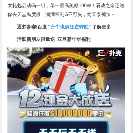
大礼包
启动码一组，单一最高奖励100W！看戏之余还送
你去天堂岛度假，满满福利G不可失，简直泰裤辣～
逐梦参赛!百度 “
丹牛也疯狂逆转胜
”
了解更多
活跃新朋友限量送
双旦嘉年华福利