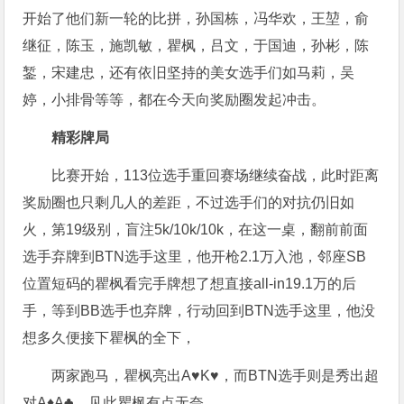
开始了他们新一轮的比拼，孙国栋，冯华欢，王堃，俞
继征，陈玉，施凯敏，瞿枫，吕文，于国迪，孙彬，陈
錾，宋建忠，还有依旧坚持的美女选手们如马莉，吴
婷，小排骨等等，都在今天向奖励圈发起冲击。
精彩牌局
比赛开始，113位选手重回赛场继续奋战，此时距离
奖励圈也只剩几人的差距，不过选手们的对抗仍旧如
火，第19级别，盲注5k/10k/10k，在这一桌，翻前前面
选手弃牌到BTN选手这里，他开枪2.1万入池，邻座SB
位置短码的瞿枫看完手牌想了想直接all-in19.1万的后
手，等到BB选手也弃牌，行动回到BTN选手这里，他没
想多久便接下瞿枫的全下，
两家跑马，瞿枫亮出A♥️K♥️，而BTN选手则是秀出超
对A♦️A♣️，见此瞿枫有点无奈，