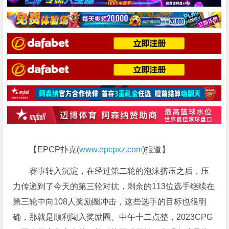
【EPCP扑克(
www.epcpxz.com
)报道】
赛事转入沉淀，在经过第二轮的泡沫挤压之后，压
力传递到了今天的第三轮对抗，剩余的113位选手继续在
第三轮中向108人奖励圈冲击，这些选手的目标也很明
确，那就是顺利闯入奖励圈。中午十二点整，2023CPG