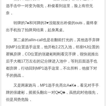
选手击中一对变为领先，朴俊看到这里，脸上有些无
奈，
转牌的7♠️和河牌的3♥️没能发出朴俊的outs，最终拿
出手机拍了拍牌局结果，起身离桌。
第二桌的allin-call也是在翻前打光的，其他选手弃牌
到MP1位置选手这里，他开枪2.2万入池，邻座HJ位置的
瞿枫弃牌，CO位置的张建彬刚刚看完手牌，很快就推出
后手大概17万左右的记分牌进入池中，等到后面选手也
都弃牌，行动回到MP1选手这里，不出所料，他接下对
手的挑战，
又是两家跑马，MP1选手先亮出A♠️K♠️，看见对手手
牌的张建彬，摇摇头翻出一对Q♦️Q♣️，虽然此时他领先，
但是局势危险，