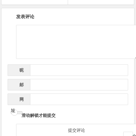
文
发表评论
章
导
航
昵
*
称
邮
*
箱
网
址
滑动解锁才能提交