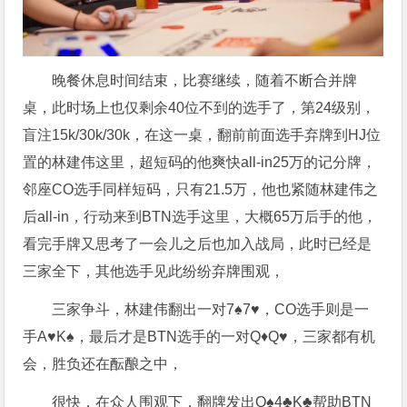
晚餐休息时间结束，比赛继续，随着不断合并牌
桌，此时场上也仅剩余40位不到的选手了，第24级别，
盲注15k/30k/30k，在这一桌，翻前前面选手弃牌到HJ位
置的林建伟这里，超短码的他爽快all-in25万的记分牌，
邻座CO选手同样短码，只有21.5万，他也紧随林建伟之
后all-in，行动来到BTN选手这里，大概65万后手的他，
看完手牌又思考了一会儿之后也加入战局，此时已经是
三家全下，其他选手见此纷纷弃牌围观，
三家争斗，林建伟翻出一对7♠️7♥️，CO选手则是一
手A♥️K♠️，最后才是BTN选手的一对Q♦️Q♥️，三家都有机
会，胜负还在酝酿之中，
很快，在众人围观下，翻牌发出Q♠️4♣️K♣️帮助BTN