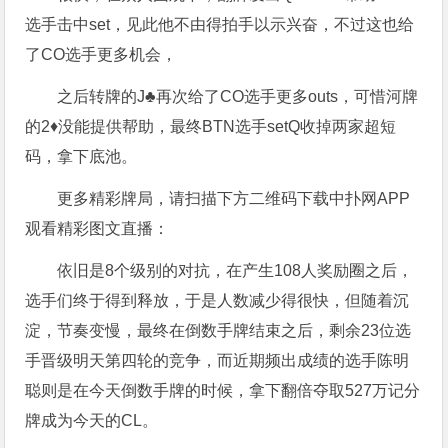
选手击中set，见此他不由得拍手以示兴奋，不过这也给
了CO选手更多机会，
之后转牌的J♣️再次给了CO选手更多outs，可惜河牌
的2♦️没能提供帮助，最终BTN选手setQ收掉两家超短
码，拿下底池。
更多精彩牌局，请扫描下方二维码下载中扑网APP
观看精彩图文直播：
依旧是8个级别的对抗，在产生108人奖励圈之后，
选手们终于得到释放，于是人数减少得很快，但随着沉
淀，节奏变慢，最终在倒数手牌结束之后，剩余23位选
手晋级明天第四轮的竞争，而近期频出成绩的选手陈明
聪则是在今天倒数手牌的时候，拿下翻倍夺取527万记分
牌成为今天的CL。