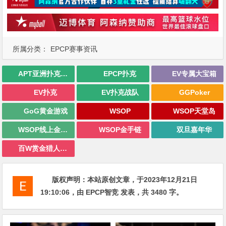
所属分类：
EPCP赛事资讯
APT亚洲扑克巡回赛
EPCP扑克
EV专属大宝箱
EV扑克
EV扑克战队
GGPoker
GoG黄金游戏
WSOP
WSOP天堂岛
WSOP线上金手链
WSOP金手链
双旦嘉年华
百W赏金猎人大奖赛
版权声明：
本站原创文章，于2023年12月21日
19:10:06
，由
EPCP智竞
发表，共 3480 字。