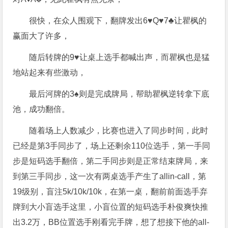
很快，在众人围观下，翻牌发出6♥️Q♥️7♣️让瞿枫的
赢面大了许多，
随后转牌的9♥️让桌上选手都喊出声，而瞿枫也是猛
地站起来有些激动，
最后河牌的3♠️则是完成牌局，帮助瞿枫逆转拿下底
池，成功翻倍。
随着场上人数减少，比赛也进入了同步时间，此时
已经是第3手同步了，场上还剩余110位选手，第一手同
步是短码选手翻倍，第二手同步则是正常结束牌局，来
到第三手同步，这一次有两桌选手产生了allin-call，第
19级别，盲注5k/10k/10k，在第一桌，翻前前面选手弃
牌到大小盲选手这里，小盲位置的短码选手朴俊爽快推
出3.2万，BB位置选手刚看完手牌，想了想接下他的all-