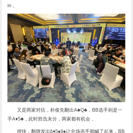
in，
又是两家对抗，朴俊先翻出A♣️Q♣️，BB选手则是一
手A♦️5♣️，此时胜负未分，两家都有机会，
很快，翻牌发出6♦️5♠️9♠️让全场选手都喊了起来，BB