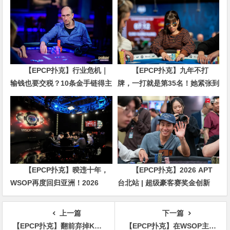
【EPCP扑克】行业危机｜
【EPCP扑克】九年不打
输钱也要交税？10条金手链得主
牌，一打就是第35名！她紧张到
直言“扛不住”，主动砍掉四分之
脚悬空，但全世界以为她很淡定
三比赛
【EPCP扑克】暌违十年，
【EPCP扑克】2026 APT
WSOP再度回归亚洲！2026
台北站 | 超级豪客赛奖金创新
APL济州站6月19-28日盛大登
高，美国选手Ethan
场！
“Rampage” Yau领跑全场！
上一篇
下一篇
【EPCP扑克】翻前弃掉KK！看到对手的底牌后，所有人惊了
【EPCP扑克】在WSOP主赛决赛桌被发牌员坑了！这笔账该找谁算？