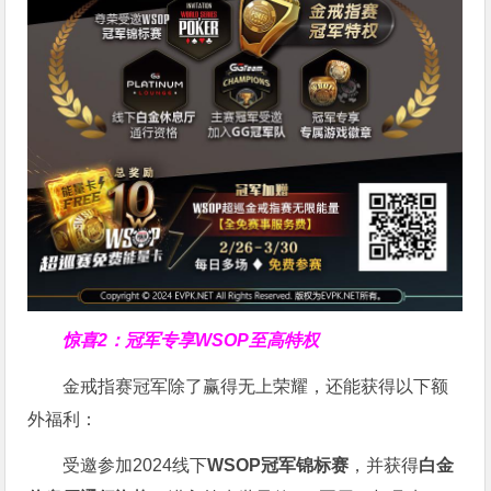
惊喜2：冠军专享WSOP至高特权
金戒指赛冠军除了赢得无上荣耀，还能获得以下额
外福利：
受邀参加2024线下
WSOP冠军锦标赛
，并获得
白金