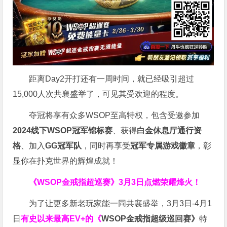
距离Day2开打还有一周时间，就已经吸引超过
15,000人次共襄盛举了，可见其受欢迎的程度。
夺冠将享有众多WSOP至高特权，包含受邀参加
2024线下WSOP冠军锦标赛
、获得
白金休息厅通行资
格
、加入
GG冠军队
，同时再享受
冠军专属游戏徽章
，彰
显你在扑克世界的辉煌成就！
《WSOP金戒指超巡赛》
3月3日点燃荣耀烽火！
为了让更多新老玩家能一同共襄盛举，3月3日-4月1
日
有史以来最高EV+的《
WSOP金戒指超级巡回赛》
特