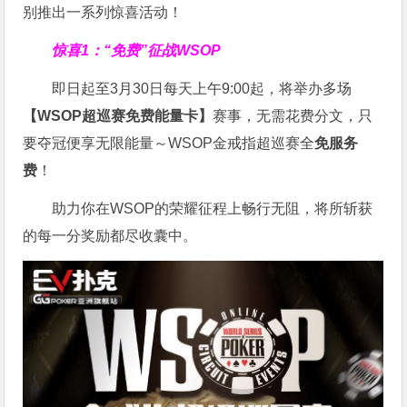
别推出一系列惊喜活动！
惊喜1：“免费”征战WSOP
即日起至3月30日每天上午9:00起，将举办多场
【WSOP超巡赛免费能量卡】
赛事，无需花费分文，只
要夺冠便享无限能量～WSOP金戒指超巡赛全
免服务
费
！
助力你在WSOP的荣耀征程上畅行无阻，将所斩获
的每一分奖励都尽收囊中。