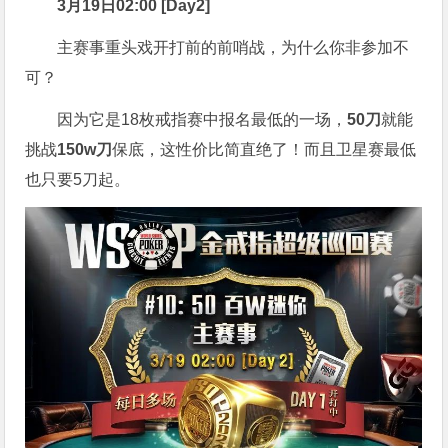
3月19日02:00 [Day2]
主赛事重头戏开打前的前哨战，为什么你非参加不
可？
因为它是18枚戒指赛中报名最低的一场，
50刀
就能
挑战
150w刀
保底，这性价比简直绝了！而且卫星赛最低
也只要5刀起。