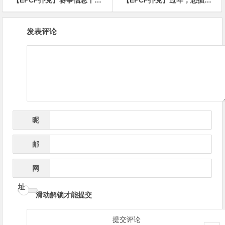
文
发表评论
章
导
航
昵
*
称
邮
*
箱
网
址
滑动解锁才能提交