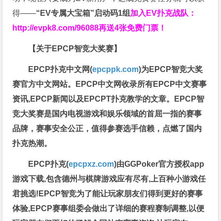
得——
“EV专属大宝箱”启动码1组
加入EV扑克战队：
http://evpk8.com/96088
再送4张免费门票！
【关于EPCP智竞大奖赛】
EPCP扑克中文网(
epcppk.com
)为EPCP智竞大奖
赛官方中文网站。EPCP中文网收录所有EPCP中文赛事
资讯,EPCP新闻以及EPCPT扑克教学的文章。EPCP智
竞大奖赛是国内电视游戏和娱乐领域的首屈一指的赛事
品牌，赛事安全公正，值得参赛选手信赖，点燃了国内
扑克热潮。
EPCP扑克(
epcpxz.com
)由GGPoker官方授权app
游戏下载,包含德州与棋牌游戏应有尽有,上百种小游戏任
君挑选!EPCP智竞为了能让玩家朋友们得到更好的赛事
体验,EPCP赛事组委会做出了详细的赛程赛制调整,以便