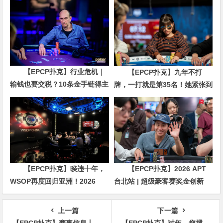
【EPCP扑克】行业危机｜
【EPCP扑克】九年不打
输钱也要交税？10条金手链得主
牌，一打就是第35名！她紧张到
直言“扛不住”，主动砍掉四分之
脚悬空，但全世界以为她很淡定
三比赛
【EPCP扑克】暌违十年，
【EPCP扑克】2026 APT
WSOP再度回归亚洲！2026
台北站 | 超级豪客赛奖金创新
APL济州站6月19-28日盛大登
高，美国选手Ethan
场！
“Rampage” Yau领跑全场！
上一篇
下一篇
【EPCP扑克】赛事信息丨全新模式开启！TJPH®假日巡游赛-长沙站赛程发布
【EPCP扑克】过年，您掼蛋了吗