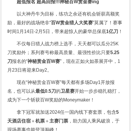
超低报名 超高回报!!!
神秘百W赏金赛
ing
以大神丹牛为目标，练功之余还有机会斩获高额奖
励，最好的战场绝非“
百W赏金猎人大奖赛
”莫属了！赛事
时间1月14日-2月5日，带来超惊人的豪华总保底
1亿刀
！
不仅每日猎人战力榜上选手，天天都可以瓜分25K
刀奖励外；系列赛号称最高质量、最强性价比只要
5.25
刀
报名的“
神秘赏金百W赛
”，现在正如火如荼展开中，1
月23日将迎来Day2。
现在“神秘赏金百W赛”每天都有多场Day1开放报
名，也可以从
最低0.5刀
的
卫星赛
开始一步步稳扎稳打，
成为下一个斩获百W奖励的Moneymaker！
拿下冠军就加送2024任一国内线下赛套票，包含
5
天酒店住宿
＋
机票
＋
主赛门票
，助力国人乘风破浪，于
现场赛事也能登顶巅峰！