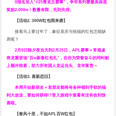
0报名加入“#25青龙主赛事”，争夺系列赛最高保底
奖励2,000w！数量有限，先到先得。
【活动2. 300W红包雨来袭】
接着马上要过年了，象征喜庆与祝福的红包怎能缺
席呢？
2月9日除夕夜当天到2月25日，APL赛事＋常规桌
将龙重登场“百w新春红包礼”，在你为荣誉奋斗的同时献
上额外惊喜，助力所有国人龙运当头、龙华富贵～
【活动3. 喜新恋旧】
本周开始新朋友＋老朋友都将有各种领到手软的福
利大放送，要如何获得!?登入游戏中查看有没有收到惊
喜啦。
【春风十里，不如APL百W红包】