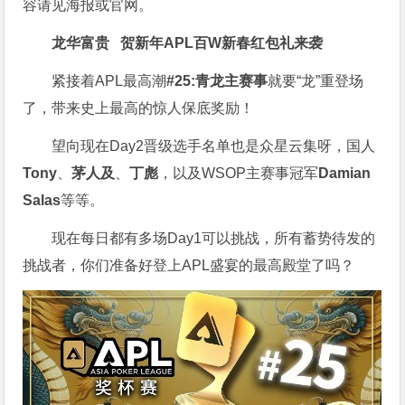
容请见海报或官网。
龙华富贵 贺新年
APL
百W新春红包礼
来袭
紧接着APL最高潮
#25:青龙主赛事
就要“龙”重登场
了，带来史上最高的惊人保底奖励！
望向现在Day2晋级选手名单也是众星云集呀，国人
Tony
、
茅人及
、
丁彪
，以及WSOP主赛事冠军
Damian
Salas
等等。
现在每日都有多场Day1可以挑战，所有蓄势待发的
挑战者，你们准备好登上APL盛宴的最高殿堂了吗？