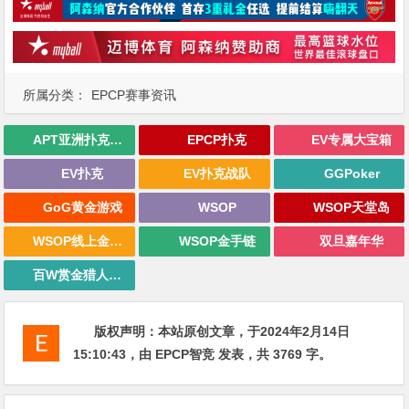
所属分类：
EPCP赛事资讯
APT亚洲扑克巡回赛
EPCP扑克
EV专属大宝箱
EV扑克
EV扑克战队
GGPoker
GoG黄金游戏
WSOP
WSOP天堂岛
WSOP线上金手链
WSOP金手链
双旦嘉年华
百W赏金猎人大奖赛
版权声明：
本站原创文章，于2024年2月14日
15:10:43
，由
EPCP智竞
发表，共 3769 字。