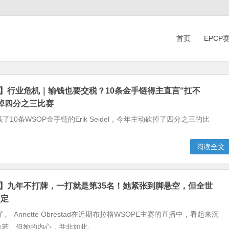
首页
EPCP
克】行业危机｜输钱也要交税？10条金手链得主直言“扛不
掉四分之三比赛
了10条WSOP金手链的Erik Seidel，今年主动砍掉了四分之三的比
阅读全文
克】九年不打牌，一打就是第35名！她紧张到脚悬空，但全世
淡定
。”Annette Obrestad在近期布拉格WSOPE主赛的直播中，看起来沉
自若。但她的内心，并非如此。