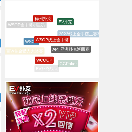
德州扑克
EV扑克
WSOP线上金手链
2023线上金手链主赛事
WSOP
APT亚洲扑克巡回赛
WCOOP
百W赏金猎人大奖赛
GGPoker
EV扑克战队