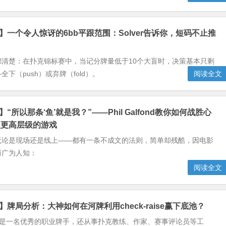
克】一个令人惊讶的6bb平跟范围：Solver告诉你，短码不止推
都清楚：在扑克锦标赛中，当记分牌量低于10个大盲时，决策基本只剩
下（push）或弃牌（fold）。
阅读全文
】“所以那条‘鱼’就是我？”——Phil Galfond教你如何战胜心
锁更高层级的游戏
无论是现场还是线上——都有一条不成文的法则，简单却残酷，因电影
而广为人知：
阅读全文
】牌局分析：大神如何在河牌利用check-raise赢下底池？
 Little是一名优秀的职业牌手，还从事扑克教练、作家、赛事评论员等工