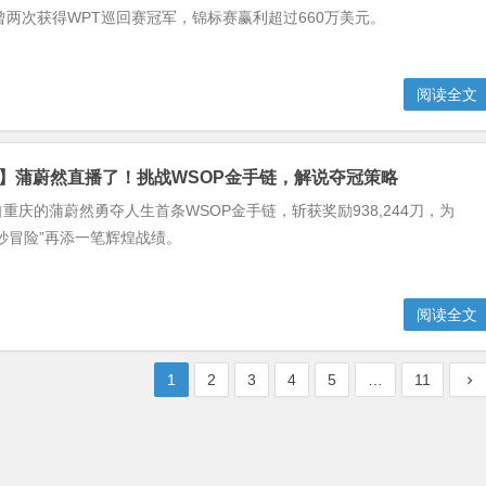
an曾两次获得WPT巡回赛冠军，锦标赛赢利超过660万美元。
阅读全文
克】蒲蔚然直播了！挑战WSOP金手链，解说夺冠策略
重庆的蒲蔚然勇夺人生首条WSOP金手链，斩获奖励938,244刀，为
妙冒险”再添一笔辉煌战绩。
阅读全文
1
2
3
4
5
…
11