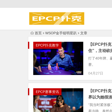
首页
WSOP金手链明星趴
文章
【EPCP扑
EPCP扑克教学
住”，主动砍
打了40年牌、赢
赛。
04月27日
【EPCP扑
EPCP赛事资讯
界以为她很
“我当时紧张极了
着冷静、泰然