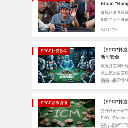
Ethan “Ra
最壕超豪赛夜战落幕
刷新个人生涯
04月27日
【EPCP扑克
EPCP扑克教学
暂时安全
最近扑克圈出现了
款主流大语言
编程、数学等领域
04月25日
【EPCP扑
EPCP赛事资讯
打开任何一家
PKO（Prog
GG，从WSOP到
04月25日