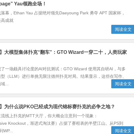
mpage” Yau领跑全场！
，Ethan Yau 占据绝对领先Daeyoung Park 勇夺 APT 国家杯，
最高成就
阅读全文
】大模型集体扑克“翻车”：GTO Wizard一穿二十，人类玩家
一场颇具讨论度的AI对抗测试：GTO Wizard 使用其自研AI，与多
模型（LLM）进行单挑无限注德州扑克对局。结果显示，这些在写作、
...
阅读全文
克】为什么说PKO已经成为现代锦标赛扑克的必争之地？
主流线上扑克的MTT大厅，你大概会注意到一个现象：
ressive Knockout，渐进式淘汰赛）占据了赛程表的半壁江山。从PS到
WP...
阅读全文