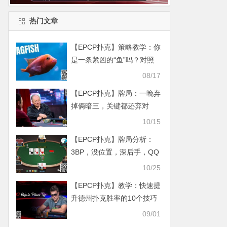
热门文章
【EPCP扑克】策略教学：你
是一条紧凶的“鱼”吗？对照
这7点看看
08/17
【EPCP扑克】牌局：一晚弃
掉俩暗三，关键都还弃对
了！换你能行吗
10/15
【EPCP扑克】牌局分析：
3BP，没位置，深后手，QQ
怎么玩
10/25
【EPCP扑克】教学：快速提
升德州扑克胜率的10个技巧
09/01