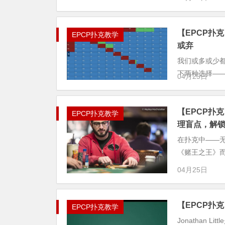
【EPCP扑
EPCP扑克教学
或弃
我们或多或少
下两种选择——全
04月25日
【EPCP扑克
EPCP扑克教学
理盲点，解
在扑克中——
《赌王之王》
04月25日
【EPCP扑克
EPCP扑克教学
Jonathan