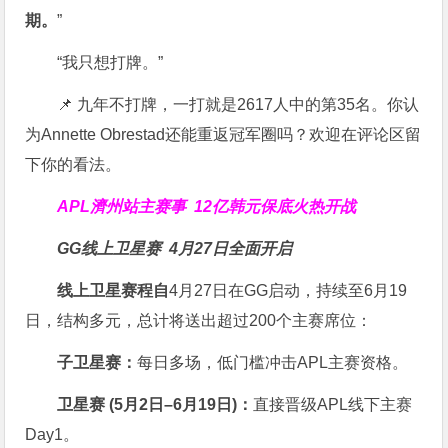
期。
”
“我只想打牌。”
📌 九年不打牌，一打就是2617人中的第35名。你认
为Annette Obrestad还能重返冠军圈吗？欢迎在评论区留
下你的看法。
APL濟州站主赛事
12亿韩元保底火热开战
GG线上卫星赛
4月27日全面开启
线上卫星赛程自
4月27日在GG启动，持续至6月19
日，结构多元，总计将送出超过200个主赛席位：
子卫星赛：
每日多场，低门槛冲击APL主赛资格。
卫星赛 (
5
月
2
日
–6
月
19
日)：
直接晋级APL线下主赛
Day1。