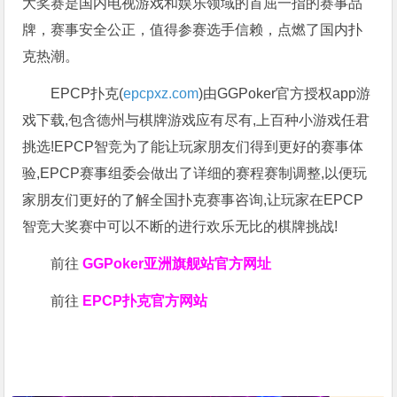
大奖赛是国内电视游戏和娱乐领域的首屈一指的赛事品
牌，赛事安全公正，值得参赛选手信赖，点燃了国内扑
克热潮。
EPCP扑克(
epcpxz.com
)由GGPoker官方授权app游
戏下载,包含德州与棋牌游戏应有尽有,上百种小游戏任君
挑选!EPCP智竞为了能让玩家朋友们得到更好的赛事体
验,EPCP赛事组委会做出了详细的赛程赛制调整,以便玩
家朋友们更好的了解全国扑克赛事咨询,让玩家在EPCP
智竞大奖赛中可以不断的进行欢乐无比的棋牌挑战!
前往
GGPoker亚洲旗舰站
官方网址
前往
EPCP扑克官方网站