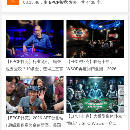
08:18:46
，由
EPCP智竞
发表，共 4435 字。
【EPCP扑克】行业危机｜输钱
【EPCP扑克】暌违十年，
也要交税？10条金手链得主直言
WSOP再度回归亚洲！2026
“扛不住”，主动砍掉四分之三比
APL济州站6月19-28日盛大登
赛
场！
【EPCP扑克】大模型集体扑克
【EPCP扑克】2026 APT台北站
“翻车”：GTO Wizard一穿二
| 超级豪客赛奖金创新高，美国