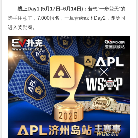
线上
Day1 (
5
月
17
日
–6
月
14
日)：
若想“一步登天”的
选手注意了，7,000报名，一旦晋级线下Day2，即等同
进入奖励圈。