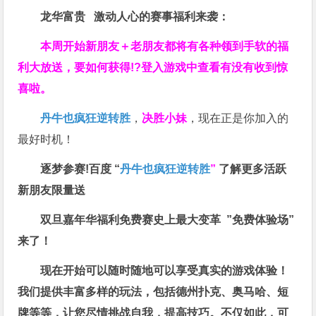
龙华富贵 激动人心的赛事福利来袭：
本周开始新朋友＋老朋友都将有各种领到手软的福
利大放送，要如何获得!?登入游戏中查看有没有收到惊
喜啦。
丹牛也疯狂逆转胜
，
决胜小妹
，现在正是你加入的
最好时机！
逐梦参赛!百度 “
丹牛也疯狂逆转胜
”
了解更多
活跃
新朋友限量送
双旦嘉年华福利
免费赛史上最大变革
”免费体验场”
来了！
现在开始可以随时随地可以享受真实的游戏体验！
我们提供丰富多样的玩法，包括德州扑克、奥马哈、短
牌等等，让您尽情挑战自我，提高技巧。不仅如此，
可