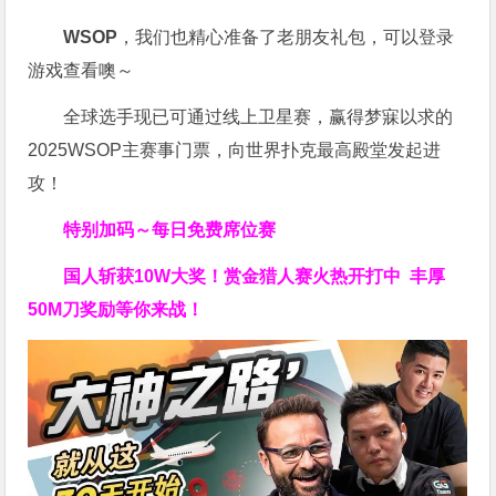
WSOP
，我们也精心准备了老朋友礼包，可以登录
游戏查看噢～
全球选手现已可通过线上卫星赛，赢得梦寐以求的
2025WSOP主赛事门票，向世界扑克最高殿堂发起进
攻！
特别加码～每日免费席位赛
国人斩获
10W
大奖！
赏金猎人赛火热开打中 丰厚
50M刀奖励等你来战！