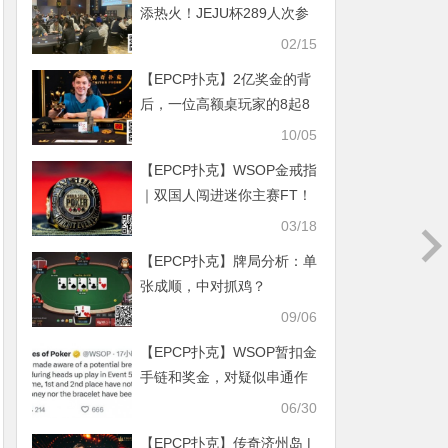
添热火！JEJU杯289人次参
赛37人晋级！决赛日争斗国
02/15
人选手剑指冠军玉瓶！
【EPCP扑克】2亿奖金的背
【SUPER CUP济州】
后，一位高额桌玩家的8起8
落
10/05
【EPCP扑克】WSOP金戒指
｜双国人闯进迷你主赛FT！
徐航夺超深筹赛第四名，奖
03/18
励11万刀！
【EPCP扑克】牌局分析：单
张成顺，中对抓鸡？
09/06
【EPCP扑克】WSOP暂扣金
手链和奖金，对疑似串通作
弊事件展开调查
06/30
【EPCP扑克】传奇济州岛 |