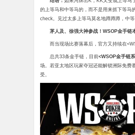
结语：
如果河牌出K，KK又变成上等马了
的上等马和中等马的，而不是用来抓下等马
check。见过太多上等马莫名地蹲蹲蹲，中等
茅人及、徐强大神参战！WSOP金手链
而当现场比赛落幕后，官方又持续在<W
总共33条金手链，目前
<WSOP金手链
场。若亚太地区玩家夺冠还能解锁洲际免费赛
受。