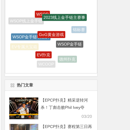
GoG黄金游戏
WSOP金手链明星趴
WSOP金手链
EV扑克
EV专属大宝箱
德州扑克
WCOOP
EV扑克战队
WSOP天堂岛
热门文章
【EPCP扑克】精采逆转河
杀！丁彪击败Phil Ivey夺
Triton PLO豪客赛冠军，斩
03/20
获奖励110W刀＆生涯第二座
【EPCP扑克】赛程第三日再
传奇桂冠