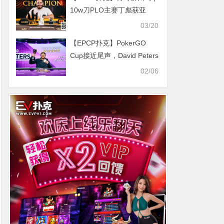
10w刀PLO主赛丁彪获亚
军，Lin Wei、Dai
03/20
Zhikang、黄文杰承包三、
【EPCP扑克】PokerGO
四、七名
Cup接近尾声，David Peters
加冕双冠王
02/06