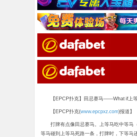
【EPCP扑克】田忌赛马——What if
【EPCP扑克(
www.epcpxz.com
)报道】
打牌有点像田忌赛马。上等马吃中等马
等马碰到上等马死路一条，打牌时，下等马