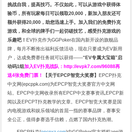
挑战自我，提高技巧。不仅如此，
可以从游戏中获得体
验币，所有玩家每日可以领取20,000，新加入朋友还可
额外获得20,000，助您迅速上手。
加入我们的免费扑克
游戏，和全球的牌手们一起切磋技艺，感受扑克游戏的
乐趣吧！
EV扑克作为GGPoker在国内新开设的旗舰品
牌，每月不断推出福利反馈活动，现在只要成为EV新用
户，达成免费赛任务就可以获得——
“EV专属大宝箱”启
动码1组
加入EV扑克战队：
http://evpk7.com/96088
再
送4张免费门票！
【关于EPCP智竞大奖赛】
EPCP扑克
中文网(
epcppk.com
)为EPCP智竞大奖赛官方中文网
站。EPCP中文网收录所有EPCP中文赛事资讯,EPCP新
闻以及EPCPT扑克教学的文章。EPCP智竞大奖赛是国
内电视游戏和娱乐领域的首屈一指的赛事品牌，赛事安
全公正，值得参赛选手信赖，点燃了国内扑克热潮。
EPCP扑克(
epcpxz.com
)由GGPoker官方授权app游