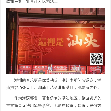
致和讲究，简直让人叹为观止。
潮州的音乐更是优美动听。潮州木雕闻名遐迩，潮
汕抽纱巧夺天工。潮汕工艺品琳琅满目，驰誉海内外。
作为海滨邹鲁，著名侨乡的潮汕地区，旅游资源的
丰富简直无法用笔墨形容。无论在饮食，建筑，民俗方