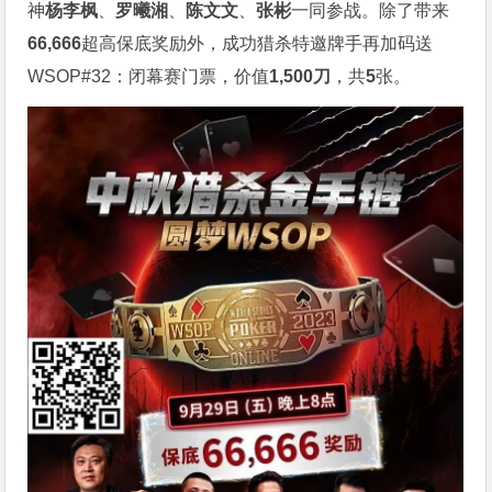
神
杨李枫
、
罗曦湘
、
陈文文
、
张彬
一同参战。除了带来
66,666
超高保底奖励外，成功猎杀特邀牌手再加码送
WSOP#32：闭幕赛门票，价值
1,500刀
，共
5
张。