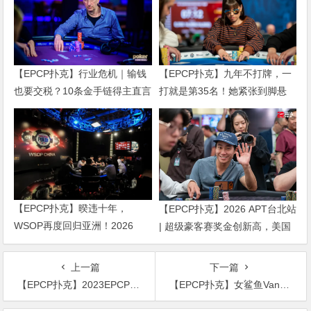
【EPCP扑克】行业危机｜输钱
【EPCP扑克】九年不打牌，一
也要交税？10条金手链得主直言
打就是第35名！她紧张到脚悬
“扛不住”，主动砍掉四分之三比
空，但全世界以为她很淡定
赛
【EPCP扑克】暌违十年，
【EPCP扑克】2026 APT台北站
WSOP再度回归亚洲！2026
| 超级豪客赛奖金创新高，美国
APL济州站6月19-28日盛大登
选手Ethan “Rampage” Yau领跑
场！
全场！
上一篇
下一篇
【EPCP扑克】2023EPCP一滴水邀请赛｜详细赛程赛制
【EPCP扑克】女鲨鱼Vanessa Selbst本色出演热门美剧《亿万》，精彩抢先看