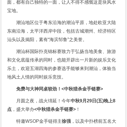
面，都有自己独特的一面，让人不得不感慨这是块风水
宝地。
潮汕地区位于粤东沿海的潮汕平原，地处欧亚大陆
东南沿海，太平洋西岸中段，包括古城潮州、经济特区
汕头以及揭阳，素有“海滨邹鲁”之美誉。
潮汕杯国际扑克锦标赛致力于弘扬当地美食、旅游
和文化底蕴传承的同时，也能开辟出一片新的娱乐文化
乐土，欢迎五湖四海的参赛选手能够来到潮汕，体验当
地风土人情的同时娱乐竞技。
免费与大神同桌较劲！
<中秋猎杀金手链赛>
月圆之夜，战火绵延！今年
中秋9月29日(五)晚上8
点
，盛大举办
<中秋猎杀金手链赛>
！
特邀WSOP金手链得主
徐强
，以及中扑榜前五名大