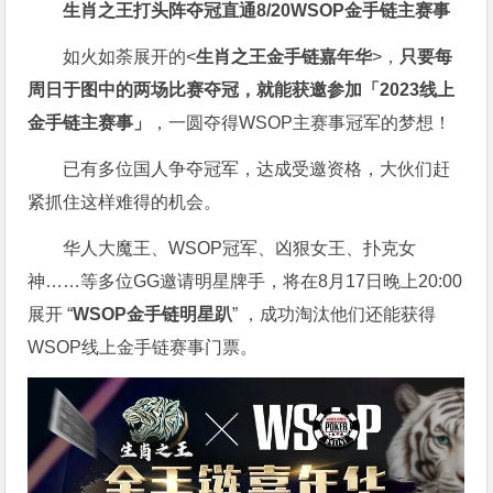
生肖之王打头阵
夺冠直通8/20
WSOP金手链主赛事
如火如荼展开的<
生肖之王金手链嘉年华
>，
只要每
周日于图中的两场比赛夺冠，就能获邀参加「2023线上
金手链主赛事」
，一圆夺得WSOP主赛事冠军的梦想！
已有多位国人争夺冠军，达成受邀资格，大伙们赶
紧抓住这样难得的机会。
华人大魔王、WSOP冠军、凶狠女王、扑克女
神……等多位GG邀请明星牌手，将在8月17日晚上20:00
展开 “
WSOP金手链明星趴
” ，成功淘汰他们还能获得
WSOP线上金手链赛事门票。