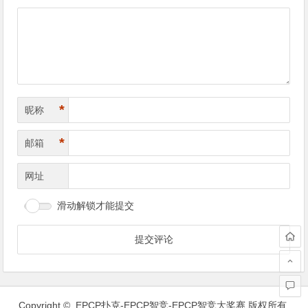
导
航
*
昵称
*
邮箱
网址
滑动解锁才能提交
Copyright ©
EPCP扑克-EPCP智竞-EPCP智竞大奖赛
版权所有.