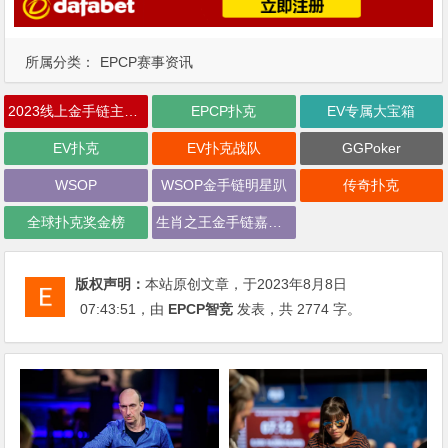
所属分类：
EPCP赛事资讯
2023线上金手链主赛事
EPCP扑克
EV专属大宝箱
EV扑克
EV扑克战队
GGPoker
WSOP
WSOP金手链明星趴
传奇扑克
全球扑克奖金榜
生肖之王金手链嘉年华
版权声明：
本站原创文章，于2023年8月8日
07:43:51
，由
EPCP智竞
发表，共 2774 字。