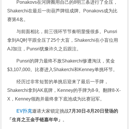
Ponakovs在河牌圈用自己的8明三条进行了全压，
Shakerchi在最后一街葫芦牌组成牌。Ponakovs成为比
赛第4名。
与前面相比，前三强环节节奏明显慢很多。Punsri
拿到AQ时平跟全压了25个大盲，Shakerchi在小盲位用
AJ加注，Punsri犹豫许久之后跟注。
Punsri的牌力最终不敌Shakerchi惨遭淘汰，奖金
$3,107,000。比赛进入Shakerchi和Kenney单挑环节。
经历过非常短暂的单挑后迎来了最后一手牌，
Shakerchi拿到AK底牌，Kenney的手牌为8-9。翻牌8-X-
X，Kenney领跑并最终拿下底池成为比赛冠军。
EV扑克
邀请大家锁定挑战
7月30日-8月20日登场的
「生肖之王金手链嘉年华」
。