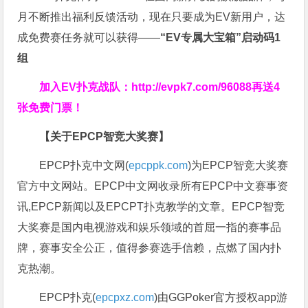
月不断推出福利反馈活动，现在只要成为EV新用户，达
成免费赛任务就可以获得——
“EV专属大宝箱”启动码1
组
加入EV扑克战队：
http://evpk7.com/96088
再送4
张免费门票！
【关于EPCP智竞大奖赛】
EPCP扑克中文网(
epcppk.com
)为EPCP智竞大奖赛
官方中文网站。EPCP中文网收录所有EPCP中文赛事资
讯,EPCP新闻以及EPCPT扑克教学的文章。EPCP智竞
大奖赛是国内电视游戏和娱乐领域的首屈一指的赛事品
牌，赛事安全公正，值得参赛选手信赖，点燃了国内扑
克热潮。
EPCP扑克(
epcpxz.com
)由GGPoker官方授权app游