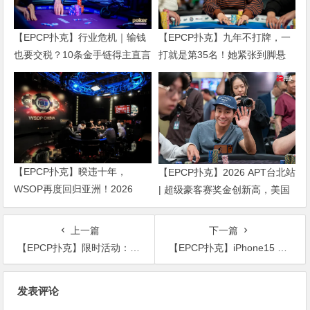
【EPCP扑克】行业危机｜输钱
【EPCP扑克】九年不打牌，一
也要交税？10条金手链得主直言
打就是第35名！她紧张到脚悬
“扛不住”，主动砍掉四分之三比
空，但全世界以为她很淡定
赛
【EPCP扑克】暌违十年，
【EPCP扑克】2026 APT台北站
WSOP再度回归亚洲！2026
| 超级豪客赛奖金创新高，美国
APL济州站6月19-28日盛大登
选手Ethan “Rampage” Yau领跑
场！
全场！
上一篇
下一篇
【EPCP扑克】限时活动：喜迎中秋 钜惠国庆 德扑现金桌 iPhone 15 Pro Max 无限量赠送!
【EPCP扑克】iPhone15 Pro Max”无限量赠送”！最实用v.s最荣耀～盘点那些特别的冠军奖励
文
发表评论
章