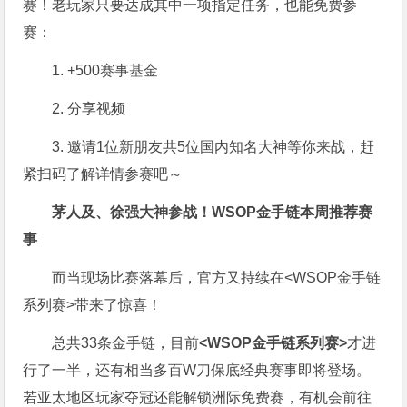
赛！老玩家只要达成其中一项指定任务，也能免费参
赛：
1. +500赛事基金
2. 分享视频
3. 邀请1位新朋友共5位国内知名大神等你来战，赶
紧扫码了解详情参赛吧～
茅人及、徐强大神参战！WSOP金手链本周推荐赛
事
而当现场比赛落幕后，官方又持续在<WSOP金手链
系列赛>带来了惊喜！
总共33条金手链，目前
<WSOP金手链系列赛>
才进
行了一半，还有相当多百W刀保底经典赛事即将登场。
若亚太地区玩家夺冠还能解锁洲际免费赛，有机会前往