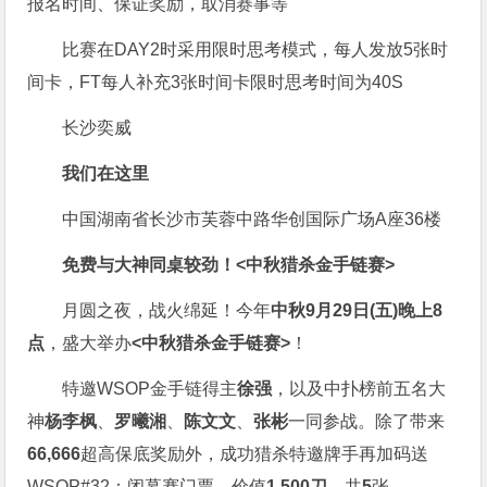
报名时间、保证奖励，取消赛事等
比赛在DAY2时采用限时思考模式，每人发放5张时
间卡，FT每人补充3张时间卡限时思考时间为40S
长沙奕威
我们在这里
中国湖南省长沙市芙蓉中路华创国际广场A座36楼
免费与大神同桌较劲！
<中秋猎杀金手链赛>
月圆之夜，战火绵延！今年
中秋9月29日(五)晚上8
点
，盛大举办
<中秋猎杀金手链赛>
！
特邀WSOP金手链得主
徐强
，以及中扑榜前五名大
神
杨李枫
、
罗曦湘
、
陈文文
、
张彬
一同参战。除了带来
66,666
超高保底奖励外，成功猎杀特邀牌手再加码送
WSOP#32：闭幕赛门票，价值
1,500刀
，共
5
张。