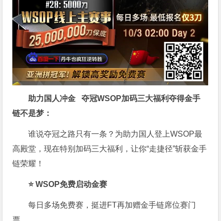
助力国人冲金 夺冠
WSOP加码三大福利
夺得金手
链不是梦
：
谁说夺冠之路只有一条？为助力国人登上WSOP最
高殿堂，现在特别加码三大福利，让你“走捷径”斩获金手
链荣耀！
⭐ WSOP免费启动金赛
每日多场免费赛，挺进FT再加赠金手链席位赛门
票。