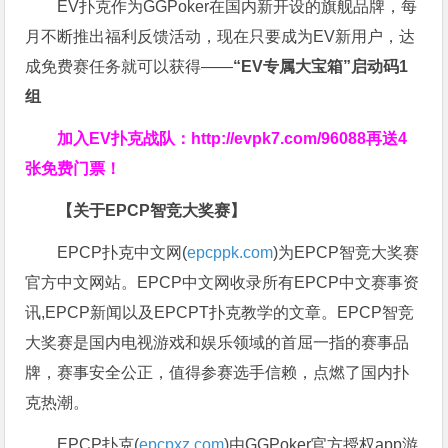
EV扑克作为GGPoker在国内新开设的旗舰品牌，每
月不断推出福利反馈活动，现在只要成为EV新用户，达
成免费赛任务就可以获得——
“EV专属大宝箱”启动码1
组
加入EV扑克战队：
http://evpk7.com/96088
再送4
张免费门票！
【关于EPCP智竞大奖赛】
EPCP扑克中文网(
epcppk.com
)为EPCP智竞大奖赛
官方中文网站。EPCP中文网收录所有EPCP中文赛事资
讯,EPCP新闻以及EPCPT扑克教学的文章。EPCP智竞
大奖赛是国内电视游戏和娱乐领域的首屈一指的赛事品
牌，赛事安全公正，值得参赛选手信赖，点燃了国内扑
克热潮。
EPCP扑克(
epcpxz.com
)由GGPoker官方授权app游