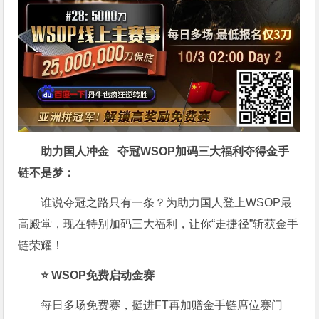
助力国人冲金 夺冠
WSOP加码三大福利
夺得金手
链不是梦
：
谁说夺冠之路只有一条？为助力国人登上WSOP最
高殿堂，现在特别加码三大福利，让你“走捷径”斩获金手
链荣耀！
⭐ WSOP免费启动金赛
每日多场免费赛，挺进FT再加赠金手链席位赛门