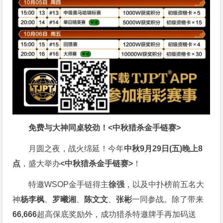
免费与大神同桌较劲！
<中秋猎杀金手链赛>
月圆之夜，战火绵延！今年
中秋9月29日(五)晚上8
点
，盛大举办
<中秋猎杀金手链赛>
！
特邀WSOP金手链得主
徐强
，以及中扑榜前五名大
神
杨李枫
、
罗曦湘
、
陈文文
、
张彬
一同参战。除了带来
66,666
超高保底奖励外，成功猎杀特邀牌手再加码送