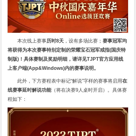
本次线上赛事
历时8天
，设有多场比赛；
赛事冠军均
将获得为本次赛事特别定制的
荣耀宝石冠军戒指(国庆特
制版)！具体赛制及奖励明细，请详见TJPT官方应用线
上客户端(App&Windows)内的赛事说明。
此外，下方赛程表中标记“解说”字样的赛事将启用
在
线赛事延时解说功能
（将在决赛9人桌时开启）。具体赛
程如下：