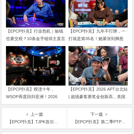
【EPCP扑克】行业危机｜输钱
【EPCP扑克】九年不打牌，一
也要交税？10条金手链得主直言
打就是第35名！她紧张到脚悬
“扛不住”，主动砍掉四分之三比
空，但全世界以为她很淡定
赛
【EPCP扑克】暌违十年，
【EPCP扑克】2026 APT台北站
WSOP再度回归亚洲！2026
| 超级豪客赛奖金创新高，美国
APL济州站6月19-28日盛大登
选手Ethan “Rampage” Yau领跑
场！
全场！
上一篇
下一篇
【EPCP扑克】TJPK首尔站第一天，中韩打响遭遇战
【EPCP扑克】第二季PTPC普天杯 | 主赛事圆满落幕，杨子浩一人以无敌之姿成功登顶！