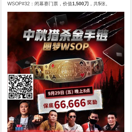
WSOP#32：闭幕赛门票，价值
1,500刀
，共
5
张。