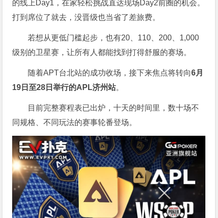
的线上Day1，在家轻松挑战直达现场Day2前圈的机会。
打到席位了就去，没晋级也当省了差旅费。
若想从更低门槛起步，也有20、110、200、1,000
级别的卫星赛，让所有人都能找到打得舒服的赛场。
随着APT台北站的成功收场，接下来焦点将转向
6
月
19
日至
28
日举行的
APL
济州站
。
目前完整赛程表已出炉，十天的时间里，数十场不
同规格、不同玩法的赛事轮番登场。