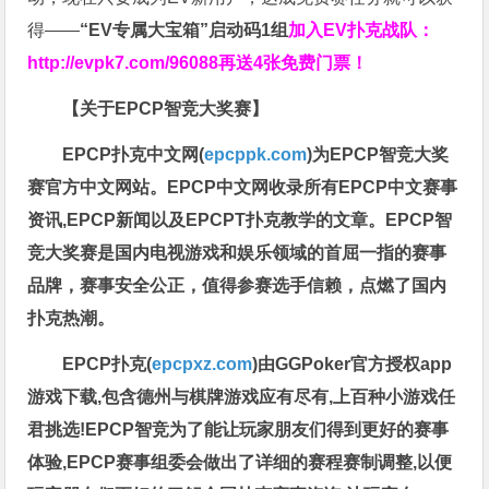
得——
“EV专属大宝箱”启动码1组
加入EV扑克战队：
http://evpk7.com/96088
再送4张免费门票！
【关于EPCP智竞大奖赛】
EPCP扑克中文网(
epcppk.com
)为EPCP智竞大奖
赛官方中文网站。EPCP中文网收录所有EPCP中文赛事
资讯,EPCP新闻以及EPCPT扑克教学的文章。EPCP智
竞大奖赛是国内电视游戏和娱乐领域的首屈一指的赛事
品牌，赛事安全公正，值得参赛选手信赖，点燃了国内
扑克热潮。
EPCP扑克(
epcpxz.com
)由GGPoker官方授权app
游戏下载,包含德州与棋牌游戏应有尽有,上百种小游戏任
君挑选!EPCP智竞为了能让玩家朋友们得到更好的赛事
体验,EPCP赛事组委会做出了详细的赛程赛制调整,以便