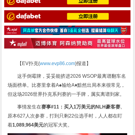
【EV扑克(
www.evp86.com
)报道】
这手倒霉牌，妥妥能挤进2026 WSOP最离谱翻车名
场面榜单。比赛里拿着A♠输给A♦黯然出局本来很常见，
但这场2026世界扑克系列赛的一手牌，属实离谱到家。
事情发生在
赛事#11：买入1万美元的NLH豪客赛
。
原本627人次参赛，打到只剩22位选手时，人人都在盯
着
1,089,964美元
的冠军大奖。