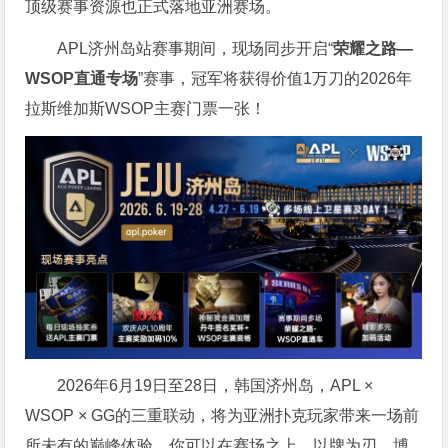
顶级赛事资源也正式落地亚洲赛场。
APL济州岛站赛事期间，现场同步开启“
荣耀之路
—
WSOP
直通专场
”赛事，冠军将获得价值1万刀的2026年
拉斯维加斯WSOP主赛门票一张！
2026年6月19日至28日，韩国济州岛，APL ×
WSOP × GG的三重联动，将为亚洲扑克玩家带来一场前
所未有的巅峰体验。
你可以在赛场之上，以牌为刃，博