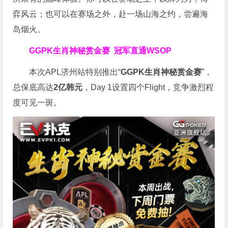
弈风云；也可以在赛场之外，赴一场山海之约，尝遍海
岛烟火。
GGPK生肖神秘赏金赛
冠军直通WSOP
本次APL济州站特别推出“
GGPK
生肖神秘赏金赛
”，
总保底高达
2
亿韩元
，Day 1设置四个Flight，竞争激烈程
度可见一斑。