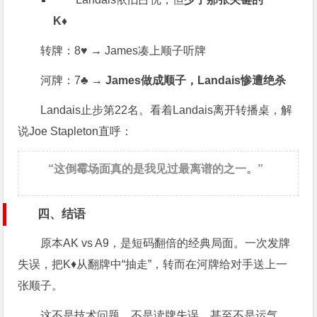
K♦
转牌：8♥ → James凑上顺子听牌
河牌：7♣ →
James做成顺子，Landais惨遭绝杀
Landais止步第22名。看着Landais离开转播桌，解
说Joe Stapleton直呼：
“这倒霉场面真的是我见过最离谱的之一。”
四、结语
原本AK vs A9，是短码翻倍的经典局面。一次发牌
失误，把K♦从翻牌中“抽走”，转而在河牌给对手送上一
张顺子。
这不是技术问题，不是读牌失误，甚至不是运气