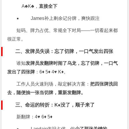
A♣K♣，
直接全下
James补上剩余记分牌，爽快跟注
短码、牌力占优、常规全下对局——一切看起来都
很正常。
二、发牌员失误：忘了切牌，一口气发出四张
谁知
发牌员发翻牌时闹了乌龙，忘了切牌，一口气
发出了四张牌
：6♦ 5♦ 4♥ K♦。
工作人员火速到场，敲定解决方案：
把四张牌洗回
去，随便抽一张当切牌，重新发翻牌。
三、命运的转折：K♦没了，顺子来了
新翻牌：4♥ 6♦ 5♦
Landais依旧占优，但
少了那张关键的