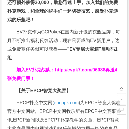
还可额外获得20,000，助您迅速上手。
加入我们的免费
扑克游戏，和全球的牌手们一起切磋技艺，感受扑克游
戏的乐趣吧！
EV扑克作为GGPoker在国内新开设的旗舰品牌，每
月不断推出福利反馈活动，现在只要成为EV新用户，达
成免费赛任务就可以获得——
“EV专属大宝箱”启动码1
组
加入EV扑克战队：
http://evpk7.com/96088
再送4
张免费门票！
【关于EPCP智竞大奖赛】
EPCP扑克中文网(
epcppk.com
)为EPCP智竞大奖赛
官方中文网站。EPCP中文网收录所有EPCP中文赛事资
讯,EPCP新闻以及EPCPT扑克教学的文章。EPCP智竞
大奖赛是国内电视游戏和娱乐领域的首屈一指的赛事品