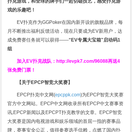
扑克游戏，和全球的牌手们一起切磋技艺，感受扑克游
戏的乐趣吧！
EV扑克作为GGPoker在国内新开设的旗舰品牌，每
月不断推出福利反馈活动，现在只要成为EV新用户，达
成免费赛任务就可以获得——
“EV专属大宝箱”启动码1
组
加入EV扑克战队：
http://evpk7.com/96088
再送4
张免费门票！
【关于EPCP智竞大奖赛】
EPCP扑克中文网(
epcppk.com
)为EPCP智竞大奖赛
官方中文网站。EPCP中文网收录所有EPCP中文赛事资
讯,EPCP新闻以及EPCPT扑克教学的文章。EPCP智竞
大奖赛是国内电视游戏和娱乐领域的首屈一指的赛事品
牌，赛事安全公正，值得参赛选手信赖，点燃了国内扑