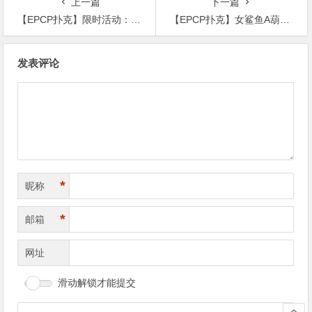
上一篇
下一篇
【EPCP扑克】限时活动：欢庆吉尼斯新纪录 德扑现金桌 iPhone 15 Pro Max 无限量赠送!
【EPCP扑克】女鲨鱼A葫芦撞四条出局的史诗级冤家牌，没能弃掉第二坚果牌恰恰证明了她有多牛Ber
文
发表评论
章
导
航
*
昵称
*
邮箱
网址
滑动解锁才能提交