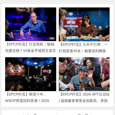
【EPCP扑克】行业危机｜输钱
【EPCP扑克】九年不打牌，一
也要交税？10条金手链得主直言
打就是第35名！她紧张到脚悬
“扛不住”，主动砍掉四分之三比
空，但全世界以为她很淡定
赛
【EPCP扑克】暌违十年，
【EPCP扑克】2026 APT台北站
WSOP再度回归亚洲！2026
| 超级豪客赛奖金创新高，美国
APL济州站6月19-28日盛大登
选手Ethan “Rampage” Yau领跑
场！
全场！