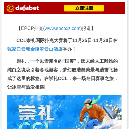
【EPCP扑克(
www.epcpxz.com
)报道】
CCL崇礼国际扑克大赛将于
11月25日-11月30日
在
张家口云瑧金陵翠云山酒店
举办
！
崇礼，一个以雪闻名的“国度”，因未经人工雕饰的
纯白之境吸引着各地游客，梦幻般浩瀚美景与踏雪飞扬
成了这里的标签。在崇礼CCL，来一场冬日赛事之旅，
让冰雪与热爱相遇!