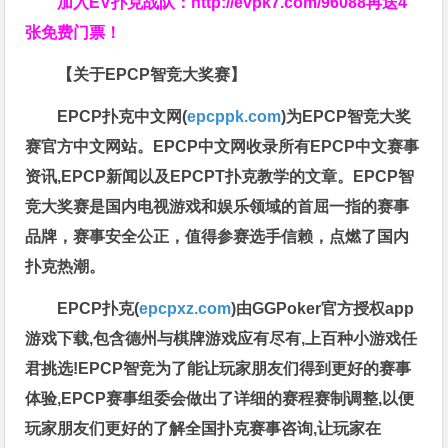
加入EV扑克战队：
http://evpk7.com/96088
再送4
张免费门票！
【关于EPCP智竞大奖赛】
EPCP扑克中文网(
epcppk.com
)为EPCP智竞大奖
赛官方中文网站。EPCP中文网收录所有EPCP中文赛事
资讯,EPCP新闻以及EPCPT扑克教学的文章。EPCP智
竞大奖赛是国内电视游戏和娱乐领域的首屈一指的赛事
品牌，赛事安全公正，值得参赛选手信赖，点燃了国内
扑克热潮。
EPCP扑克(
epcpxz.com
)由GGPoker官方授权app
游戏下载,包含德州与棋牌游戏应有尽有,上百种小游戏任
君挑选!EPCP智竞为了能让玩家朋友们得到更好的赛事
体验,EPCP赛事组委会做出了详细的赛程赛制调整,以便
玩家朋友们更好的了解全国扑克赛事咨询,让玩家在