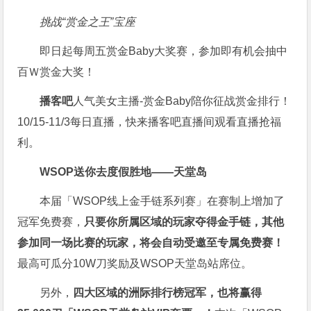
挑战“赏金之王”宝座
即日起每周五赏金Baby大奖赛，参加即有机会抽中
百Ｗ赏金大奖！
播客吧
人气美女主播-赏金Baby陪你征战赏金排行！
10/15-11/3每日直播，快来播客吧直播间观看直播抢福
利。
WSOP送你去度假胜地——天堂岛
本届「WSOP线上金手链系列赛」在赛制上增加了
冠军免费赛，
只要你所属区域的玩家夺得金手链，其他
参加同一场比赛的玩家，将会自动受邀至专属免费赛！
最高可瓜分10W刀奖励及WSOP天堂岛站席位。
另外，
四大区域的洲际排行榜冠军，也将赢得