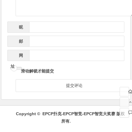
昵
*
称
邮
*
箱
网
址
滑动解锁才能提交
Copyright ©
EPCP扑克-EPCP智竞-EPCP智竞大奖赛
版权
所有.