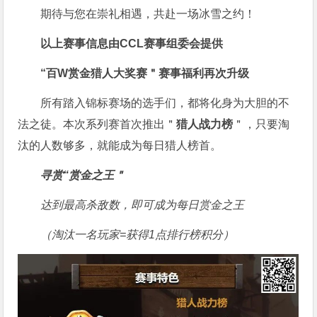
期待与您在崇礼相遇，
共赴一场冰雪之约！
以上赛事信息由CCL赛事组委会提供
“百W赏金猎人大奖赛＂
赛事福利再次升级
所有踏入锦标赛场的选手们，都将化身为大胆的不
法之徒。本次系列赛首次推出＂
猎人战力榜
＂，只要淘
汰的人数够多，就能成为每日猎人榜首。
寻赏“赏金之王＂
达到最高杀敌数，即可成为每日赏金之王
（淘汰一名玩家=获得1点排行榜积分）