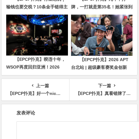
输钱也要交税？10条金手链得主
牌，一打就是第35名！她紧张到
直言“扛不住”，主动砍掉四分之
脚悬空，但全世界以为她很淡定
三比赛
【EPCP扑克】暌违十年，
【EPCP扑克】2026 APT
WSOP再度回归亚洲！2026
台北站 | 超级豪客赛奖金创新
APL济州站6月19-28日盛大登
高，美国选手Ethan
场！
“Rampage” Yau领跑全场！
上一篇
下一篇
【EPCP扑克】好一个nice fold！QQ翻牌击中set转牌就弃掉，他是如何做到的？
【EPCP扑克】真看错牌了！老哥闹出大乌龙 差点送掉ALL IN大底池……
文
发表评论
章
导
航