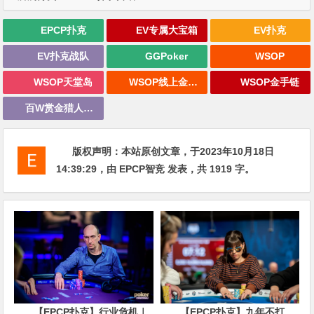
EPCP扑克
EV专属大宝箱
EV扑克
EV扑克战队
GGPoker
WSOP
WSOP天堂岛
WSOP线上金手链
WSOP金手链
百W赏金猎人大奖赛
版权声明：
本站原创文章，于2023年10月18日
14:39:29
，由
EPCP智竞
发表，共 1919 字。
【EPCP扑克】行业危机｜
【EPCP扑克】九年不打