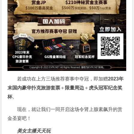
若成功在上方三场推荐赛事中夺冠，即加赠
2023年
末国内豪华扑克旅游套票
＋
限量周边
＋
虎头冠军纪念奖
杯
。
现在，就让我们一同开启这场令肾上腺素飙升的赏
金圣宴吧！
美女主播天天玩