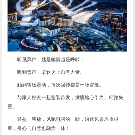
听见风声，越是驰骋越是呼啸；
嗅到雪声，柔软之上自有力量。
触到雪板震动，每次回转都是一场冒险。
与家人好友一起整装待发，摆脱地心引力、轻微失
重。
轻盈、释放，风驰电骋的一瞬，沿途风景尽收眼
底，身心与自然也融为一体！