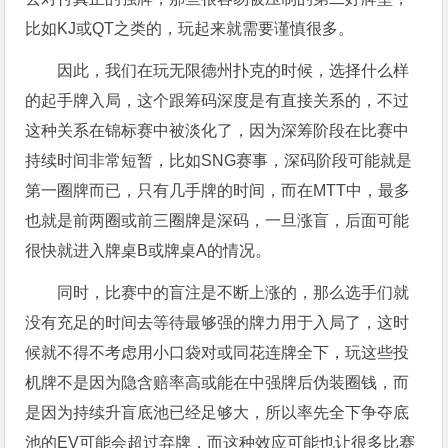
比如KJ或QT之类的，玩起来就需要谨慎很多。
因此，我们在玩无限德州扑克的时候，选择什么样
的起手牌入局，这个跟筹码深度是有直接关系的，不过
这种关系在锦标赛中被淡化了，因为深筹阶段在比赛中
持续时间非常短暂，比如SNG赛事，深码阶段可能就是
第一圈牌而已，只有几手牌的时间，而在MTT中，最多
也就是前两圈或前三圈牌是深码，一旦涨盲，后面可能
很快就进入牌桌B或牌桌A的情况。
同时，比赛中的盲注是不断上涨的，那么选手们就
没有充足的时间去等待最够强的牌力用于入局了，这时
候就不得不考虑用小口袋对或同花连牌全下，玩这些投
机牌不是因为隐含赔率高或能在中强牌后伪装圈钱，而
是因为持续升盲底池已经足够大，所以率先全下争夺底
池的EV可能会超过弃牌，而这种效应可能也让很多比赛