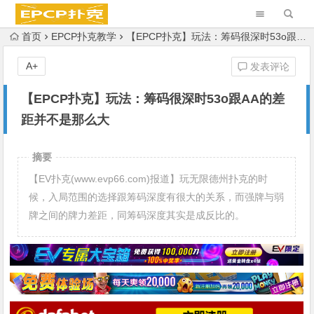
首页
EPCP扑克教学
【EPCP扑克】玩法：筹码很深时53o跟AA的差距并不是那么大
A+
发表评论
【EPCP扑克】玩法：筹码很深时53o跟AA的差
距并不是那么大
摘要
【EV扑克(www.evp66.com)报道】玩无限德州扑克的时
候，入局范围的选择跟筹码深度有很大的关系，而强牌与弱
牌之间的牌力差距，同筹码深度其实是成反比的。