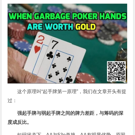
这个原理叫“起手牌第一原理”，我们在文章开头有提
过：
强起手牌与弱起手牌之间的牌力差距，与筹码的深
度成反比。
短码状态下，AA与53o单挑，AA有明显优势，原因