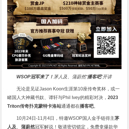
WSOP冠军来了！
茅人及、蒲蔚然“
播客吧
”开讲
无论是见证Jason Koon生涯第10座传奇奖杯，或一
睹国人大神藏书奴、谭轩与Phil Ivey的精彩对决，
2023
Triton传奇扑克蒙特卡洛站
通通都在
播客吧
。
10月24日-11月4日，特邀WSOP国人金手链得主
茅
人及
、
蒲蔚然
冠军解说！敬请密切锁定，免费拿爆款华