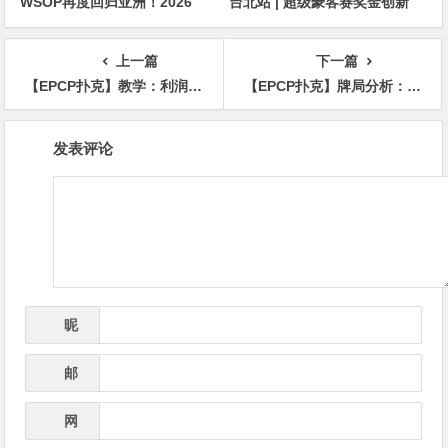
WSOP再度回归亚洲！2026
台北站 | 超级豪客赛奖金创新
APL济州站6月19-28日盛大登
高，美国选手Ethan
场！
“Rampage” Yau领跑全场！
上一篇
下一篇
【EPCP扑克】教学：利润最高的玩法并非GTO，懂得与对手交换错误才是
【EPCP扑克】牌局分析：耍流氓了
文
发表评论
章
导
航
昵
*
称
邮
*
箱
网