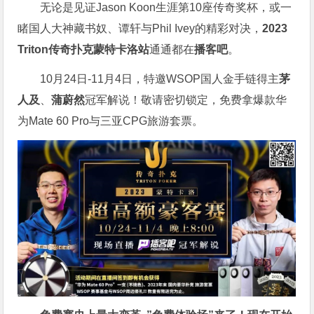
无论是见证Jason Koon生涯第10座传奇奖杯，或一
睹国人大神藏书奴、谭轩与Phil Ivey的精彩对决，
2023
Triton传奇扑克蒙特卡洛站
通通都在
播客吧
。
10月24日-11月4日，特邀WSOP国人金手链得主
茅
人及
、
蒲蔚然
冠军解说！敬请密切锁定，免费拿爆款华
为Mate 60 Pro与三亚CPG旅游套票。