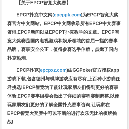
【关于EPCP智竞大奖赛】
EPCP扑克中文网(
epcppk.com
)为EPCP智竞大奖
赛官方中文网站。EPCP中文网收录所有EPCP中文赛事
资讯,EPCP新闻以及EPCPT扑克教学的文章。EPCP智
竞大奖赛是国内电视游戏和娱乐领域的首屈一指的赛事
品牌，赛事安全公正，值得参赛选手信赖，点燃了国内
扑克热潮。
EPCP扑克(
epcpxz.com
)由GGPoker官方授权app
游戏下载,包含德州与棋牌游戏应有尽有,上百种小游戏任
君挑选!EPCP智竞为了能让玩家朋友们得到更好的赛事
体验,EPCP赛事组委会做出了详细的赛程赛制调整,以便
玩家朋友们更好的了解全国扑克赛事咨询,让玩家在
EPCP智竞大奖赛中可以不断的进行欢乐无比的棋牌挑
战!