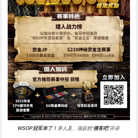
WSOP冠军来了！
茅人及、蒲蔚然“
播客吧
”开讲