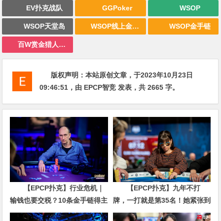
EV扑克战队
GGPoker
WSOP
WSOP天堂岛
WSOP线上金手链
WSOP金手链
百W赏金猎人大奖赛
版权声明：
本站原创文章，于2023年10月23日
09:46:51
，由
EPCP智竞
发表，共 2665 字。
【EPCP扑克】行业危机｜
【EPCP扑克】九年不打
输钱也要交税？10条金手链得主
牌，一打就是第35名！她紧张到
直言“扛不住”，主动砍掉四分之
脚悬空，但全世界以为她很淡定