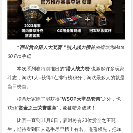
“百W赏金猎人大奖赛＂
猎人战力榜首
加赠华为Mate
60 Pro手机
本次系列赛特别推出的“
猎人战力榜
”也激起许多玩家
斗志，淘汰1人=获得1点排行榜积分，淘汰最多人的就是
当日榜首。
榜首玩家除了能获得
“WSOP天堂岛套票
”之外，也
获颁“
赏金之王荣誉徽章
”，象征猎杀成就！
比赛一直到11月6日，届时将有23位赏金之王诞
生，期待看到国人选手尽早榜上有名、遥遥领先，把加