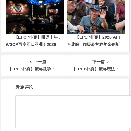
三比赛
【EPCP扑克】暌违十年，
【EPCP扑克】2026 APT
WSOP再度回归亚洲！2026
台北站 | 超级豪客赛奖金创新
APL济州站6月19-28日盛大登
高，美国选手Ethan
场！
“Rampage” Yau领跑全场！
上一篇
下一篇
【EPCP扑克】策略教学：翻牌圈击中顶对后 别再只做持续下注啦！
【EPCP扑克】策略玩法：想要正确游戏 后门同花/顺子，这5个技巧不能错过！
文
发表评论
章
导
航