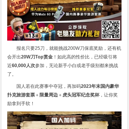
报名只要25刀，就能挑战200W刀保底奖励，还有机
会开出
20W刀Top赏金
！如此高的性价比，已经吸引将
近
60,000人次
参加，无论新手小白或老手级别都来挑战
了。
国人若在此赛事中夺冠，再加码
2023年末国内豪华
扑克旅游套票
＋
限量周边
＋
虎头冠军纪念奖杯
，让你奖
励拿到手软！