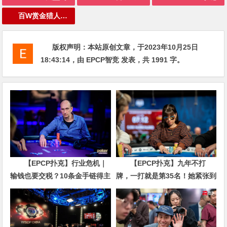
百W赏金猎人大奖赛
版权声明：
本站原创文章，于2023年10月25日
18:43:14
，由
EPCP智竞
发表，共 1991 字。
【EPCP扑克】行业危机｜
【EPCP扑克】九年不打
输钱也要交税？10条金手链得主
牌，一打就是第35名！她紧张到
直言“扛不住”，主动砍掉四分之
脚悬空，但全世界以为她很淡定
三比赛