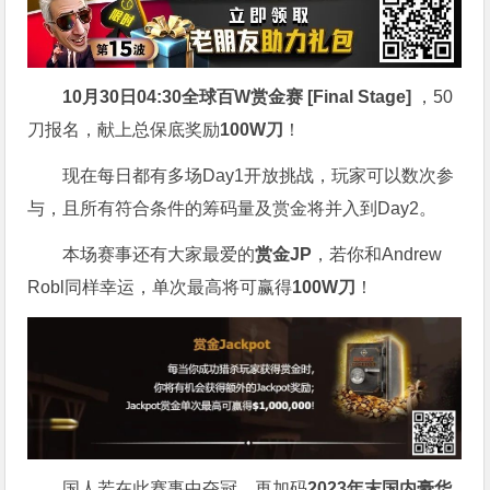
10月30日04:30
全球百W赏金赛 [Final Stage]
，50
刀报名，献上总保底奖励
100W刀
！
现在每日都有多场Day1开放挑战，玩家可以数次参
与，且所有符合条件的筹码量及赏金将并入到Day2。
本场赛事还有大家最爱的
赏金JP
，若你和Andrew
Robl同样幸运，单次最高将可赢得
100W刀
！
国人若在此赛事中夺冠，再加码
2023年末国内豪华