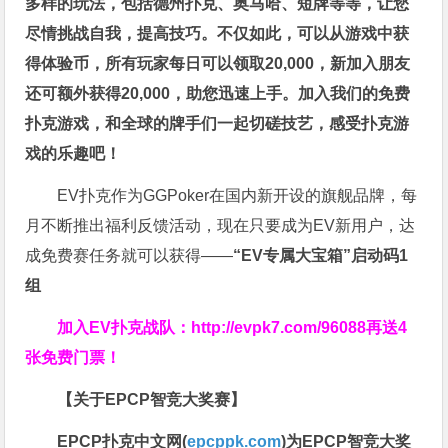
多样的玩法，包括德州扑克、奥马哈、短牌等等，让您
尽情挑战自我，提高技巧。不仅如此，
可以从游戏中获
得体验币，所有玩家每日可以领取20,000，新加入朋友
还可额外获得20,000，助您迅速上手。
加入我们的免费
扑克游戏，和全球的牌手们一起切磋技艺，感受扑克游
戏的乐趣吧！
EV扑克作为GGPoker在国内新开设的旗舰品牌，每
月不断推出福利反馈活动，现在只要成为EV新用户，达
成免费赛任务就可以获得——
“EV专属大宝箱”启动码1
组
加入EV扑克战队：
http://evpk7.com/96088
再送4
张免费门票！
【关于EPCP智竞大奖赛】
EPCP扑克中文网(
epcppk.com
)为EPCP智竞大奖