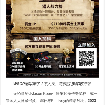
WSOP冠军来了！
茅人及、蒲蔚然“
播客吧
”开讲
无论是见证Jason Koon生涯第10座传奇奖杯，或一
睹国人大神藏书奴、谭轩与Phil Ivey的精彩对决，
2023