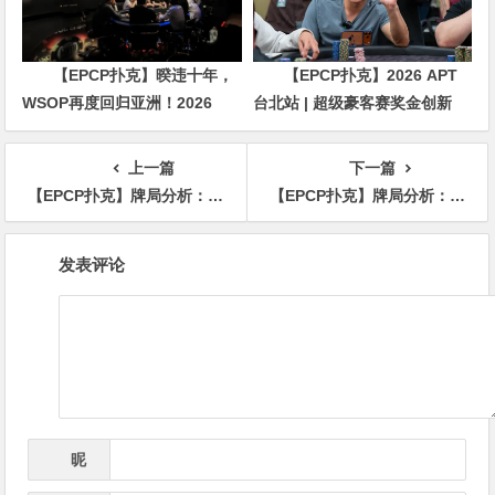
【EPCP扑克】暌违十年，
【EPCP扑克】2026 APT
WSOP再度回归亚洲！2026
台北站 | 超级豪客赛奖金创新
APL济州站6月19-28日盛大登
高，美国选手Ethan
场！
“Rampage” Yau领跑全场！
上一篇
下一篇
【EPCP扑克】牌局分析：一个重大的sizing tell
【EPCP扑克】牌局分析：3BP，没位置，深后手，QQ怎么玩
文
发表评论
章
导
航
昵