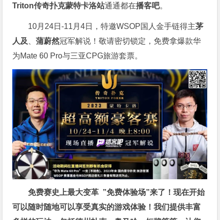
Triton传奇扑克蒙特卡洛站
通通都在
播客吧
。
10月24日-11月4日，特邀WSOP国人金手链得主
茅
人及
、
蒲蔚然
冠军解说！敬请密切锁定，免费拿爆款华
为Mate 60 Pro与三亚CPG旅游套票。
免费赛史上最大变革
”免费体验场”来了！
现在开始
可以随时随地可以享受真实的游戏体验！我们提供丰富