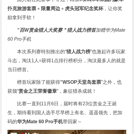
扑克旅游套票
＋
限量周边
＋
虎头冠军纪念奖杯
，让你奖
励拿到手软！
“百W赏金猎人大奖赛＂
猎人战力榜首
加赠华为Mate
60 Pro手机
本次系列赛特别推出的“
猎人战力榜
”也激起许多玩家
斗志，淘汰1人=获得1点排行榜积分，淘汰最多人的就是
当日榜首。
榜首玩家除了能获得
“WSOP天堂岛套票
”之外，也
获颁“
赏金之王荣誉徽章
”，象征猎杀成就！
比赛一直到11月6日，届时将有23位赏金之王诞
生，期待看到国人选手尽早榜上有名、遥遥领先，把加
码的
华为Mate 60 Pro手机
带回家～