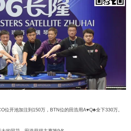
CO位开池加注到150万，BTN位的田浩用A♥Q♣全下330万。
中更大的同花，田浩获得主赛第9名。