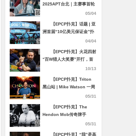
2025APT台北｜主赛事首轮
火爆开赛！542人参赛！中
05/04
国台湾选手Wu Chun Yu领
【EPCP扑克】话题 | 亚
跑A组！
洲首届“10亿美元保证金”扑
克盛宴落地澳门
04/04
【EPCP扑克】火花四射
“百W猎人大奖赛”开打，首
创猎人榜冠军狂送华为Mate
10/13
60 Pro！
【EPCP扑克】Triton
黑山站 | Mike Watson 一周
连夺两场Turbo赛事冠军 ，
05/31
达成 Triton 第七冠！
【EPCP扑克】The
Hendon Mob传奇牌手
Casey Kastle去世
05/31
【EPCP扑克】“我”是高