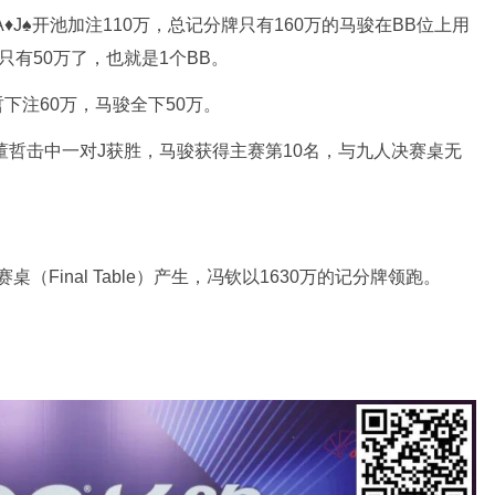
♦J♠开池加注110万，总记分牌只有160万的马骏在BB位上用
手只有50万了，也就是1个BB。
哲下注60万，马骏全下50万。
，董哲击中一对J获胜，马骏获得主赛第10名，与九人决赛桌无
桌（Final Table）产生，冯钦以1630万的记分牌领跑。