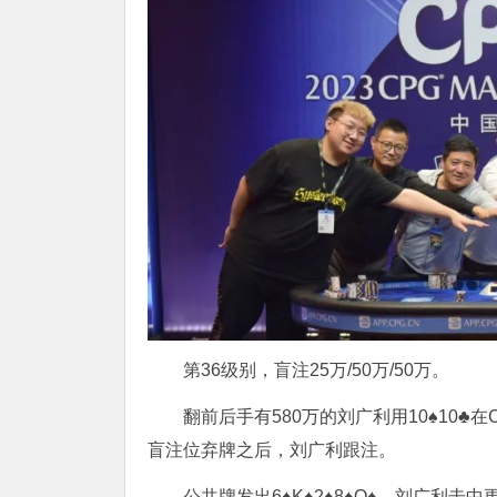
第36级别，盲注25万/50万/50万。
翻前后手有580万的刘广利用10♠10♣在
盲注位弃牌之后，刘广利跟注。
公共牌发出6♠K♠2♠8♠Q♠，刘广利击