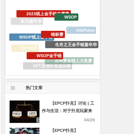
WSOP
锦标赛
WSOP线上金手链
GGPoker
生肖之王金手链嘉年华
WSOP金手链
WCOOP
百W赏金猎人大奖赛
APT亚洲扑克巡回赛
GoG黄金游戏
热门文章
【EPCP扑克】讨论 | 工
作与生活：对于扑克玩家来
说，它们是否兼容？
04/29
【EPCP扑克】