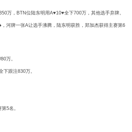
350万，BTN位陆东明用A♥10♥全下700万，其他选手弃牌。
♦A♣，河牌一张A让选手沸腾，陆东明获胜，郑加杰获得主赛第6
/80万。
全下跟注830万。
赛第5名。