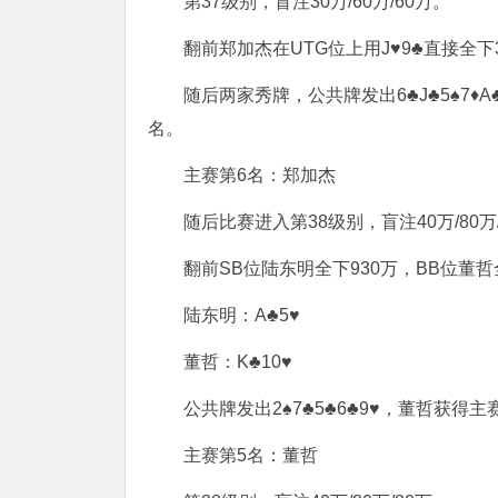
第37级别，盲注30万/60万/60万。
翻前郑加杰在UTG位上用J♥9♣直接全下
随后两家秀牌，公共牌发出6♣J♣5♠7
名。
主赛第6名：郑加杰
随后比赛进入第38级别，盲注40万/80万
翻前SB位陆东明全下930万，BB位董哲
陆东明：A♣5♥
董哲：K♣10♥
公共牌发出2♠7♣5♣6♣9♥，董哲获得主
主赛第5名：董哲