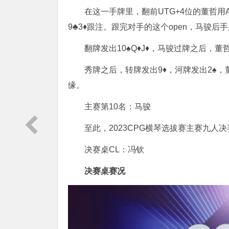
在这一手牌里，翻前UTG+4位的董哲用A
9♣3♦跟注。跟完对手的这个open，马骏后
翻牌发出10♠Q♦J♦，马骏过牌之后，董
秀牌之后，转牌发出9♦，河牌发出2♠
缘。
主赛第10名：马骏
至此，2023CPG横琴选拔赛主赛九人决赛
决赛桌CL：冯钦
决赛桌赛况