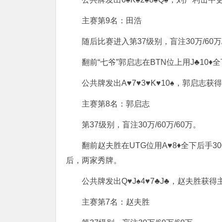
主赛第9名：田浩
随后比赛进入第37级别，盲注30万/60万
翻前“七爷”郭启志在BTN位上用J♣10♦
公共牌发出A♥7♥3♥K♥10♠，郭启志获
主赛第8名：郭启志
第37级别，盲注30万/60万/60万。
翻前赵夫胜在UTG位用A♥8♦全下后手30
后，两家秀牌。
公共牌发出Q♥J♠4♥7♣J♣，赵夫胜获得
主赛第7名：赵夫胜