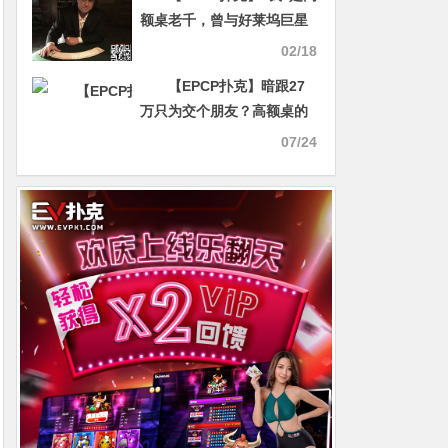
额桌老千，曾与好莱坞巨星
做局骗了半个娱乐圈
02/18
【EPCP扑克】暗跟27
万只为交个朋友？高额桌的
潜规则：和老板打牌，技术
07/24
过硬不如“情商在线”