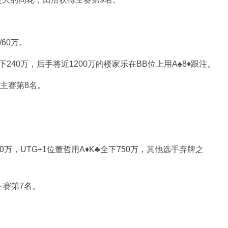
/60万。
全下240万，后手将近1200万的楼家乐在BB位上用A♠8♦跟注。
得主赛第8名。
0万，UTG+1位董哲用A♦K♣全下750万，其他选手弃牌之
主赛第7名。