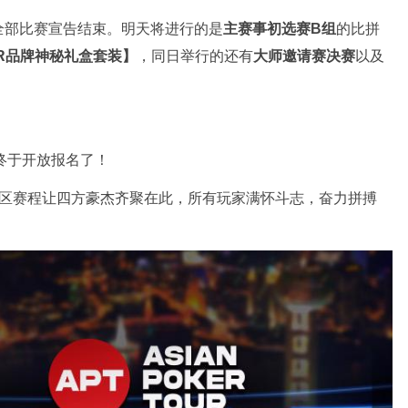
全部比赛宣告结束。明天将进行的是
主赛事初选赛B组
的比拼
ER品牌神秘礼盒套装】
，同日举行的还有
大师邀请赛决赛
以及
终于开放报名了！
区赛程让四方豪杰齐聚在此，所有玩家满怀斗志，奋力拼搏