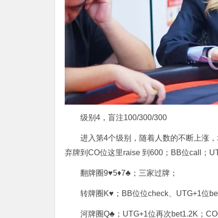
级别4，盲注100/300/300
进入第4个级别，随着人数的不断上涨，场
弃牌到CO位这里raise 到600；BB位call；UT
翻牌圈9♥5♦7♣；三家过牌；
转牌圈K♥；BB位位check、UTG+1位bet1
河牌圈Q♣；UTG+1位再次bet1.2K；CO