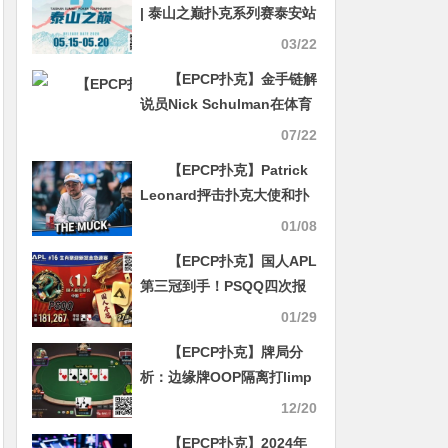
| 泰山之巅扑克系列赛泰安站
各项事宜全部办结，荣誉与
03/22
奖励悉数送达！
【EPCP扑克】金手链解
说员Nick Schulman在体育
广播节目中谈扑克到底是不
07/22
是赌博 自己曾参加茉莉的牌
【EPCP扑克】Patrick
局
Leonard抨击扑克大使和扑
克网站无作为 Phil Galfond
01/08
因签约JustinBonomo而陷
【EPCP扑克】国人APL
入舆论漩涡
第三冠到手！PSQQ四次报
名，FT最短码上演绝命大逆
01/29
转
【EPCP扑克】牌局分
析：边缘牌OOP隔离打limp
鱼的套路学会了吗？
12/20
【EPCP扑克】2024年