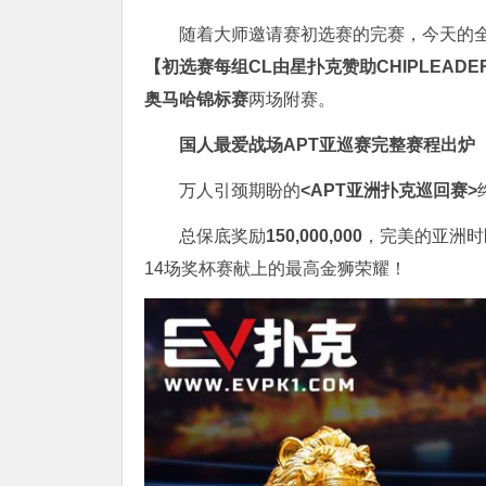
随着大师邀请赛初选赛的完赛，今天的
【初选赛每组CL由星扑克赞助CHIPLEAD
奥马哈锦标赛
两场附赛。
国人最爱战场
APT亚巡赛完整赛程出炉
万人引颈期盼的
<APT亚洲扑克巡回赛>
总保底奖励
150,000,000
，完美的亚洲时
14场奖杯赛献上的最高金狮荣耀！