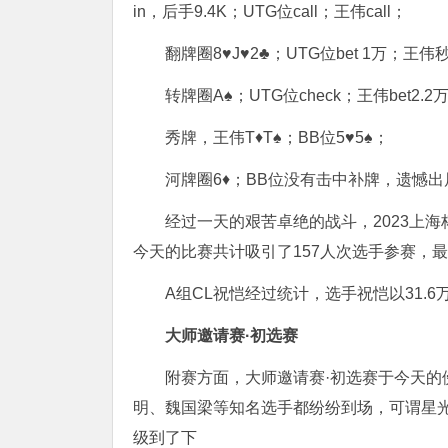
in，后手9.4K；UTG位call；王伟call；
翻牌圈8♥J♥2♣；UTG位bet 1万；王伟秒c
转牌圈A♠；UTG位check；王伟bet2.2
秀牌，王伟T♦T♠；BB位5♥5♠；
河牌圈6♦；BB位没有击中补牌，遗憾
经过一天的艰苦卓绝的战斗，2023上海
今天的比赛共计吸引了157人次选手参赛，
A组CL祝恺
经过统计，选手祝恺以31.
大师邀请赛·初选赛
附赛方面，大师邀请赛·初选赛于今天的
明、魏国梁等知名选手都纷纷到场，可谓星光
级到了下