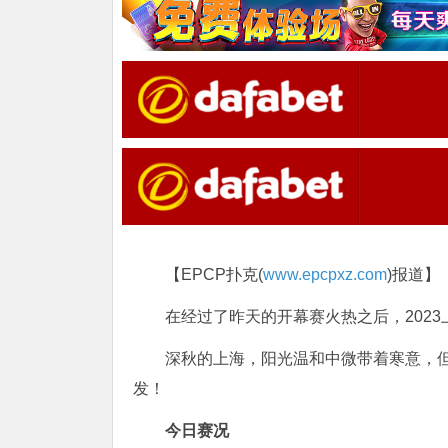
【EPCP扑克(
www.epcpxz.com
)报道】
在经过了昨天的开幕赛火热之后，202
深秋的上海，阳光温和中微带着寒意，
发！
今日赛况