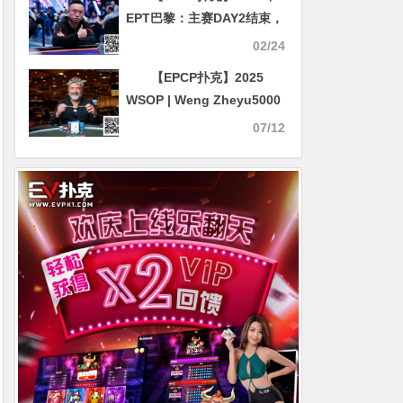
EPT巴黎：主赛DAY2结束，
中国军团7人晋级！国人
02/24
Ruida Lin 41.9万记分排在
【EPCP扑克】2025
第23位
WSOP | Weng Zheyu5000
美元超级快速赏金赛获得第
07/12
三名