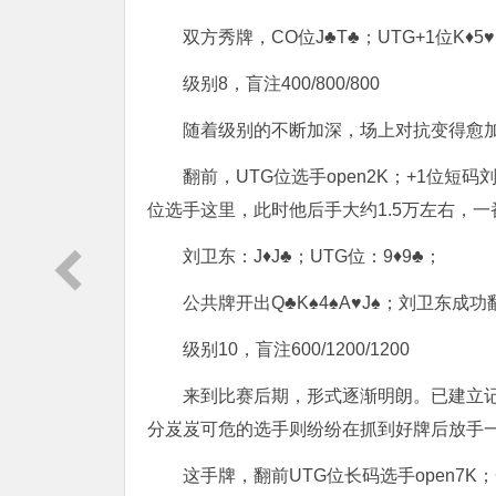
双方秀牌，CO位J♣T♣；UTG+1位K♦
级别8，盲注400/800/800
随着级别的不断加深，场上对抗变得愈
翻前，UTG位选手open2K；+1位短码刘
位选手这里，此时他后手大约1.5万左右，一
刘卫东：J♦J♣；UTG位：9♦9♣；
公共牌开出Q♣K♠4♠A♥J♠；刘卫东成功
级别10，盲注600/1200/1200
来到比赛后期，形式逐渐明朗。已建立
分岌岌可危的选手则纷纷在抓到好牌后放手
这手牌，翻前UTG位长码选手open7K；一