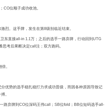
5♥；CO位顺子成功收池。
加激烈。这手牌，发生在第8级别临近结束。
卫东直接all-in 1.1万；之后的选手一路弃牌，行动回到UTG
番思考后果断决定call注；双方跑码。
翻倍。
记分优势的选手稳扎稳打力求成功晋级，而因各种原因导致记
一搏。
路弃牌到CO位深码王伟call；SB位fold；BB位短码选手all-