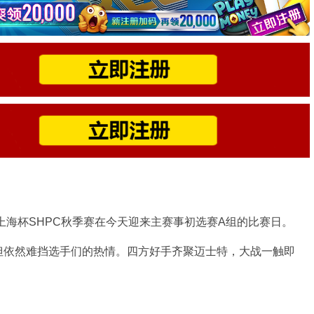
3上海杯SHPC秋季赛在今天迎来主赛事初选赛A组的比赛日。
但依然难挡选手们的热情。四方好手齐聚迈士特，大战一触即