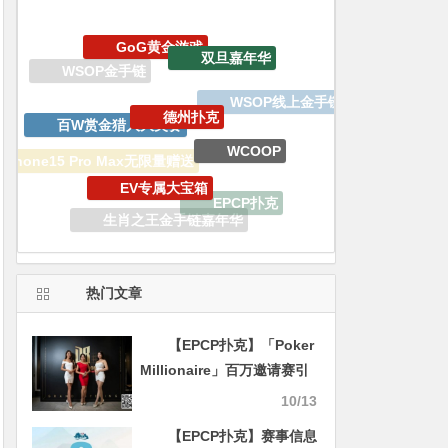
德州扑克
百W赏金猎人大奖赛
WCOOP
EV专属大宝箱
iPhone15 Pro Max无限量赠送
EPCP扑克
生肖之王金手链嘉年华
EV扑克
APT亚洲扑克巡回赛
热门文章
【EPCP扑克】「Poker
Millionaire」百万邀请赛引
爆亚洲扑克圈！
10/13
【EPCP扑克】赛事信息