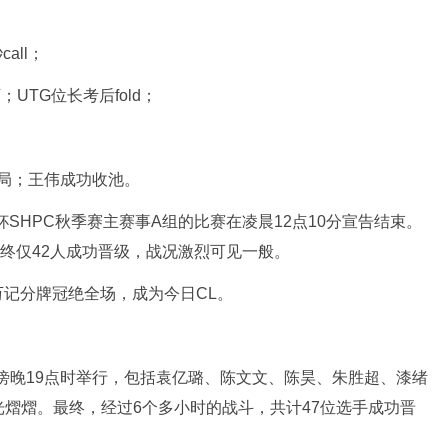
all；
万；UTG位长考后fold；
出局；王伟成功收池。
杯SHPC秋季赛主赛事A组的比赛在凌晨12点10分宣告结束。
最终仅42人成功晋级，战况激烈可见一般。
6万记分牌冠绝全场，成为今日CL。
傍晚19点时举行，包括袁亿璐、陈文文、陈昊、朱胜超、漆绪
熠熠。最终，经过6个多小时的战斗，共计47位选手成功晋