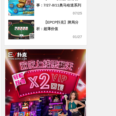
事：7/27-8/11奥马哈迷系列
赛 1000万保底奖励 1M保底
07/25
神秘赏金主赛事
【EPCP扑克】牌局分
析：超薄价值
01/27