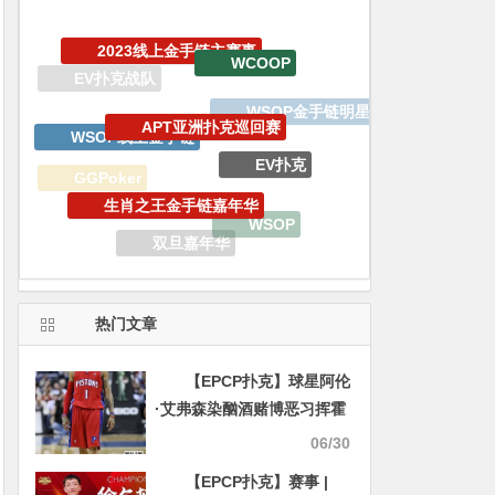
APT亚洲扑克巡回赛
WSOP线上金手链
EV扑克
生肖之王金手链嘉年华
GGPoker
WSOP
双旦嘉年华
iPhone15 Pro Max无限量赠送
德州扑克
热门文章
【EPCP扑克】球星阿伦
·艾弗森染酗酒赌博恶习挥霍
2亿收入后，迎来人生下半场
06/30
的机会
【EPCP扑克】赛事 |