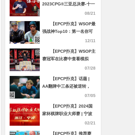
2023CPG®三亚总决赛-十一
周年纪念赛冠军诞生！
08/21
【EPCP扑克】WSOP最
强战神Top10：第一名你可
能不喜欢，却不服不行
12/11
【EPCP扑克】WSOP主
赛冠军在比赛中查看模拟
器，到底算不算作弊？
07/28
【EPCP扑克】话题 |
AA翻牌中三条还被逆转，
WSOP上极其糟糕的冤家牌
07/05
【EPCP扑克】2024国
家杯棋牌职业大师赛 | 宁波
站赛程时间公布
02/21
【EPCP扑克】推荐赛