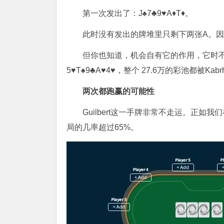
第一次发出了：J♠7♣9♥A♦T♦。
此时没有发出的牌堆里只剩下两张A。因此
但你也知道，机会自有它的作用，它时不
5♥T♠9♣A♥4♥，整个 27.6万的彩池都被Kab
两次都跑赢的可能性
Guilbert这一手牌非常不走运。正
局的几率超过65%。