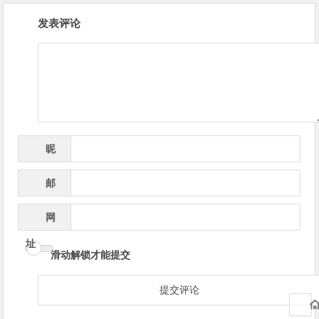
文
发表评论
章
导
航
昵
*
称
邮
*
箱
网
址
滑动解锁才能提交