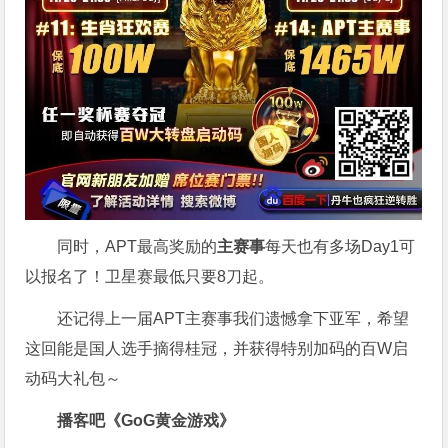
同时，APT最高奖励的
主赛事
每天也有多场Day1可
以报名了！卫星赛最低只要8刀起。
还记得上一届APT主赛事我们遗憾拿下亚军，希望
这回能是国人选手摘得桂冠，并获得特别加码的百W启
动码大礼包～
播客吧
《GoG黄金游戏》