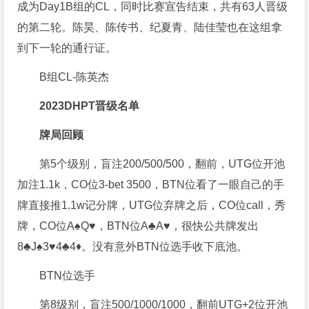
成为Day1B组的CL，同时比赛宣告结束，共有63人晋级
的第二轮。陈昊、陈传书、纪夏青、陆佳莹也在这组拿
到下一轮的通行证。
B组CL-陈英杰
2023DHPT
晋级名单
牌局回顾
第5个级别，盲注200/500/500，翻前，UTG位开池
加注1.1k，CO位3-bet 3500，BTN位看了一眼自己的手
牌直接推1.1w记分牌，UTG位弃牌之后，CO位call，秀
牌，CO位A♠️Q♥️，BTN位A♣️A♥️，很快公共牌发出
8♣️J♠️3♥️4♣️4♦️。没有意外BTN位选手收下底池。
BTN位选手
第8级别，盲注500/1000/1000，翻前UTG+2位开池