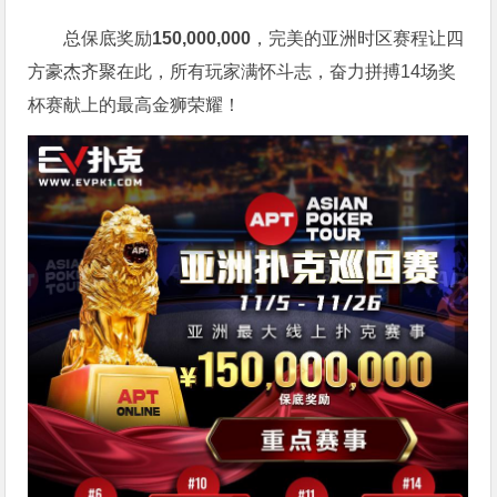
总保底奖励
150,000,000
，完美的亚洲时区赛程让四
方豪杰齐聚在此，所有玩家满怀斗志，奋力拼搏14场奖
杯赛献上的最高金狮荣耀！