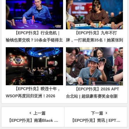
【EPCP扑克】行业危机｜
【EPCP扑克】九年不打
输钱也要交税？10条金手链得主
牌，一打就是第35名！她紧张到
直言“扛不住”，主动砍掉四分之
脚悬空，但全世界以为她很淡定
三比赛
【EPCP扑克】暌违十年，
【EPCP扑克】2026 APT
WSOP再度回归亚洲！2026
台北站 | 超级豪客赛奖金创新
APL济州站6月19-28日盛大登
高，美国选手Ethan
场！
“Rampage” Yau领跑全场！
上一篇
下一篇
【EPCP扑克】南通Black Jack丨开业盛典百万赛 定档11月23日-27日 保底奖励108W 冠军保底宝马320LiM运动套装
【EPCP扑克】简讯 | EPT公布2024年五个站点的赛程；巴黎和塞浦路斯回归