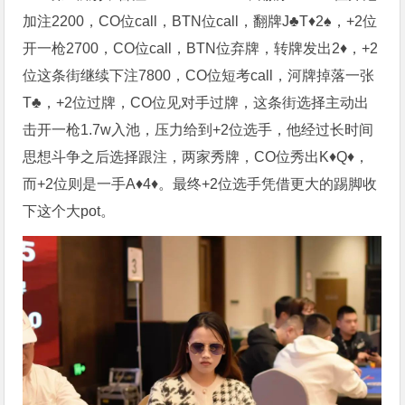
加注2200，CO位call，BTN位call，翻牌J♣️T♦️2♠️，+2位
开一枪2700，CO位call，BTN位弃牌，转牌发出2♦️，+2
位这条街继续下注7800，CO位短考call，河牌掉落一张
T♣️，+2位过牌，CO位见对手过牌，这条街选择主动出
击开一枪1.7w入池，压力给到+2位选手，他经过长时间
思想斗争之后选择跟注，两家秀牌，CO位秀出K♦️Q♦️，
而+2位则是一手A♦️4♦️。最终+2位选手凭借更大的踢脚收
下这个大pot。