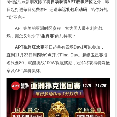
5日起活跃新朋友除了将
自
动获得APT赛事席位
之外，即
日起打进每日免费赛FT还送
幸运礼包启动码
，给你好礼
“奖”不完～
APT完美的亚洲时区赛程，实为国人最有利的战
场，那怎又能少了“
生肖赛
”的加持呢？
APT生肖狂欢赛
即日起共有四场Day1可以参加，一
直到11月23日周四晚9点开打Final Day。超级卫星赛报
名只要80，就能挑战100W保底奖励，冠军将获得特殊徽
章及APT黑狮奖杯。