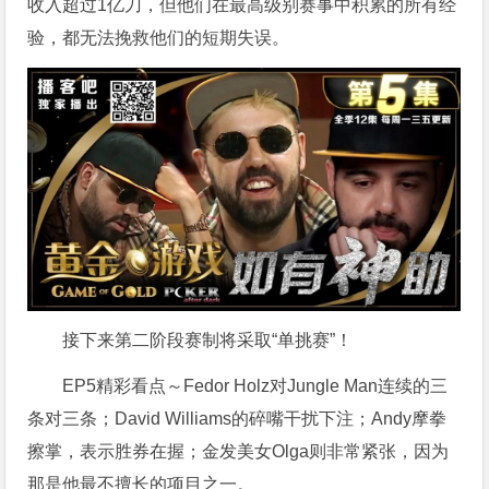
收入超过1亿刀，但他们在最高级别赛事中积累的所有经
验，都无法挽救他们的短期失误。
接下来第二阶段赛制将采取“单挑赛”！
EP5精彩看点～Fedor Holz对Jungle Man连续的三
条对三条；David Williams的碎嘴干扰下注；Andy摩拳
擦掌，表示胜券在握；金发美女Olga则非常紧张，因为
那是他最不擅长的项目之一。