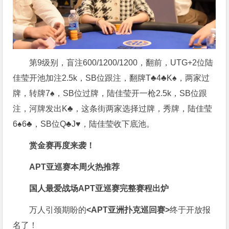
第9级别，盲注600/1200/1200，翻前，UTG+2位陆
佳莹开池加注2.5k，SB位跟注，翻牌T♣️4♣️K♠️，两家过
牌，转牌7♠️，SB位过牌，陆佳莹开一枪2.5k，SB位跟
注，河牌发出K♣️，这条街两家选择过牌，秀牌，陆佳莹
6♠️6♣️，SB位Q♣️J♥️，陆佳莹收下底池。
赏金赛再度来袭！
APT亚巡赛本周火热推荐
国人最爱战场
APT亚巡赛完整赛程出炉
万人引颈期盼的
<APT亚洲扑克巡回赛>
终于开放报
名了！