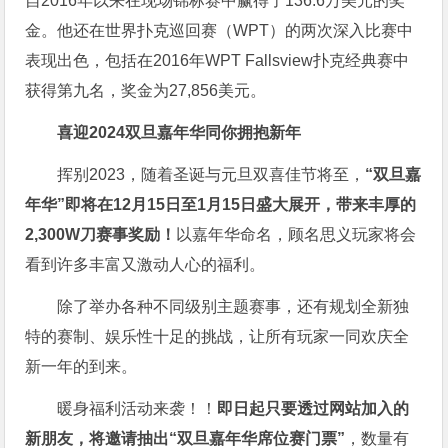
自2016年以来在现场锦标赛中赢得了136.6万美元的奖
金。他还在世界扑克巡回赛（WPT）的两次深入比赛中
表现出色，包括在2016年WPT Fallsview扑克经典赛中
获得第九名，奖金为27,856美元。
喜迎2024
双旦嘉年华同你拥抱新年
挥别2023，随着圣诞与元旦双喜佳节将至，
“双旦嘉
年华”即将在12月15日至1月15日盛大展开，带来丰厚的
2,300W刀赛事奖励！
以嘉年华命名，顾名思义玩家将会
看到许多丰富又激动人心的福利。
除了举办各种不同级别主题赛事，还有规划全新独
特的赛制、娱乐性十足的挑战，让所有玩家一同欢庆全
新一年的到来。
暖身福利活动来袭！！
即日起只要透过网站加入的
新朋友，将邀请抽出“双旦嘉年华席位赛门票”
，数量有