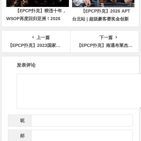
【EPCP扑克】暌违十年，
【EPCP扑克】2026 APT
WSOP再度回归亚洲！2026
台北站 | 超级豪客赛奖金创新
APL济州站6月19-28日盛大登
高，美国选手Ethan
场！
“Rampage” Yau领跑全场！
上一篇
下一篇
【EPCP扑克】2023国家杯武汉站 | 酒店预订流程及交通指南
【EPCP扑克】南通布莱杰 | 百万赛圆满落幕 无锡小将朱易文战胜保翔荣登冠军宝座！
文
发表评论
章
导
航
昵
*
称
邮