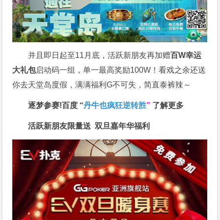
并且即日起至11月底，活跃新朋友再加赠
百W幸运
大礼包
启动码一组，单一最高奖励100W！看戏之余还送
你去天堂岛度假，满满福利G不可失，简直泰裤辣～
逐梦参赛!百度 “
丹牛也疯狂逆转胜
”
了解更多
活跃新朋友限量送
双旦嘉年华福利