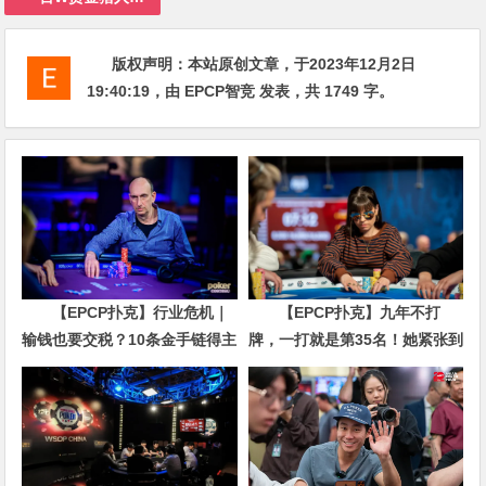
版权声明：
本站原创文章，于2023年12月2日
19:40:19
，由
EPCP智竞
发表，共 1749 字。
【EPCP扑克】行业危机｜
【EPCP扑克】九年不打
输钱也要交税？10条金手链得主
牌，一打就是第35名！她紧张到
直言“扛不住”，主动砍掉四分之
脚悬空，但全世界以为她很淡定
三比赛