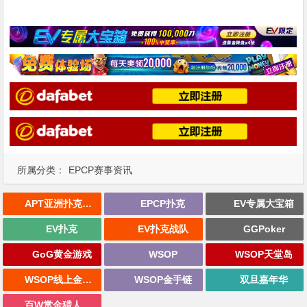
所属分类：
EPCP赛事资讯
APT亚洲扑克巡回赛
EPCP扑克
EV专属大宝箱
EV扑克
EV扑克战队
GGPoker
GoG黄金游戏
WSOP
WSOP天堂岛
WSOP线上金手链
WSOP金手链
双旦嘉年华
百W赏金猎人大奖赛