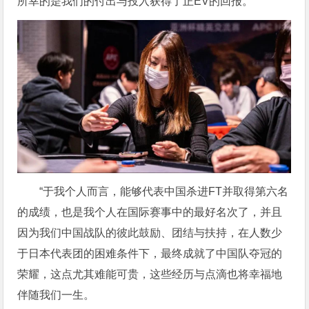
所幸的是我们的付出与投入获得了正EV的回报。”
“于我个人而言，能够代表中国杀进FT并取得第六名
的成绩，也是我个人在国际赛事中的最好名次了，并且
因为我们中国战队的彼此鼓励、团结与扶持，在人数少
于日本代表团的困难条件下，最终成就了中国队夺冠的
荣耀，这点尤其难能可贵，这些经历与点滴也将幸福地
伴随我们一生。