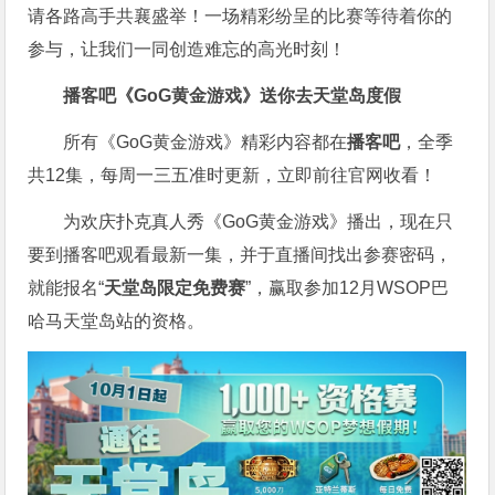
请各路高手共襄盛举！一场精彩纷呈的比赛等待着你的
参与，让我们一同创造难忘的高光时刻！
播客吧
《GoG黄金游戏》
送你去天堂岛度假
所有《GoG黄金游戏》精彩内容都在
播客吧
，全季
共12集，每周一三五准时更新，立即前往官网收看！
为欢庆扑克真人秀《GoG黄金游戏》播出，现在只
要到播客吧观看最新一集，并于直播间找出参赛密码，
就能报名“
天堂岛限定免费赛
”，赢取参加12月WSOP巴
哈马天堂岛站的资格。