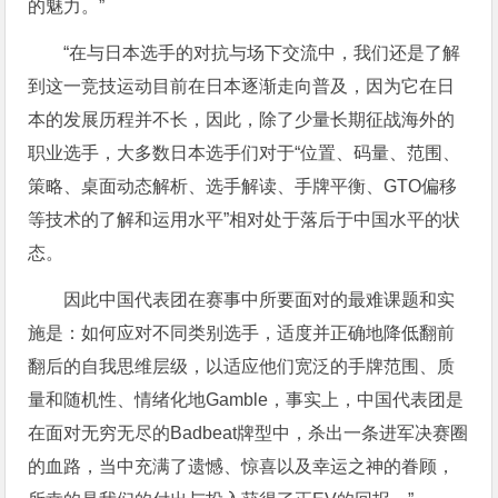
的魅力。”
“在与日本选手的对抗与场下交流中，我们还是了解
到这一竞技运动目前在日本逐渐走向普及，因为它在日
本的发展历程并不长，因此，除了少量长期征战海外的
职业选手，大多数日本选手们对于“位置、码量、范围、
策略、桌面动态解析、选手解读、手牌平衡、GTO偏移
等技术的了解和运用水平”相对处于落后于中国水平的状
态。
因此中国代表团在赛事中所要面对的最难课题和实
施是：如何应对不同类别选手，适度并正确地降低翻前
翻后的自我思维层级，以适应他们宽泛的手牌范围、质
量和随机性、情绪化地Gamble，事实上，中国代表团是
在面对无穷无尽的Badbeat牌型中，杀出一条进军决赛圈
的血路，当中充满了遗憾、惊喜以及幸运之神的眷顾，