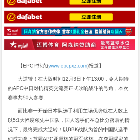
【EPCP扑克(
www.epcpxz.com
)报道】
大逆转！在大阪时间12月3日下午13:00，令人期待
的APC中日对抗精英交流赛正式吹响战斗的号角，本次
赛事共50人参赛。
而比赛一开始日本队选手利用主场优势就在人数上
以5:1大幅度领先中国队，国人选手们在总比分落后的情
况下，最终完成大逆转！以BBK战队为首的中国队选手
们成功拿下首届APC亚洲杯的冠军奖杯，在夺冠喝彩的