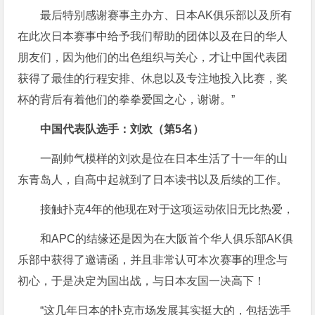
最后特别感谢赛事主办方、日本AK俱乐部以及所有
在此次日本赛事中给予我们帮助的团体以及在日的华人
朋友们，因为他们的出色组织与关心，才让中国代表团
获得了最佳的行程安排、休息以及专注地投入比赛，奖
杯的背后有着他们的拳拳爱国之心，谢谢。”
中国代表队选手：刘欢（第5名）
一副帅气模样的刘欢是位在日本生活了十一年的山
东青岛人，自高中起就到了日本读书以及后续的工作。
接触扑克4年的他现在对于这项运动依旧无比热爱，
和APC的结缘还是因为在大阪首个华人俱乐部AK俱
乐部中获得了邀请函，并且非常认可本次赛事的理念与
初心，于是决定为国出战，与日本友国一决高下！
“这几年日本的扑克市场发展其实挺大的，包括选手