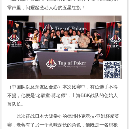
掌声里，闪耀起激动人心的五星红旗！
（中国队以及亲友团合影）
本次比赛中，有位选手不得
不提，他便是“老顽童-蒋老师”，上海BBK战队的创始人
兼队长。
此次征战日本大阪举办的德州扑克竞技-亚洲杯精英
赛，老蒋有了另一个意味深长的角色，他既是一名积极