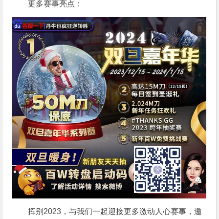
更多赛事亮点：
挥别2023，与我们一起迎接更多激动人心赛事，邀