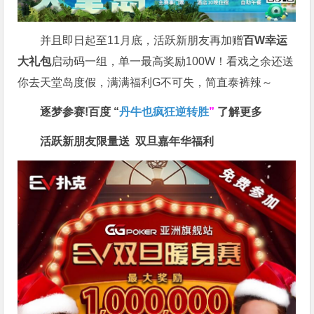
并且即日起至11月底，活跃新朋友再加赠
百W幸运
大礼包
启动码一组，单一最高奖励100W！看戏之余还送
你去天堂岛度假，满满福利G不可失，简直泰裤辣～
逐梦参赛!百度 “
丹牛也疯狂逆转胜
”
了解更多
活跃新朋友限量送
双旦嘉年华福利