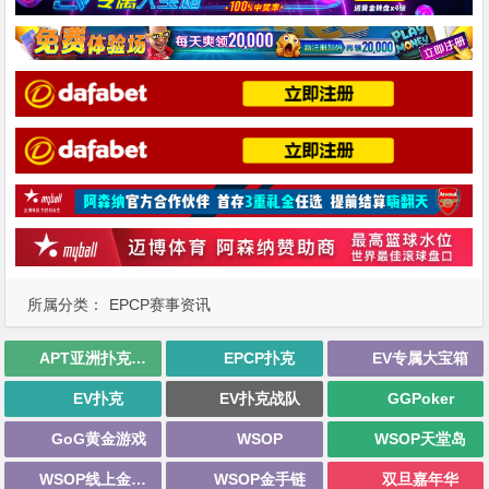
所属分类：
EPCP赛事资讯
APT亚洲扑克巡回赛
EPCP扑克
EV专属大宝箱
EV扑克
EV扑克战队
GGPoker
GoG黄金游戏
WSOP
WSOP天堂岛
WSOP线上金手链
WSOP金手链
双旦嘉年华